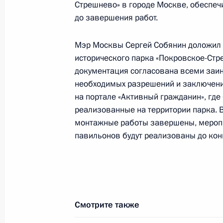
Стрешнево» в городе Москве, обеспе
10 декабря 2022 года, 10:11
до завершения работ.
Мэр Москвы Сергей Собянин доложил о
Исполнены поручения, данные по р
исторического парка «Покровское-Стр
по поручению Президента Российс
документация согласована всеми за
следственного управления Следств
необходимых разрешений и заключен
по городу Москве Андреем Стрижо
на портале «Активный гражданин», гд
Федерации по приёму граждан в М
реализованные на территории парка. 
монтажные работы завершены, меропри
10 декабря 2022 года, 10:11
павильонов будут реализованы до кон
Продолжен контроль исполнения по
в режиме видео-конференц-связи ж
по поручению Президента Российс
Смотрите также
Администрации Президента Росси