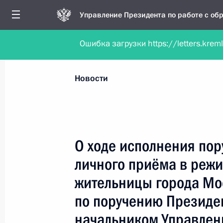
Управление Президента по работе с о
Ошибка загрузки https://letters.krem
Обратиться в форме электронного докуме
Все новости
Личный приём
Мобильна
Новости
Поиск по руководителю, географии и тематике
О ходе исполнения пор
личного приёма в реж
Все руководители, регионы, города и темы
жительницы города Мо
по поручению Президе
начальником Управлен