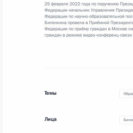
Магомедовым в Приёмной Президен
25 февраля 2022 года по поручению Прези
в Москве 3 февраля 2022 года
Федерации начальник Управления Президе
Федерации по научно-образовательной пол
10 декабря 2022 года, 10:10
Биленкина провела в Приёмной Президент
Федерации по приёму граждан в Москве л
граждан в режиме видео-конференц-связи
Продлён контроль исполнения пунк
работы в Псковской области моби
Федерации
10 декабря 2022 года, 10:09
Темы
Обра
Продлен контроль в рабочем поряд
в режиме видео-конференц-связи 
проведённого по поручению През
Лица
Биле
Президента Российской Федерации
Федерации по приёму граждан в М