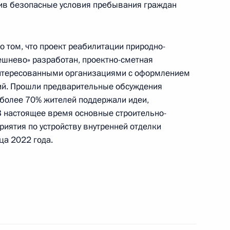
чив безопасные условия пребывания граждан
 том, что проект реабилитации природно-
езультатам личного приёма, проведённого
ешнево» разработан, проектно-сметная
кой Федерации руководителем Главного
интересованными организациями с оформлением
енного комитета Российской Федерации
ий. Прошли предварительные обсуждения
вым в Приёмной Президента Российской
е более 70% жителей поддержали идеи,
оскве 2 ноября 2022 года
В настоящее время основные строительно-
ятия по устройству внутренней отделки
ца 2022 года.
ручения, данного по итогам личного приёма
ительницы города Севастополя, проведённого
кой Федерации заместителем Руководителя
йской Федерации Магомедсаламом