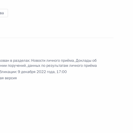
ва
чения, данного по итогам личного приёма
ительницы Санкт-Петербурга, проведённого
кой Федерации начальником Управления
 по межрегиональным и культурным связям
ован в разделах:
Новости личного приёма
,
Доклады об
нии поручений, данных по результатам личного приёма
ой Президента Российской Федерации
бликации:
9 декабря 2022 года, 17:00
абря 2020 года
ая версия
ы), данное по итогам личного приёма в режиме
 города Севастополя, проведённого
кой Федерации начальником Управления