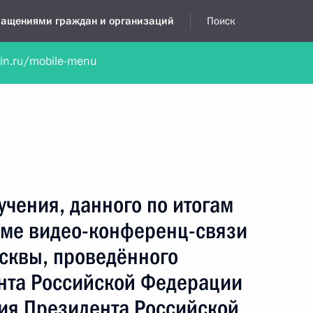
бращениями граждан и организаций
Поиск
lin.ru/mobile-menu
нта
Обратиться в устной форме
Новости
Обзоры обращени
я приёмная
декабрь, 2022
учения, данного по итогам
име видео-конференц-связи
сквы, проведённого
нта Российской Федерации
ия Президента Российской