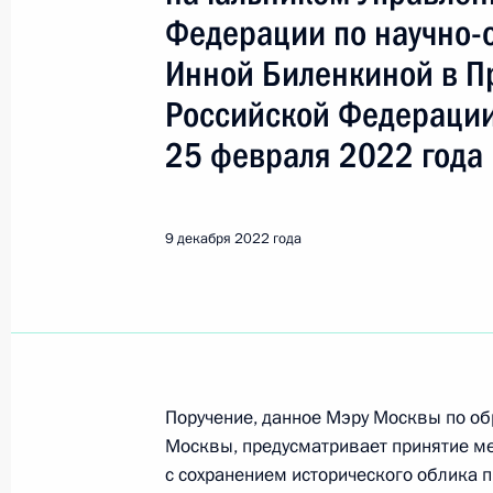
Показа
Федерации по научно-
Инной Биленкиной в П
10 декабря 2022 года, суббота
Российской Федерации
9 декабря 2022 года по поручени
25 февраля 2022 года
Центрального таможенного управл
Рыбкин провел в Приёмной Презид
в Москве личный приём граждан
9 декабря 2022 года
10 декабря 2022 года, 10:12
Исполнены поручения, данные по р
по поручению Президента Российс
управления Центрального Банка Р
Поручение, данное Мэру Москвы по о
Москвы, предусматривает принятие м
федеральному округу Надеждой Ив
с сохранением исторического облика 
Федерации по приёму граждан в М