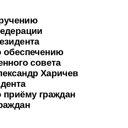
оручению
Федерации
езидента
о обеспечению
енного совета
лександр Харичев
идента
 приёму граждан
раждан