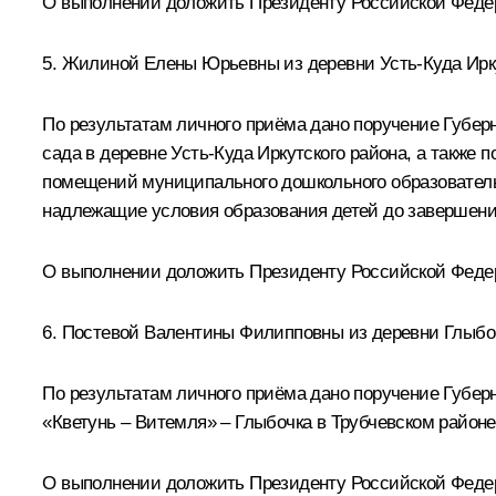
О выполнении доложить Президенту Российской Федерац
5. Жилиной Елены Юрьевны из деревни Усть-Куда Ирку
По результатам личного приёма дано поручение Губерн
сада в деревне Усть-Куда Иркутского района, а также
помещений муниципального дошкольного образовательн
надлежащие условия образования детей до завершени
О выполнении доложить Президенту Российской Федерац
6. Постевой Валентины Филипповны из деревни Глыбоч
По результатам личного приёма дано поручение Губер
«Кветунь – Витемля» – Глыбочка в Трубчевском районе
О выполнении доложить Президенту Российской Федера