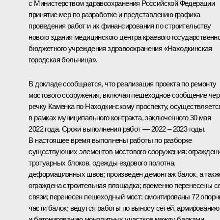
с Министерством здравоохранения Российской Федерации
принятие мер по разработке и представлению графика
проведения работ и их финансирования по строительству
нового здания медицинского центра краевого государственн
бюджетного учреждения здравоохранения «Находкинская
городская больница».
В докладе сообщается, что реализация проекта по ремонту
мостового сооружения, включая пешеходное сообщение чер
речку Каменка по Находкинскому проспекту, осуществляетс
в рамках муниципального контракта, заключенного 30 мая
2022 года. Сроки выполнения работ — 2022 – 2023 годы.
В настоящее время выполнены работы по разборке
существующих элементов мостового сооружения: ограждени
тротуарных блоков, одежды ездового полотна,
деформационных швов; произведен демонтаж балок, а такж
ограждена строительная площадка; временно перенесены с
связи; перенесен пешеходный мост; смонтированы 72 опор
части балок; ведутся работы по выносу сетей, армированию
и бетонированию монолитных участков между балками.