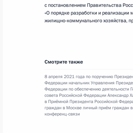
Российской Федерации в Кемеровск
с постановлением Правительства Росс
28 ноября 2022 года, 21:32
«О порядке разработки и реализации
жилищно-коммунального хозяйства, п
Исполнено поручение (меры принят
видео-конференц-связи жителя Лип
Президента Российской Федерации
Смотрите также
Российской Федерации Андреем Ка
Федерации по приёму граждан в М
8 апреля 2021 года по поручению Президе
28 ноября 2022 года, 21:31
Федерации начальник Управления Президе
Федерации по обеспечению деятельности Г
совета Российской Федерации Александр Х
в Приёмной Президента Российской Федер
граждан в Москве личный приём граждан в
Продолжен контроль исполнения пу
конференц-связи
работы в Приморском крае мобиль
Федерации