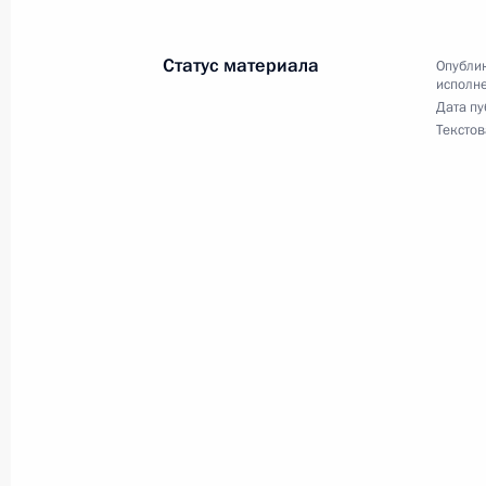
совета Российской Федерации Але
Российской Федерации по приёму г
Статус материала
Опублик
исполне
28 ноября 2022 года, 21:30
Дата пу
Текстов
Продолжен контроль исполнения по
в режиме видео-конференц-связи ж
проведённого по поручению Прези
Управления Президента Российско
и коммуникациям Александром См
Федерации по приёму граждан в М
28 ноября 2022 года, 21:30
Продолжен контроль исполнения по