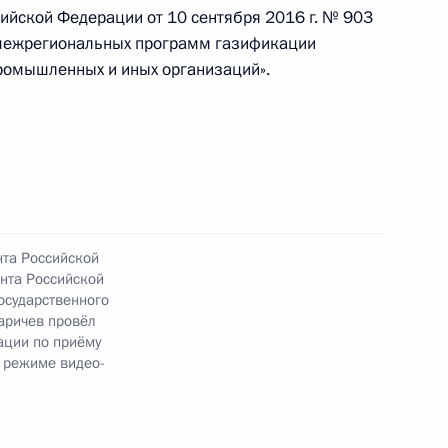
ой области – Кузбассе
ийской Федерации от 10 сентября 2016 г. № 903
 межрегиональных программ газификации
ромышленных и иных организаций».
ы), данное по итогам личного приёма в режиме
ецкой области, проведённого по поручению
 руководителем Канцелярии Президента
заковым в Приёмной Президента Российской
оскве 23 марта 2022 года
нта Российской
нта Российской
осударственного
аричев провёл
ации по приёму
 режиме видео-
нкта 2 перечня поручений, данных по итогам
ной приёмной Президента Российской