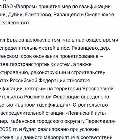
с ПАО «Газпром» принятие мер по газификации
рки, Дубки, Елизарово, Рязанцево и Смоленское
–Залесского.
ного по итогам личного приёма в режиме видео-
ил Евраев доложил о том, что в настоящее время
нинградской области, проведённого
пределительных сетей в пос. Рязанцево, дер.
кой Федерации начальником Управления
моленском, срок окончания проектирования –
 по государственным наградам Владимиром
тва газотранспортных систем, а также
Российской Федерации по приёму граждан
тированию, реконструкции и строительству
ктах Российской Федерации относятся
ификации, которым на территории Ярославской
ительства Российской Федерации определено
остью «Газпром газификация». Строительство
аспределительной станции «Ленинский путь»
ер. Кабанское городского округа г. Переславля-
028 гг. и будет реализовано при условии
боты мобильной приёмной Президента
ификации данного мероприятия в соответствии