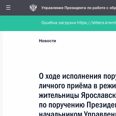
Управление Президента по работе с о
Ошибка загрузки https://letters.krem
Обратиться в форме электронного докуме
Все новости
Личный приём
Мобильна
Новости
Поиск по руководителю, географии и тематике
О ходе исполнения пор
личного приёма в реж
Все руководители, регионы, города и темы
жительницы Ярославск
по поручению Президе
начальником Управлен