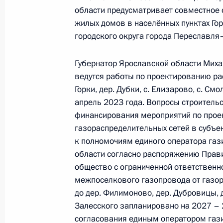
области предусматривает совместное 
29 ноября 2022 года, 18:32
жилых домов в населённых пунктах Го
городского округа города Переславля
О ходе исполнения поручения, дан
Губернатор Ярославской области Миха
конференц-связи жительницы Кали
ведутся работы по проектированию рас
по поручению Президента Российс
Горки, дер. Дубки, с. Елизарово, с. С
Президента Российской Федерации
апрель 2023 года. Вопросы строительс
Осиповым в Приёмной Президента 
финансирования мероприятий по проек
в Москве 15 ноября 2019 года
газораспределительных сетей в субъе
к полномочиям единого оператора газ
29 ноября 2022 года, 18:31
области согласно распоряжению Прав
общество с ограниченной ответственн
межпоселкового газопровода от газор
28 ноября 2022 года, понедельник
до дер. Филимоново, дер. Дубровицы, д
Залесского запланировано на 2027 – 2
Перечень поручений по итогам ра
согласования единым оператором газ