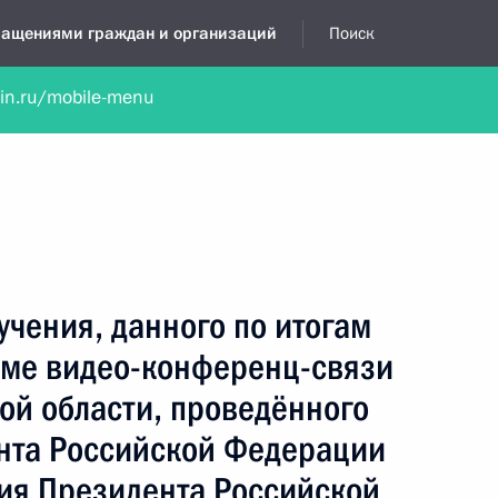
бращениями граждан и организаций
Поиск
lin.ru/mobile-menu
нта
Обратиться в устной форме
Новости
Обзоры обращени
я приёмная
ноябрь, 2022
учения, данного по итогам
име видео-конференц-связи
ой области, проведённого
нта Российской Федерации
ия Президента Российской