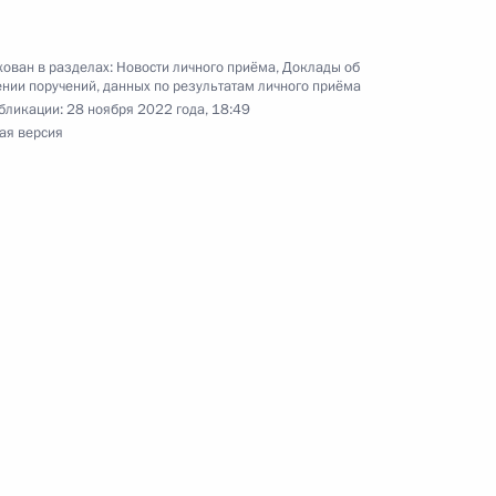
ксандром Харичевым в Приёмной Президента
раждан в Москве 8 апреля 2021 года
ован в разделах:
Новости личного приёма
,
Доклады об
нии поручений, данных по результатам личного приёма
бликации:
28 ноября 2022 года, 18:49
ая версия
ручения, данного по итогам личного приёма
ительницы Волгоградской области,
дента Российской Федерации начальником
й Федерации по общественным связям
ирновым в Приёмной Президента Российской
оскве 29 октября 2021 года
ручения, данного по итогам личного приёма