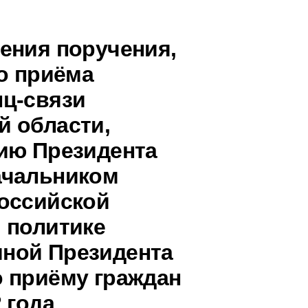
ения поручения,
о приёма
ц-связи
 области,
ию Президента
ачальником
оссийской
 политике
ной Президента
 приёму граждан
 года