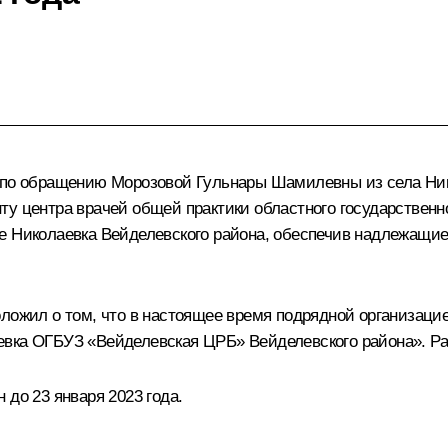
 по обращению Морозовой Гульнары Шамилевны из села Ник
ту центра врачей общей практики областного государствен
ле Николаевка Вейделевского района, обеспечив надлежащи
оложил о том, что в настоящее время подрядной организац
вка ОГБУЗ «Вейделевская ЦРБ» Вейделевского района». Раб
 до 23 января 2023 года.