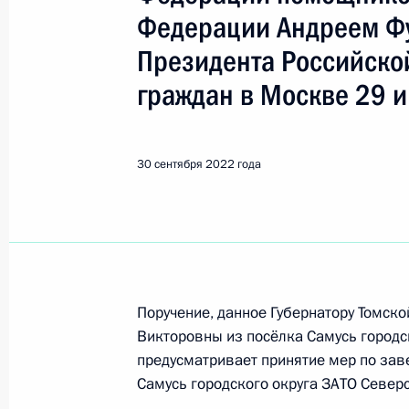
Показа
Федерации Андреем Ф
Президента Российско
Продлен контроль исполнения пунк
граждан в Москве 29 и
работы в Федеральном государств
медицинский исследовательский це
Р.Р.Вредена» Министерства здрав
30 сентября 2022 года
приёмной Президента Российской
3 октября 2022 года, 19:28
Продлён контроль исполнения пору
в режиме видео-конференц-связи ж
Поручение, данное Губернатору Томск
проведённого по поручению През
Викторовны из посёлка Самусь городс
Президента Российской Федерации
предусматривает принятие мер по за
Президента Российской Федераци
Самусь городского округа ЗАТО Северс
Российской Федерации по приёму 