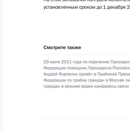
Российской Федерации – начальни
установленным сроком до 1 декабря 2
Президента Российской Федерации
Российской Федерации по приёму 
3 октября 2022 года, 19:27
Смотрите также
О ходе исполнения пункта 4 перечн
29 июля 2021 года по поручению Президен
в Калининградской области мобил
Федерации помощник Президента Российс
Федерации
Андрей Фурсенко провёл в Приёмной Прези
Федерации по приёму граждан в Москве л
3 октября 2022 года, 19:27
граждан в режиме видео-конференц-связи
О ходе исполнения пункта 4 перечн
в Федеральном государственном 
медицинский исследовательский це