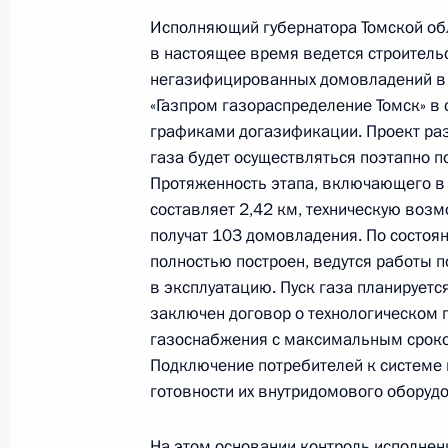
Исполняющий губернатора Томской обл
3 октября 2022 года, 19:28
в настоящее время ведется строитель
негазифицированных домовладений в 
«Газпром газораспределение Томск» в
Продлён контроль исполнения пору
графиками догазификации. Проект раз
в режиме видео-конференц-связи ж
газа будет осуществляться поэтапно п
проведённого по поручению През
Протяженность этапа, включающего в
Президента Российской Федерации
составляет 2,42 км, техническую воз
Президента Российской Федераци
получат 103 домовладения. По состоя
Российской Федерации по приёму 
полностью построен, ведутся работы п
в эксплуатацию. Пуск газа планируетс
3 октября 2022 года, 19:28
заключен договор о технологическом 
газоснабжения с максимальным сроко
Подключение потребителей к системе 
Продлён контроль исполнения пору
готовности их внутридомового оборудо
в режиме видео-конференц-связи ж
по поручению Президента Россий
На этом основании контроль исполнен