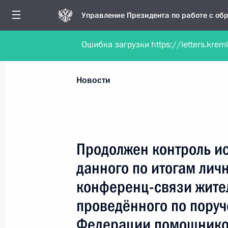
Управление Президента по работе с о
Ошибка загрузки https://letters.krem
Обратиться в форме электронного докуме
Все новости
Личный приём
Мобильна
Новости
Поиск по руководителю, географии и тематике
Продолжен контроль и
данного по итогам лич
Все руководители, регионы, города и темы
конференц-связи жите
проведённого по пору
Федерации помощнико