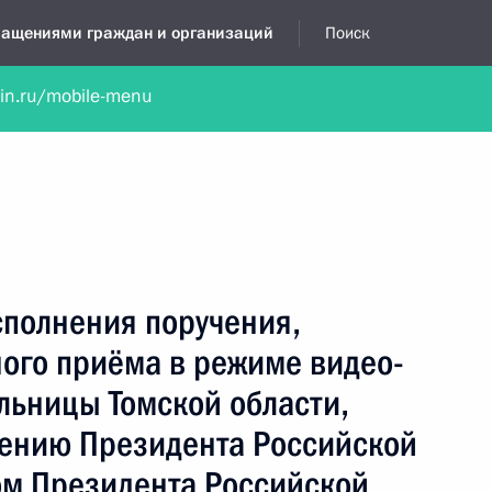
бращениями граждан и организаций
Поиск
lin.ru/mobile-menu
нта
Обратиться в устной форме
Новости
Обзоры обращени
я приёмная
сентябрь, 2022
сполнения поручения,
ного приёма в режиме видео-
льницы Томской области,
чению Президента Российской
м Президента Российской