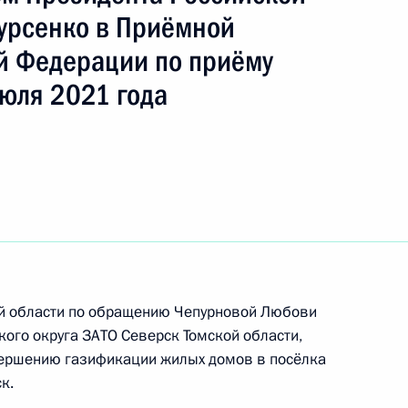
ть следующие материалы
урсенко в Приёмной
й Федерации по приёму
та 4 перечня поручений, данных по итогам
юля 2021 года
енном бюджетном учреждении «Национальный
нтр травматологии и ортопедии имени
оохранения Российской Федерации мобильной
 Федерации
чения, данного по итогам личного приёма
ительницы Свердловской области,
ой области по обращению Чепурновой Любови
идента Российской Федерации помощником
кого округа ЗАТО Северск Томской области,
 – начальником Контрольного управления
вершению газификации жилых домов в посёлка
и Дмитрием Шальковым в Приёмной Президента
к.
граждан в Москве 18 февраля 2020 года