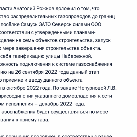
асти Анатолий Рожков доложил о том, что
ство распределительных газопроводов до границ
посёлке Самусь ЗАТО Северск силами ООО
 соответствии с утвержденными планами-
чения, данного по итогам личного приёма
делен на семь объектов строительства, запуск
ительницы Свердловской области,
о мере завершения строительства объекта.
идента Российской Федерации помощником
 себя газификацию улицы Набережной,
 – начальником Контрольного управления
можность подключения к системе газоснабжения
и Дмитрием Шальковым в Приёмной Президента
нию на 26 сентября 2022 года данный этап
граждан в Москве 18 февраля 2020 года
о приемке и вводу данного объекта
я в октябре 2022 года. По заявке Чепурновой Л.В.
присоединении указанного домовладения к сети
м исполнения – декабрь 2022 года.
газоснабжения будет осуществляться по мере
чения, данного по итогам личного приёма
вания к приему газа.
ительницы Саратовской области, проведённого
ской Федерации помощником Президента
ия поручения продолжен в соответствии с ранее