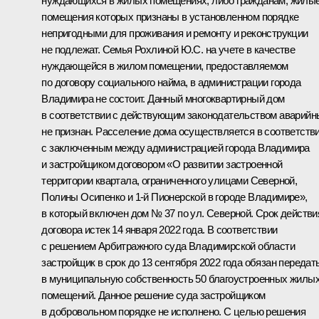
нуждающихся в жилых помещениях, либо гражданам, жилы
помещения которых признаны в установленном порядке
непригодными для проживания и ремонту и реконструкции
не подлежат. Семья Рохлиной Ю.С. на учете в качестве
нуждающейся в жилом помещении, предоставляемом
по договору социального найма, в администрации города
Владимира не состоит. Данный многоквартирный дом
в соответствии с действующим законодательством аварий
не признан. Расселение дома осуществляется в соответств
с заключенным между администрацией города Владимира
и застройщиком договором «О развитии застроенной
территории квартала, ограниченного улицами Северной,
Полины Осипенко и 1-й Пионерской в городе Владимире»,
в который включен дом № 37 по ул. Северной. Срок действи
договора истек 14 января 2022 года. В соответствии
с решением Арбитражного суда Владимирской области
застройщик в срок до 13 сентября 2022 года обязан передат
в муниципальную собственность 50 благоустроенных жилы
помещений. Данное решение суда застройщиком
в добровольном порядке не исполнено. С целью решения