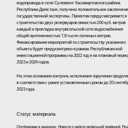
водопровода в селе Сулевкент Хасавюртовского района
Республики Дагестан», получено положительное заключени
государственной экспертизы. Проектом предусматривается
строительство двух резервуаров емкостью 200 куб. метров
каждый и прокладка внутрисельской сети водоснабжения
общей протяженностью 7,8 тысяч погонных метров.
Финансирование мероприятий по строительству указанного
объекта будет предусмотрено в рамках Республиканской
инвестиционной программы на 2022 год и на плановый пери
2023 и 2024 годов.
На этом основании контроль исполнения поручения продол
в соответствии с ранее установленным сроком до 20 сентяб
2023 года.
Статус материала
Опубликован в разделах:
Новости о работе мобильной приёмной
,
Реш