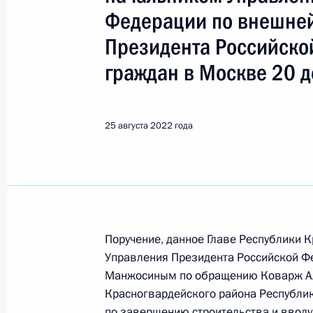
Показа
Федерации по внешней
Президента Российско
О ходе исполнения поручения, дан
граждан в Москве 20 д
конференц-связи жительницы Иркут
Президента Российской Федерации
Российской Федерации по научно-
25 августа 2022 года
в Приёмной Президента Российско
25 ноября 2020 года
26 августа 2022 года, 19:26
25 августа 2022 года, четверг
Поручение, данное Главе Республики 
Управления Президента Российской Ф
25 августа 2022 года по поручени
Манжосиным по обращению Коварж Ал
Центрального управления государ
Красногвардейского района Республи
Федеральной службы по надзору в 
по завершению строительства и вводу 