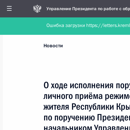
Управление Президента по работе с о
Ошибка загрузки https://letters.krem
Обратиться в форме электронного докуме
Все новости
Личный приём
Мобильна
Новости
Поиск по руководителю, географии и тематике
О ходе исполнения пор
личного приёма режим
Все руководители, регионы, города и темы
жителя Республики Кр
по поручению Президе
начальником Управлен