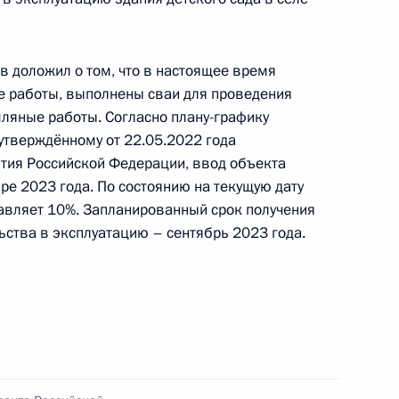
й Федерации по приёму граждан в Москве
в доложил о том, что в настоящее время
 работы, выполнены сваи для проведения
мляные работы. Согласно плану-графику
утверждённому от 22.05.2022 года
ке за принятием мер по итогам личного приёма
тия Российской Федерации, ввод объекта
ителя города Москвы, проведённого
ре 2023 года. По состоянию на текущую дату
кой Федерации начальником Управления
тавляет 10%. Запланированный срок получения
 по внешней политике Игорем Неверовым
ьства в эксплуатацию – сентябрь 2023 года.
й Федерации по приёму граждан в Москве
ручения, данного по итогам личного приёма