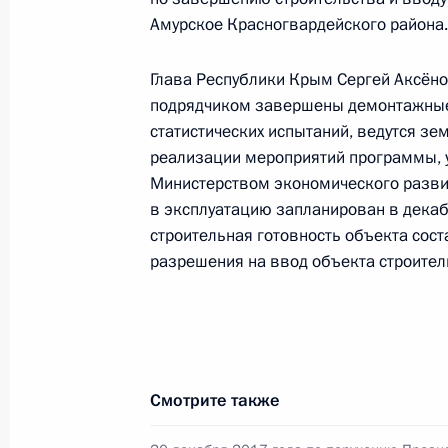
в Приёмной Президента Российско
Амурское Красногвардейского района.
личный приём граждан
25 августа 2022 года, 19:29
Глава Республики Крым Сергей Аксёно
подрядчиком завершены демонтажные
статистических испытаний, ведутся зе
реализации мероприятий программы, 
Продлён контроль в рабочем поряд
Министерством экономического разви
в режиме видео-конференц-связи ж
в эксплуатацию запланирован в декаб
по поручению Президента Российс
строительная готовность объекта сос
Президента Российской Федерации
разрешения на ввод объекта строител
в Приёмной Президента Российско
6 июля 2021 года
25 августа 2022 года, 19:28
Смотрите также
Продолжен контроль исполнения по