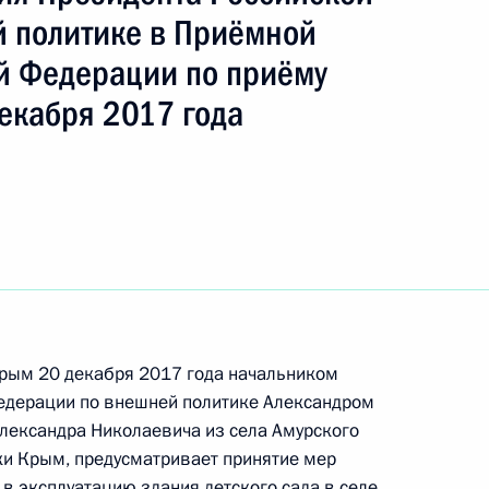
ть следующие материалы
 политике в Приёмной
й Федерации по приёму
ного по итогам личного приёма в режиме видео-
екабря 2017 года
ской области, проведённого по поручению
 начальником Управления Президента
образовательной политике Инной Биленкиной
й Федерации по приёму граждан в Москве
Крым 20 декабря 2017 года начальником
едерации по внешней политике Александром
ю Президента Российской Федерации начальник
ександра Николаевича из села Амурского
ственного железнодорожного надзора
ки Крым, предусматривает принятие мер
сфере транспорта Александр Пасько провел
в эксплуатацию здания детского сада в селе