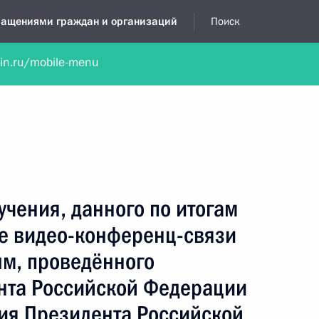
бращениями граждан и организаций
Поиск
lin.ru/mobile-menu
нта
Обратиться в устной форме
Новости
Обзоры обращени
я приёмная
август, 2022
учения, данного по итогам
е видео-конференц-связи
ым, проведённого
нта Российской Федерации
ия Президента Российской