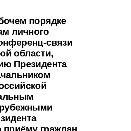
бочем порядке
ам личного
онференц-связи
ой области,
ию Президента
ачальником
оссийской
нальным
зарубежными
зидента
 приёму граждан