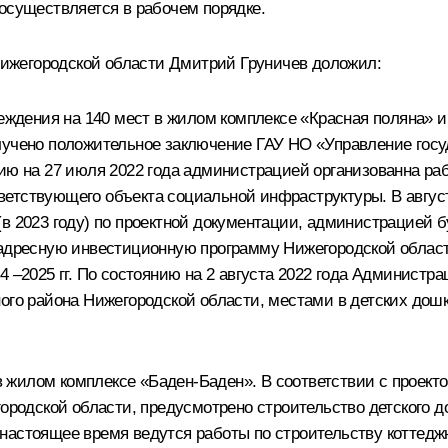
осуществляется в рабочем порядке.
ижегородской области Дмитрий Груничев доложил:
еждения на 140 мест в жилом комплексе «Красная поляна» и 
лучено положительное заключение ГАУ НО «Управление госу
нию на 27 июля 2022 года администрацией организованна ра
етствующего объекта социальной инфраструктуры. В август
(в 2023 году) по проектной документации, администрацией 
адресную инвестиционную программу Нижегородской области 
4 –2025 гг. По состоянию на 2 августа 2022 года Администр
ного района Нижегородской области, местами в детских до
т в жилом комплексе «Баден-Баден». В соответствии с прое
городской области, предусмотрено строительство детского 
настоящее время ведутся работы по строительству коттедж