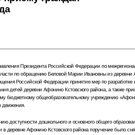
ода
Управления Президента Российской Федерации по межрегион
асти по обращению Беловой Марии Ивановны из деревни А
щения Российской Федерации принятие мер по разработке 
ания детей деревни Афонино Кстовского района, а также пр
му бюджетному общеобразовательному учреждению «Афонин
о движения.
ению доступности дошкольного и основного общего образова
 в деревне Афонино Кстовского района поручение было сня