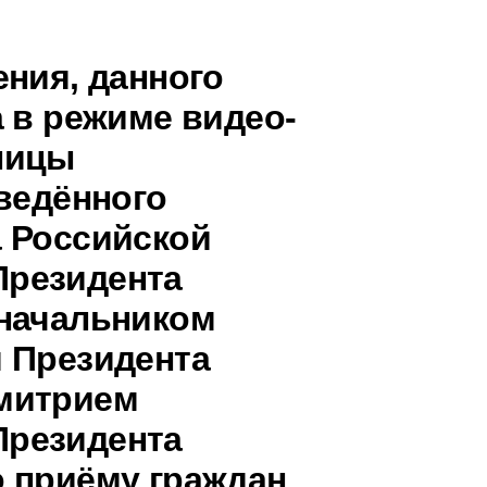
ения, данного
 в режиме видео-
ницы
ведённого
 Российской
Президента
 начальником
 Президента
митрием
Президента
 приёму граждан