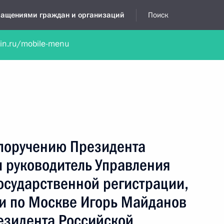
бращениями граждан и организаций
Поиск
lin.ru/mobile-menu
нта
Обратиться в устной форме
Новости
Обзоры обращени
я приёмная
июнь, 2022
 поручению Президента
 руководитель Управления
осударственной регистрации,
ии по Москве Игорь Майданов
езидента Российской