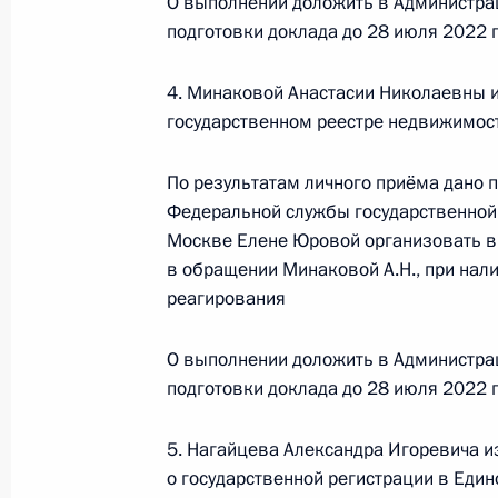
О выполнении доложить в Администра
Президента Российской Федераци
подготовки доклада до 28 июля 2022 г
Президента Российской Федерации
2021 года
4. Минаковой Анастасии Николаевны и
государственном реестре недвижимост
29 июня 2022 года, 19:11
По результатам личного приёма дано 
Федеральной службы государственной 
Исполнено поручение (меры принят
Москве Елене Юровой организовать в
видео-конференц-связи жителя Алт
в обращении Минаковой А.Н., при нал
Президента Российской Федерации
реагирования
Российской Федерации по госуда
в Приёмной Президента Российско
О выполнении доложить в Администра
октября 2021 года
подготовки доклада до 28 июля 2022 г
29 июня 2022 года, 19:11
5. Нагайцева Александра Игоревича и
о государственной регистрации в Еди