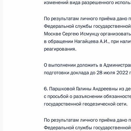
изменений вида разрешенного исполь
Исполнено поручение (меры принят
видео-конференц-связи жителя Ста
По результатам личного приёма дано 
Президента Российской Федераци
Федеральной службы государственной 
Федерации – начальником Контрол
Москве Сергею Исмунцу организовать
Федерации Дмитрием Шальковым в
в обращении Нагайцева А.И., при нал
по приёму граждан в Москве 20 но
реагирования.
29 июня 2022 года, 19:11
О выполнении доложить в Администра
подготовки доклада до 28 июля 2022 г
29 июня 2022 года по поручению 
6. Паршковой Галины Андреевны из д
руководитель Управления Федераль
с просьбой о разъяснении обязанносте
кадастра и картографии по Москв
государственной геодезической сети.
Президента Российской Федерации
граждан
По результатам личного приёма дано 
29 июня 2022 года, 19:11
Федеральной службы государственной 