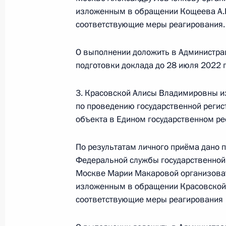
изложенным в обращении Кощеева А.К.
соответствующие меры реагирования.
О ходе исполнения поручения, дан
О выполнении доложить в Администра
конференц-связи жительницы Санкт
подготовки доклада до 28 июля 2022 г
Президента Российской Федерации
Президента Российской Федераци
3. Красовской Алисы Владимировны и
Президента Российской Федерации
по проведению государственной регис
2020 года
объекта в Едином государственном ре
30 июня 2022 года, 18:01
По результатам личного приёма дано 
Федеральной службы государственной 
Москве Марии Макаровой организоват
29 июня 2022 года, среда
изложенным в обращении Красовской А
Приняты меры по итогам личного 
соответствующие меры реагирования
жительницы Ямало-Ненецкого авто
Президента Российской Федерации