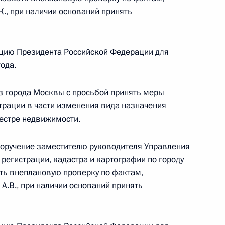
, при наличии оснований принять
ного по итогам личного приёма в режиме видео-
цию Президента Российской Федерации для
-Петербурга, проведённого по поручению
ода.
 заместителем Руководителя Администрации
и Владимиром Островенко в Приёмной
з города Москвы с просьбой принять меры
 по приёму граждан в Москве 23 декабря
трации в части изменения вида назначения
естре недвижимости.
поручение заместителю руководителя Управления
регистрации, кадастра и картографии по городу
ь внеплановую проверку по фактам,
.В., при наличии оснований принять
приёма в режиме видео-конференц-связи
номного округа, проведённого по поручению
 заместителем Руководителя Администрации