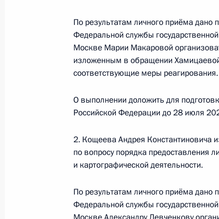
О ходе исполнения поручения, дан
По результатам личного приёма дано 
конференц-связи жителя Краснодар
Федеральной службы государственной 
Президента Российской Федераци
Москве Марии Макаровой организоват
Федерации Игорем Левитиным в П
изложенным в обращении Хамицаевой З
по приёму граждан в Москве 24 ма
соответствующие меры реагирования.
30 июня 2022 года, 18:01
О выполнении доложить для подготов
Российской Федерации до 28 июля 202
О ходе исполнения поручения, дан
2. Кощеева Андрея Константиновича и
конференц-связи жительницы Новг
по вопросу порядка предоставления л
Президента Российской Федерации
и картографической деятельности.
Российской Федерации по работе 
Михаилом Михайловским в Приёмн
По результатам личного приёма дано 
по приёму граждан в Москве 19 ап
Федеральной службы государственной 
Москве Александру Левченкову орган
30 июня 2022 года, 18:01