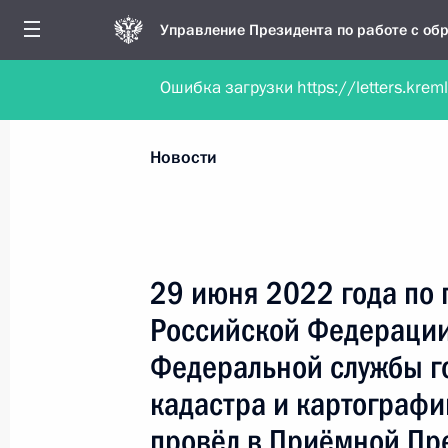
Управление Президента по работе с о
Ошибка загрузки https://letters.krem
Обратиться в форме электронного докуме
Все новости
Личный приём
Мобильна
Новости
Поиск по руководителю, географии и тематике
29 июня 2022 года по
Российской Федерации
Все руководители, регионы, города и темы
Федеральной службы г
кадастра и картограф
провёл в Приёмной Пр