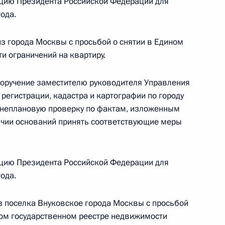
цию Президента Российской Федерации для
и Магомедсаламом Магомедовым в Приёмной
ода.
 по приёму граждан в Москве 24 марта
з города Москвы с просьбой о снятии в Едином
и ограничений на квартиру.
поручение заместителю руководителя Управления
регистрации, кадастра и картографии по городу
ы), данное по итогам личного приёма в режиме
неплановую проверку по фактам, изложенным
айского края, проведённого по поручению
ичии оснований принять соответствующие меры
 начальником Управления Президента
рственным наградам Владимиром Осиповым
й Федерации по приёму граждан в Москве 22
цию Президента Российской Федерации для
ода.
з поселка Внуковское города Москвы с просьбой
ном государственном реестре недвижимости