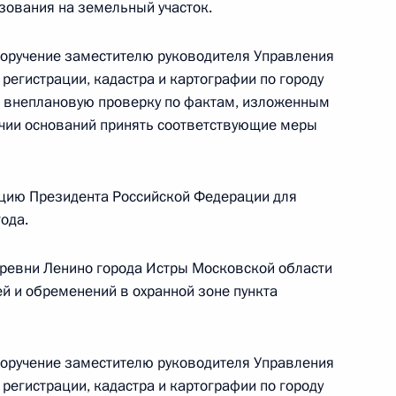
зования на земельный участок.
ы), данное по итогам личного приёма в режиме
вропольского края, проведённого по поручению
поручение заместителю руководителя Управления
и помощником Президента Российской
регистрации, кадастра и картографии по городу
ьного управления Президента Российской
 внеплановую проверку по фактам, изложенным
 Приёмной Президента Российской Федерации
ичии оснований принять соответствующие меры
ября 2018 года
цию Президента Российской Федерации для
ода.
Президента Российской Федерации
еревни Ленино города Истры Московской области
ной службы государственной регистрации,
й и обременений в охранной зоне пункта
е Игорь Майданов провёл в Приёмной
 по приёму граждан в Москве личный приём
поручение заместителю руководителя Управления
регистрации, кадастра и картографии по городу