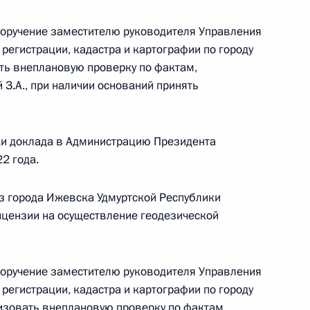
ного по итогам личного приёма в режиме видео-
поручение заместителю руководителя Управления
ского края, проведённого по поручению
регистрации, кадастра и картографии по городу
и помощником Президента Российской
ь внеплановую проверку по фактам,
риёмной Президента Российской Федерации
.А., при наличии оснований принять
рта 2020 года
ки доклада в Администрацию Президента
2 года.
ного по итогам личного приёма в режиме видео-
з города Ижевска Удмуртской Республики
ородской области, проведённого по поручению
ицензии на осуществление геодезической
 начальником Управления Президента
с обращениями граждан и организаций
ой Президента Российской Федерации
поручение заместителю руководителя Управления
реля 2022 года
регистрации, кадастра и картографии по городу
изовать внеплановую проверку по фактам,