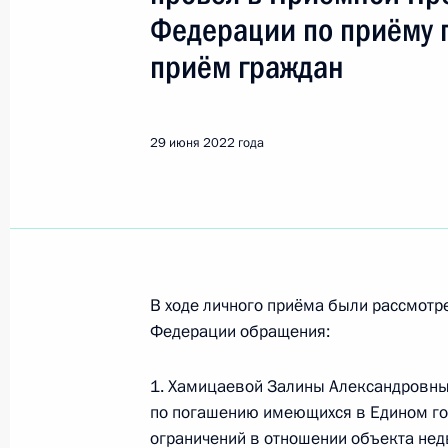
Показа
Федерации по приёму 
приём граждан
О ходе исполнения поручения, дан
конференц-связи жительницы Оренб
Президента Российской Федерации
29 июня 2022 года
и информации Президента Россий
в Приёмной Президента Российско
17 сентября 2021 года
30 июня 2022 года, 18:02
В ходе личного приёма были рассмот
Федерации обращения:
О ходе исполнения пункта 6 перечн
в Республике Дагестан мобильной
1. Хамицаевой Залины Александровны
30 июня 2022 года, 18:02
по погашению имеющихся в Едином го
ограничений в отношении объекта не