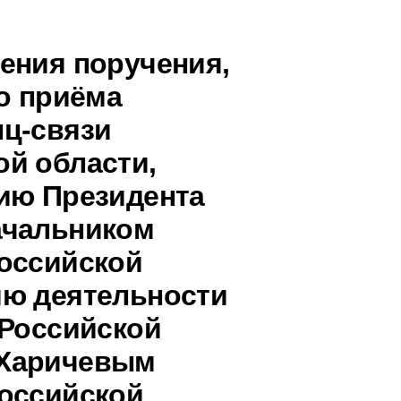
ения поручения,
о приёма
ц-связи
й области,
ию Президента
ачальником
оссийской
ию деятельности
 Российской
 Харичевым
оссийской