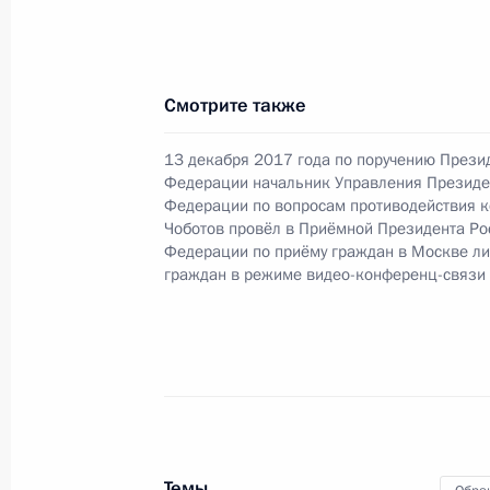
Вячеславом Гарковцом в Приёмной
граждан в Москве 9 июня 2022 го
23 июня 2022 года, 17:59
Смотрите также
13 декабря 2017 года по поручению Прези
Федерации начальник Управления Президе
О ходе принятия мер по итогам ли
Федерации по вопросам противодействия к
жительницы Астраханской области,
Чоботов провёл в Приёмной Президента Ро
Российской Федерации начальник
Федерации по приёму граждан в Москве л
и документационного обеспечения
граждан в режиме видео-конференц-связи
Президента Российской Федерации 
2014 года
23 июня 2022 года, 17:58
Продлён контроль исполнения пору
Темы