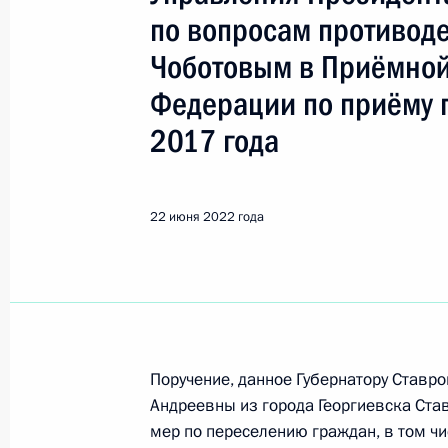
Показа
по вопросам противод
Чоботовым в Приёмной
Исполнено поручение (меры принят
Федерации по приёму 
видео-конференц-связи жительниц
по поручению Президента Российс
2017 года
Президента Российской Федерации
и организаций Михаилом Михайлов
Федерации по приёму граждан в М
22 июня 2022 года
23 июня 2022 года, 17:59
Исполнено поручение (меры принят
видео-конференц-связи жительниц
Поручение, данное Губернатору Ставр
по поручению Президента Российс
Андреевны из города Георгиевска Ста
Президента Российской Федерации
мер по переселению граждан, в том ч
и организаций Михаилом Михайлов