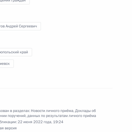
щения граждан
жительницы Забайкальского края, проведённого
кой Федерации начальником Управления
 по общественным связям и коммуникациям
ой Президента Российской Федерации
тов Андрей Сергеевич
тября 2017 года
ропольский край
гиевск
чения, данного по итогам личного приёма
ительницы Вологодской области, проведённого
кой Федерации начальником Управления
 по научно-образовательной политике Инной
а Российской Федерации по приёму граждан
ован в разделах:
Новости личного приёма
,
Доклады об
нии поручений, данных по результатам личного приёма
бликации:
22 июня 2022 года, 19:24
ая версия