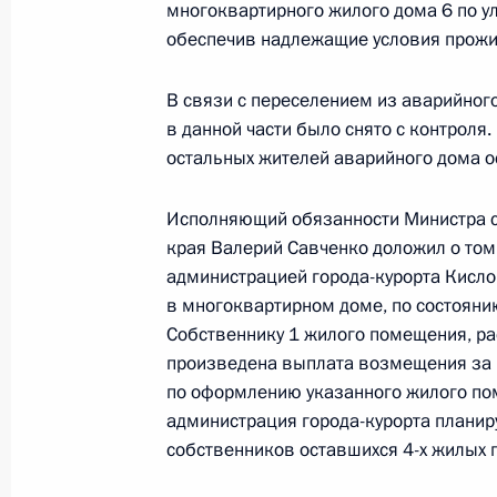
многоквартирного жилого дома 6 по у
Федерации по приёму граждан в М
обеспечив надлежащие условия прожив
23 июня 2022 года, 17:59
В связи с переселением из аварийног
в данной части было снято с контроля
остальных жителей аварийного дома о
Исполнены поручения, данные по р
по поручению Президента Россий
Исполняющий обязанности Министра с
транспортным прокурором в Приём
края Валерий Савченко доложил о том
по приёму граждан в Москве 19 ма
администрацией города-курорта Кисл
23 июня 2022 года, 17:59
в многоквартирном доме, по состояни
Собственнику 1 жилого помещения, р
произведена выплата возмещения за
по оформлению указанного жилого по
Исполнены поручения, данные по р
администрация города-курорта планир
по поручению Президента Российс
собственников оставшихся 4-х жилых 
начальника Межрегионального тер
транспорта Центральных районов Ф