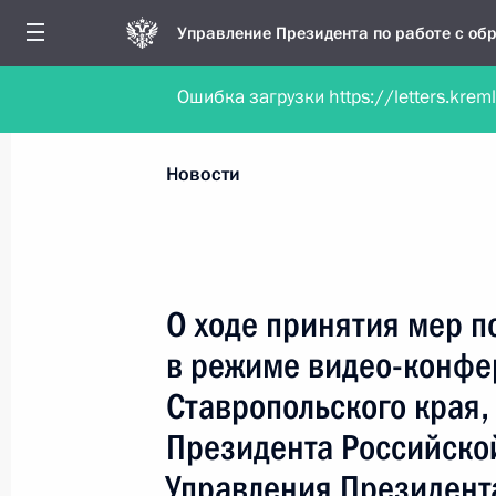
Управление Президента по работе с о
Ошибка загрузки https://letters.krem
Обратиться в форме электронного докуме
Все новости
Личный приём
Мобильна
Новости
Поиск по руководителю, географии и тематике
О ходе принятия мер п
в режиме видео-конфе
Все руководители, регионы, города и темы
Ставропольского края,
Президента Российско
Управления Президент