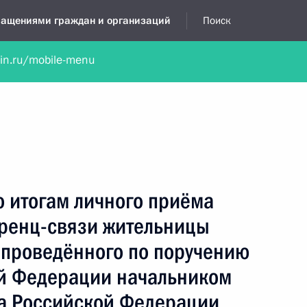
бращениями граждан и организаций
Поиск
lin.ru/mobile-menu
нта
Обратиться в устной форме
Новости
Обзоры обращени
я приёмная
июнь, 2022
о итогам личного приёма
ренц-связи жительницы
 проведённого по поручению
й Федерации начальником
а Российской Федерации