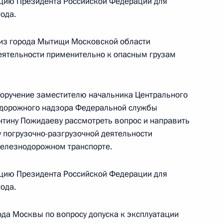
цию Президента Российской Федерации для
линской области, проведённого по поручению
ода.
 начальником Управления Президента
с обращениями граждан и организаций
 из города Мытищи Московской области
ой Президента Российской Федерации
деятельности применительно к опасным грузам
ня 2022 года
поручение заместителю начальника Центрального
одорожного надзора Федеральной службы
антину Пожидаеву рассмотреть вопрос и направить
у погрузочно-разгрузочной деятельности
ного по итогам личного приёма в режиме видео-
железнодорожном транспорте.
ьского края, проведённого по поручению
и помощником Президента Российской
цию Президента Российской Федерации для
ьного управления Президента Российской
ода.
 Приёмной Президента Российской Федерации
ября 2018 года
да Москвы по вопросу допуска к эксплуатации