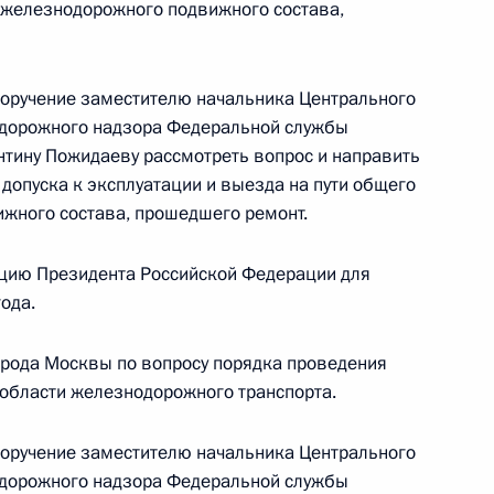
 железнодорожного подвижного состава,
поручение заместителю начальника Центрального
приёма в режиме видео-конференц-связи
одорожного надзора Федеральной службы
 проведённого по поручению Президента
антину Пожидаеву рассмотреть вопрос и направить
м Управления Президента Российской
допуска к эксплуатации и выезда на пути общего
йствия коррупции Андреем Чоботовым
жного состава, прошедшего ремонт.
й Федерации по приёму граждан в Москве
цию Президента Российской Федерации для
ода.
орода Москвы по вопросу порядка проведения
области железнодорожного транспорта.
Президента Российской Федерации
ьной налоговой службы по Московской области
поручение заместителю начальника Центрального
иёмной Президента Российской Федерации
одорожного надзора Федеральной службы
ый приём граждан