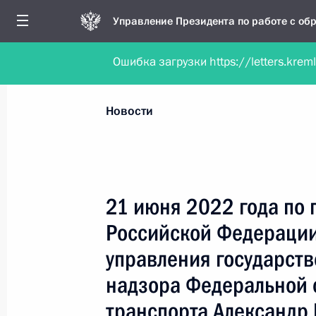
Управление Президента по работе с о
Ошибка загрузки https://letters.krem
Обратиться в форме электронного докуме
Все новости
Личный приём
Мобильна
Новости
Поиск по руководителю, географии и тематике
21 июня 2022 года по
Российской Федерации
Все руководители, регионы, города и темы
управления государст
надзора Федеральной 
транспорта Александр