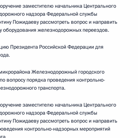
поручение заместителю начальника Центрального
одорожного надзора Федеральной службы
антину Пожидаеву рассмотреть вопрос и направить
су оборудования железнодорожных переездов.
ного по итогам личного приёма в режиме видео-
цию Президента Российской Федерации для
енской области, проведённого по поручению
ода.
 начальником Управления Президента
с обращениями граждан и организаций
 микрорайона Железнодорожный городского
ой Президента Российской Федерации
по вопросу порядка проведения контрольно-
ля 2021 года
езнодорожного транспорта.
поручение заместителю начальника Центрального
одорожного надзора Федеральной службы
антину Пожидаеву рассмотреть вопрос и направить
ного по итогам личного приёма жителя города
проведения контрольно-надзорных мероприятий
ию Президента Российской Федерации Мэром
та.