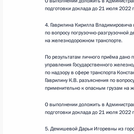
О выполнении доложить в Администра
конференц-связи жительницы Саха
подготовки доклада до 21 июля 2022 г
Президента Российской Федерации
Российской Федерации по работе 
4. Гаврилина Кирилла Владимировича
Михаилом Михайловским в Приёмн
по вопросу погрузочно-разгрузочной 
по приёму граждан в Москве 15 ию
на железнодорожном транспорте.
23 июня 2022 года, 17:56
По результатам личного приёма дано 
управления Государственного железн
по надзору в сфере транспорта Конст
22 июня 2022 года, среда
Гаврилину К.В. разъяснения по вопрос
О ходе исполнения поручения, дан
применительно к опасным грузам на 
конференц-связи жителя Ставропол
Президента Российской Федераци
О выполнении доложить в Администра
Федерации – начальником Контрол
подготовки доклада до 21 июля 2022 г
Федерации Дмитрием Шальковым в
по приёму граждан в Москве 20 но
5. Демишевой Дарьи Игоревны из горо