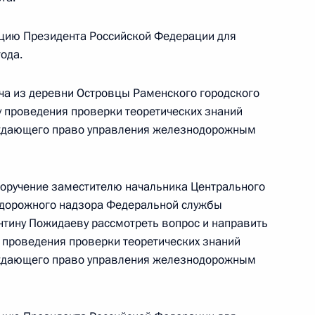
ёмной Президента Российской Федерации
я 2022 года
цию Президента Российской Федерации для
ода.
ча из деревни Островцы Раменского городского
у проведения проверки теоретических знаний
ного по итогам личного приёма в режиме видео-
рждающего право управления железнодорожным
нградской области, проведённого по поручению
 начальником Управления Президента
нию деятельности Государственного совета
поручение заместителю начальника Центрального
ом Харичевым в Приёмной Президента
одорожного надзора Федеральной службы
граждан в Москве 18 ноября 2020 года
антину Пожидаеву рассмотреть вопрос и направить
 проведения проверки теоретических знаний
рждающего право управления железнодорожным
ного по итогам личного приёма в режиме видео-