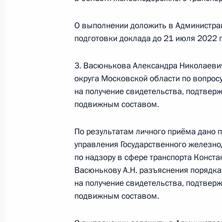
Москвы Сергеем Собяниным в При
по приёму граждан в Москве 27 ма
О выполнении доложить в Администра
подготовки доклада до 21 июля 2022 г
23 июня 2022 года, 17:57
3. Васюнькова Александра Николаеви
округа Московской области по вопрос
О ходе исполнения поручения, дан
на получение свидетельства, подтве
конференц-связи жительницы Лени
подвижным составом.
Президента Российской Федерации
Российской Федерации по обеспече
По результатам личного приёма дано 
Российской Федерации Александр
управления Государственного железн
Российской Федерации по приёму 
по надзору в сфере транспорта Конст
23 июня 2022 года, 17:57
Васюнькову А.Н. разъяснения порядка
на получение свидетельства, подтве
подвижным составом.
О ходе исполнения поручения, дан