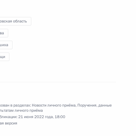
 в Приёмной Президента Российской
оскве 27 мая 2020 года
овская область
ва
шиха
ного по итогам личного приёма в режиме видео-
ищи
ой области, проведённого по поручению
 начальником Управления Президента
венным проектам Сергеем Новиковым
й Федерации по приёму граждан в Москве
ован в разделах:
Новости личного приёма
,
Поручения, данные
льтатам личного приёма
бликации:
21 июня 2022 года, 18:00
ая версия