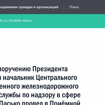
бращениями граждан и организаций
Поиск
lin.ru/mobile-menu
нта
Обратиться в устной форме
Новости
Обзоры обращени
я приёмная
июнь, 2022
 поручению Президента
 начальник Центрального
венного железнодорожного
службы по надзору в сфере
 Пасько провел в Приёмной