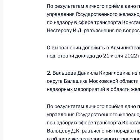
По результатам личного приёма дано 
в Москве 1 декабря 2020 года
управления Государственного железн
23 июня 2022 года, 17:57
по надзору в сфере транспорта Конст
Нестерову И.Д. разъяснения по вопро
О ходе исполнения поручения, дан
О выполнении доложить в Администра
конференц-связи жительницы Пенз
подготовки доклада до 21 июля 2022 г
Президента Российской Федерации
Российской Федерации по работе 
2. Вальцева Даниила Кирилловича из
Михаилом Михайловским в Приёмн
округа Балашиха Московской области 
по приёму граждан в Москве 23 ию
надзорных мероприятий в области жел
23 июня 2022 года, 17:57
По результатам личного приёма дано 
управления Государственного железн
по надзору в сфере транспорта Конст
О ходе исполнения поручения, дан
Вальцеву Д.К. разъяснения порядка 
Москвы, проведённого по поручен
в области железнодорожного транспор