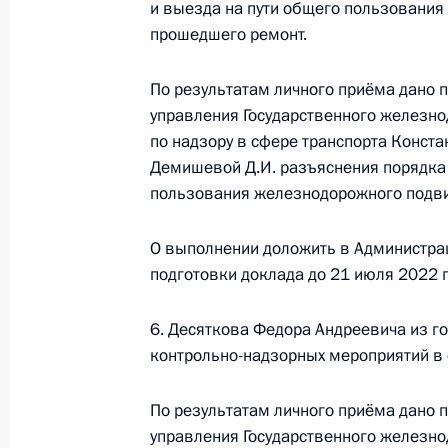
и выезда на пути общего пользования
22 июня 2022 года, 19:25
прошедшего ремонт.
По результатам личного приёма дано 
Приняты меры по итогам личного 
управления Государственного железн
жительницы Ставропольского края,
по надзору в сфере транспорта Конст
Российской Федерации начальнико
Демишевой Д.И. разъяснения порядка 
Федерации по вопросам противоде
пользования железнодорожного подви
в Приёмной Президента Российско
13 декабря 2017 года
О выполнении доложить в Администра
22 июня 2022 года, 19:25
подготовки доклада до 21 июля 2022 г
6. Десяткова Федора Андреевича из г
контрольно-надзорных мероприятий в 
22 июня 2022 года по поручению 
руководитель Управления Федерал
По результатам личного приёма дано 
Екатерина Макарова провела в Пр
управления Государственного железн
по приёму граждан в Москве личн