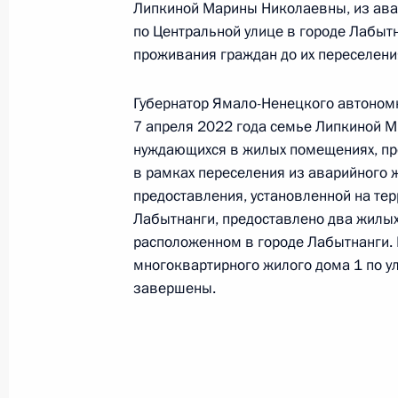
Липкиной Марины Николаевны, из ава
и Московской области Андреем Ан
по Центральной улице в городе Лабыт
Федерации по приёму граждан в М
проживания граждан до их переселени
29 апреля 2022 года, 20:32
Губернатор Ямало-Ненецкого автономн
7 апреля 2022 года семье Липкиной М.
О ходе исполнения поручения, дан
нуждающихся в жилых помещениях, пр
конференц-связи жительницы Респ
в рамках переселения из аварийного 
Президента Российской Федерации
предоставления, установленной на те
Администрации Президента Россий
Лабытнанги, предоставлено два жилы
расположенном в городе Лабытнанги. 
Президента Российской Федерации 
многоквартирного жилого дома 1 по у
2019 года
завершены.
29 апреля 2022 года, 20:31
Исполнены поручения, данные по р