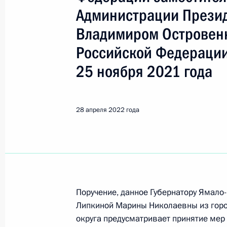
Показа
Администрации Прези
Владимиром Островенк
О ходе исполнения поручения, дан
Российской Федерации
конференц-связи жителя Ставропол
Президента Российской Федераци
25 ноября 2021 года
Федерации – начальником Контрол
Федерации Дмитрием Шальковым в
по приёму граждан в Москве 20 но
28 апреля 2022 года
4 мая 2022 года, 22:32
29 апреля 2022 года, пятница
Исполнены поручения, данные по р
Поручение, данное Губернатору Ямало
Липкиной Марины Николаевны из гор
по поручению Президента Российс
округа предусматривает принятие мер
учреждением – Отделением Пенсион