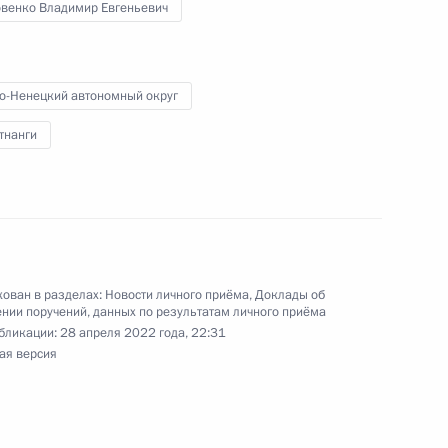
овенко Владимир Евгеньевич
ю Президента Российской Федерации Военный
епилов провел в Приёмной Президента
граждан в Москве личный приём граждан
о-Ненецкий автономный округ
тнанги
езультатам личного приёма, проведённого
кой Федерации руководителем Центрального
ован в разделах:
Новости личного приёма
,
Доклады об
нии поручений, данных по результатам личного приёма
го управления Федерального агентства
бликации:
28 апреля 2022 года, 22:31
 метрологии Мариной Калинниковой в Приёмной
ая версия
 по приёму граждан в Москве 24 марта