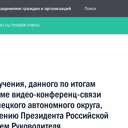
бращениями граждан и организаций
Поиск
lin.ru/mobile-menu
нта
Обратиться в устной форме
Новости
Обзоры обращени
я приёмная
апрель, 2022
учения, данного по итогам
име видео-конференц-связи
ецкого автономного округа,
чению Президента Российской
ем Руководителя