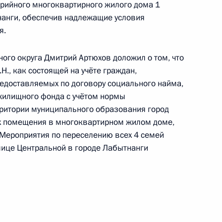
рийного многоквартирного жилого дома 1
дреевым в Приёмной Президента Российской
нанги, обеспечив надлежащие условия
оскве 29 марта 2022 года
я.
ого округа Дмитрий Артюхов доложил о том, что
Н., как состоящей на учёте граждан,
ного по итогам личного приёма в режиме видео-
едоставляемых по договору социального найма,
ублика Калмыкия, проведённого по поручению
жилищного фонда с учётом нормы
 первым заместителем Руководителя
рритории муниципального образования город
ской Федерации Сергеем Кириенко в Приёмной
х помещения в многоквартирном жилом доме,
Мероприятия по переселению всех 4 семей
по приёму граждан в Москве 16 октября
лице Центральной в городе Лабытнанги
езультатам личного приёма, проведённого