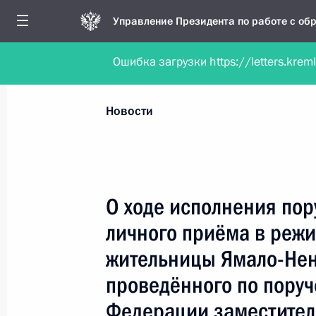
Управление Президента по работе с о
Ошибка загрузки https://letters.krem
Обратиться в форме электронного докуме
Все новости
Личный приём
Мобильна
Новости
Поиск по руководителю, географии и тематике
О ходе исполнения пор
личного приёма в реж
Все руководители, регионы, города и темы
жительницы Ямало-Нен
проведённого по пору
Федерации заместител