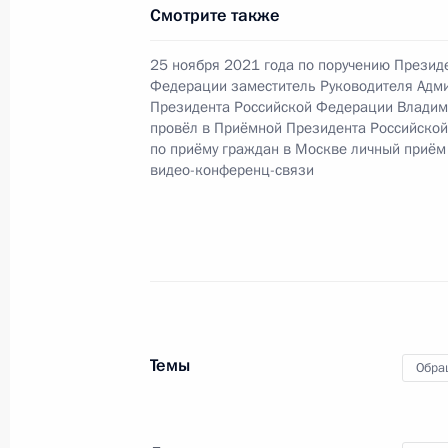
по поручению Президента Российс
Смотрите также
прокурора Российской Федерации
Российской Федерации по приёму 
25 ноября 2021 года по поручению Презид
Федерации заместитель Руководителя Адм
29 апреля 2022 года, 20:31
Президента Российской Федерации Владим
провёл в Приёмной Президента Российско
по приёму граждан в Москве личный приём
видео-конференц-связи
28 апреля 2022 года, четверг
О ходе исполнения поручения, дан
конференц-связи жительницы Ямал
по поручению Президента Российс
Администрации Президента Росси
в Приёмной Президента Российско
25 ноября 2021 года
Темы
Обра
28 апреля 2022 года, 22:31