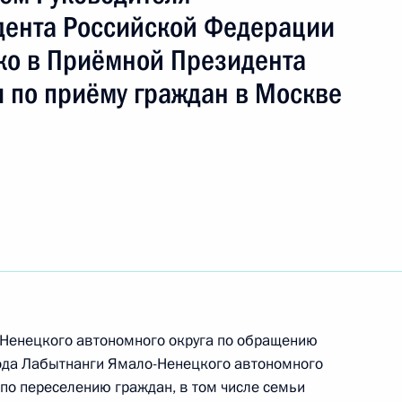
ть следующие материалы
дента Российской Федерации
о в Приёмной Президента
ного по итогам личного приёма в режиме видео-
 по приёму граждан в Москве
ьского края, проведённого по поручению
и помощником Президента Российской
ьного управления Президента Российской
 Приёмной Президента Российской Федерации
ября 2018 года
езультатам личного приёма, проведённого
-Ненецкого автономного округа по обращению
ода Лабытнанги Ямало-Ненецкого автономного
кой Федерации Управляющим Государственным
 по переселению граждан, в том числе семьи
ного фонда России по городу Москве