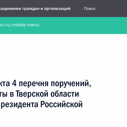
бращениями граждан и организаций
Поиск
lin.ru/mobile-menu
нта
Обратиться в устной форме
Новости
Обзоры обращени
я приёмная
январь, 2022
кта 4 перечня поручений,
ты в Тверской области
резидента Российской