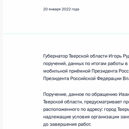
Показа
20 января 2022 года
Исполнено поручение (меры принят
видео-конференц-связи жительницы
по поручению Президента Российс
Президента Российской Федераци
коммуникационных технологий и и
Губернатор Тверской области Игорь Ру
в Приёмной Президента Российско
поручений, данных по итогам работы в
10 декабря 2021 года
мобильной приёмной Президента Росс
Президента Российской Федерации Вл
21 января 2022 года, 20:42
Поручение, данное по обращению Иван
Тверской области, предусматривает пр
Исполнено поручение (меры принят
расположенного по адресу: город Твер
видео-конференц-связи жителя Вла
надлежащие условия организации заня
по поручению Президента Российс
до завершения работ.
Российской Федерации Владимиром