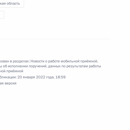
кая область
 пункта 2 перечня поручений, данных по итогам
обильной приёмной Президента Российской
ован в разделах:
Новости о работе мобильной приёмной
,
 об исполнении поручений, данных по результатам работы
ной приёмной
ю Президента Российской Федерации начальник
бликации:
20 января 2022 года, 18:59
й Федерации по общественным связям
ая версия
ов провёл в Приёмной Президента Российской
оскве личный приём граждан в режиме видео-