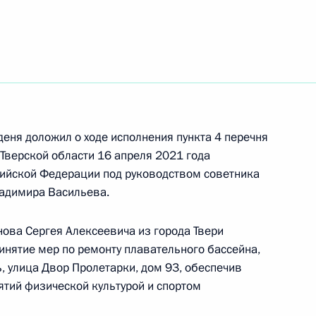
ть следующие материалы
ы), данное по итогам личного приёма в режиме
 Курганской области, проведённого
кой Федерации начальником Управления
и по развитию информационно-
нфраструктуры связи Татьяной Матвеевой
деня доложил о ходе исполнения пункта 4 перечня
й Федерации по приёму граждан в Москве
 Тверской области 16 апреля 2021 года
ийской Федерации под руководством советника
адимира Васильева.
ова Сергея Алексеевича из города Твери
инятие мер по ремонту плавательного бассейна,
ы), данное по итогам личного приёма в режиме
ь, улица Двор Пролетарки, дом 93, обеспечив
димирской области, проведённого
тий физической культурой и спортом
кой Федерации советником Президента
 Толстым в Приёмной Президента Российской