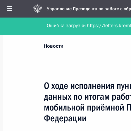
Управление Президента по работе с о
Ошибка загрузки https://letters.krem
Обратиться в форме электронного докуме
Все новости
Личный приём
Мобильна
Новости
Поиск по руководителю, географии и тематике
О ходе исполнения пун
данных по итогам рабо
Все руководители, регионы, города и темы
мобильной приёмной П
Федерации