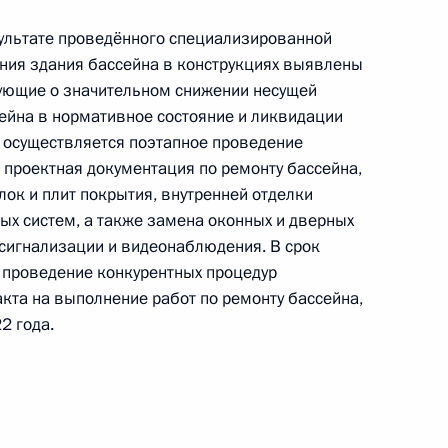
оскве 19 декабря 2018 года
езультате проведённого специализированной
ния здания бассейна в конструкциях выявлены
ующие о значительном снижении несущей
сейна в нормативное состояние и ликвидации
 осуществляется поэтапное проведение
ы), данное по итогам личного приёма в режиме
 проектная документация по ремонту бассейна,
ы Мурманской области, проведённого
ок и плит покрытия, внутренней отделки
кой Федерации начальником Управления
ых систем, а также замена оконных и дверных
по приграничному сотрудничеству Алексеем
 сигнализации и видеонаблюдения. В срок
 Российской Федерации по приёму граждан
 проведение конкурентных процедур
кта на выполнение работ по ремонту бассейна,
2 года.
ого, по итогам личного приёма в режиме видео-
нодарского края, проведённого по поручению