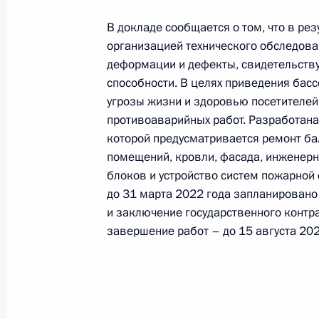
Федерации по приёму граждан в М
В докладе сообщается о том, что в р
21 января 2022 года, 20:42
организацией технического обследова
деформации и дефекты, свидетельств
способности. В целях приведения бас
угрозы жизни и здоровью посетителей
Исполнено поручение (меры принят
противоаварийных работ. Разработана
видео-конференц-связи жительниц
которой предусматривается ремонт бал
по поручению Президента Российс
помещений, кровли, фасада, инженерн
Президента Российской Федерации 
блоков и устройство систем пожарной
Филатовым в Приёмной Президента
до 31 марта 2022 года запланировано
в Москве 20 ноября 2019 года
и заключение государственного контра
21 января 2022 года, 20:42
завершение работ – до 15 августа 202
О ходе исполнения поручения, данн
конференц-связи жительницы Крас