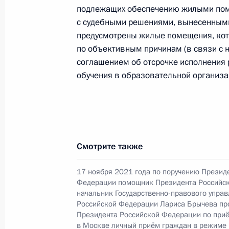
подлежащих обеспечению жилыми пом
19 января 2022 года, 18:47
с судебными решениями, вынесенными 
предусмотрены жилые помещения, кот
по объективным причинам (в связи с 
Продлён контроль исполнения пунк
соглашением об отсрочке исполнения
работы в Калининградской област
обучения в образовательной организа
Федерации
19 января 2022 года, 18:47
Смотрите также
О ходе исполнения поручения, дан
конференц-связи жительницы Ульян
17 ноября 2021 года по поручению Презид
Президента Российской Федерации
Федерации помощник Президента Российс
Президента Российской Федераци
начальник Государственно-правового упра
Российской Федерации Лариса Брычева пр
Президента Российской Федерации
Президента Российской Федерации по при
2020 года
в Москве личный приём граждан в режиме