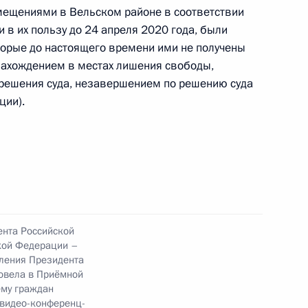
ещениями в Вельском районе в соответствии
в их пользу до 24 апреля 2020 года, были
орые до настоящего времени ими не получены
нахождением в местах лишения свободы,
та 5 перечня поручений, данных по итогам
 решения суда, незавершением по решению суда
и мобильной приёмной Президента Российской
ции).
ного по итогам личного приёма в режиме видео-
овской области, проведённого по поручению
ента Российской
 заместителем Руководителя Администрации
кой Федерации –
и Владимиром Островенко в Приёмной
вления Президента
овела в Приёмной
 по приёму граждан в Москве 23 декабря
ёму граждан
 видео-конференц-