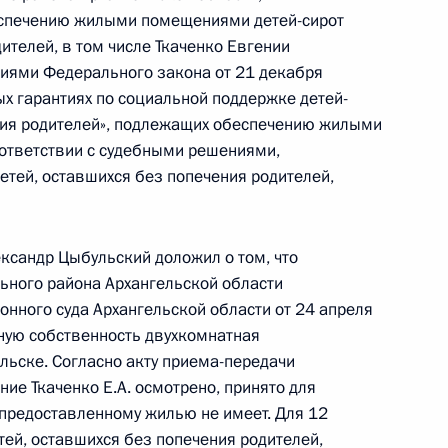
еспечению жилыми помещениями детей-сирот
дителей, в том числе Ткаченко Евгении
ниями Федерального закона от 21 декабря
х гарантиях по социальной поддержке детей-
чений, данных по итогам личного приёма
ения родителей», подлежащих обеспечению жилыми
ительницы Иркутской области, проведённого
ответствии с судебными решениями,
кой Федерации начальником Управления
етей, оставшихся без попечения родителей,
 по научно-образовательной политике Инной
а Российской Федерации по приёму граждан
ксандр Цыбульский доложил о том, что
ьного района Архангельской области
онного суда Архангельской области от 24 апреля
ную собственность двухкомнатная
льске. Согласно акту приема-передачи
та 4 перечня поручений, данных по итогам
ие Ткаченко Е.А. осмотрено, принято для
и мобильной приёмной Президента Российской
 предоставленному жилью не имеет. Для 12
етей, оставшихся без попечения родителей,