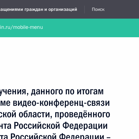
бращениями граждан и организаций
Поиск
lin.ru/mobile-menu
нта
Обратиться в устной форме
Новости
Обзоры обращени
я приёмная
январь, 2022
учения, данного по итогам
име видео-конференц-связи
ской области, проведённого
нта Российской Федерации
а Российской Федерации –