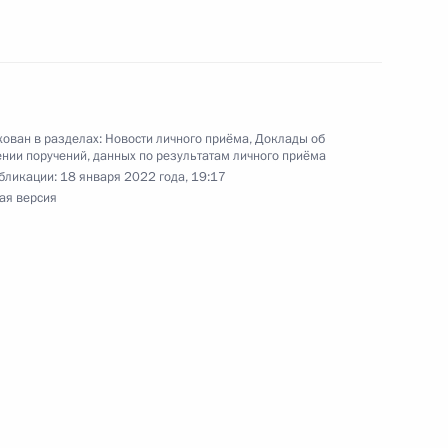
ональным и культурным связям с зарубежными
Российской Федерации по приёму граждан
ован в разделах:
Новости личного приёма
,
Доклады об
нии поручений, данных по результатам личного приёма
бликации:
18 января 2022 года, 19:17
чения, данного по итогам личного приёма
ая версия
жительницы Калининградской области,
дента Российской Федерации начальником
й Федерации по социально-экономическому
участниками Содружества Независимых
и Республикой Южная Осетия в Приёмной
 по приёму граждан в Москве 10 апреля