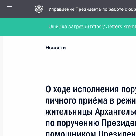
Управление Президента по работе с о
Ошибка загрузки https://letters.krem
Обратиться в форме электронного докуме
Все новости
Личный приём
Мобильна
Новости
Поиск по руководителю, географии и тематике
О ходе исполнения пор
личного приёма в реж
Все руководители, регионы, города и темы
жительницы Архангель
по поручению Президе
помощником Президент