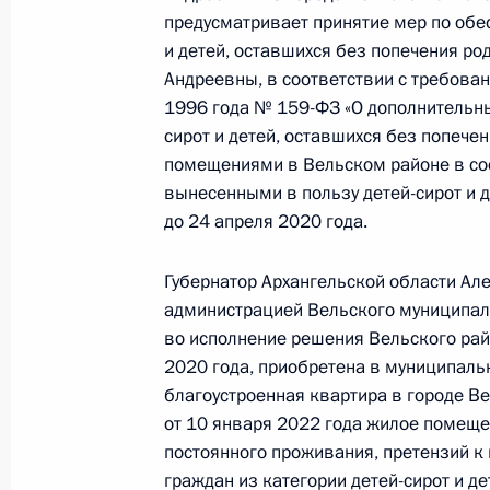
предусматривает принятие мер по об
19 января 2022 года, 18:47
и детей, оставшихся без попечения ро
Андреевны, в соответствии с требова
1996 года № 159-ФЗ «О дополнительны
Продлён контроль исполнения пору
сирот и детей, оставшихся без попеч
в режиме видео-конференц-связи ж
помещениями в Вельском районе в со
по поручению Президента Российс
вынесенными в пользу детей-сирот и д
до 24 апреля 2020 года.
Президента Российской Федерации
Биленкиной в Приёмной Президент
в Москве 25 ноября 2020 года
Губернатор Архангельской области Але
администрацией Вельского муниципал
19 января 2022 года, 18:47
во исполнение решения Вельского рай
2020 года, приобретена в муниципаль
благоустроенная квартира в городе Ве
Продлён контроль исполнения пунк
от 10 января 2022 года жилое помещен
работы в Калининградской област
постоянного проживания, претензий к
Федерации
граждан из категории детей-сирот и д