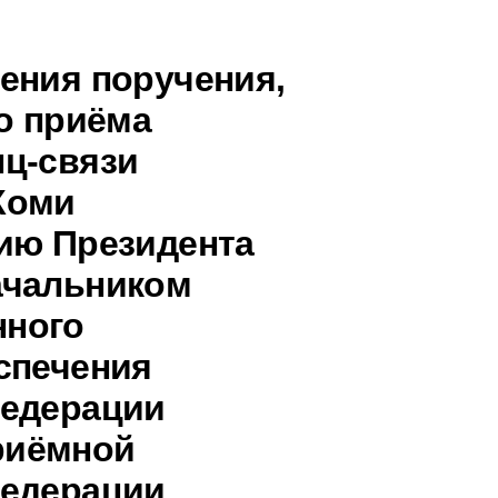
ения поручения,
о приёма
ц-связи
Коми
ию Президента
ачальником
нного
спечения
Федерации
риёмной
Федерации