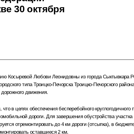
ве 30 октября
нию Косыревой Любови Леонидовны из города Сыктывкара Р
ородского типа Троицко-Печорска Троицко-Печорского район
ь дорожного движения.
что в целях обеспечения бесперебойного круглогодичного п
томобильной дороги. Для завершения обустройства участка
ируется отремонтировать до 4 км дороги (отсыпка), в бюдже
емонтировать оставшиеся 2 км.