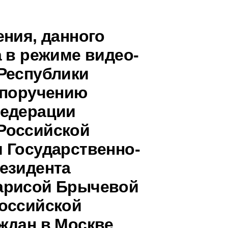
ения, данного
 в режиме видео-
Республики
 поручению
Федерации
Российской
 Государственно-
езидента
арисой Брычевой
оссийской
ждан в Москве