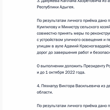
3. Дахужева Каплана Хазретовича из 
Российской Федерации по общест
Республики Адыгея.
Смирновым в Приёмной Президента
в Москве 1 февраля 2018 года
По результатам личного приёма дано 
19 ноября 2021 года, 17:42
Кумпилову и Министру сельского хоз
совместно принять меры по реконстру
с устройством уличного освещения и 
улицам в ауле Адамий Красногвардейс
О ходе принятия мер по итогам ли
дорог до завершения работ и безопас
жителя Приморского края, проведё
Федерации начальником Референт
О выполнении доложить Президенту Ро
в Приёмной Президента Российско
и до 1 октября 2022 года.
6 марта 2018 года
19 ноября 2021 года, 17:40
4. Пяхнапуу Виктора Васильевича из 
области.
О ходе исполнения поручения, дан
По результатам личного приёма дано 