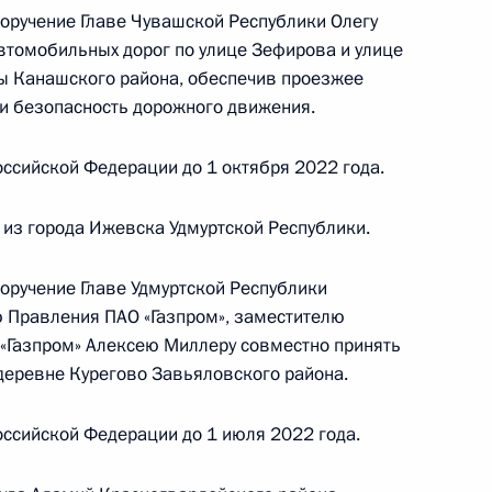
поручение Главе Чувашской Республики Олегу
втомобильных дорог по улице Зефирова и улице
 Канашского района, обеспечив проезжее
 и безопасность дорожного движения.
ного по итогам личного приёма в режиме видео-
лавской области, проведённого по поручению
ссийской Федерации до 1 октября 2022 года.
 начальником Управления Президента
нию деятельности Государственного совета
из города Ижевска Удмуртской Республики.
ом Харичевым в Приёмной Президента
раждан в Москве 8 апреля 2021 года
оручение Главе Удмуртской Республики
 Правления ПАО «Газпром», заместителю
«Газпром» Алексею Миллеру совместно принять
деревне Курегово Завьяловского района.
ного по итогам личного приёма в режиме видео-
ссийской Федерации до 1 июля 2022 года.
ого края, проведённого по поручению
 начальником Управления Президента