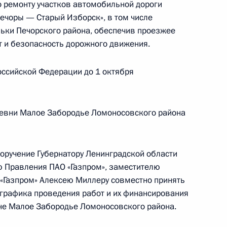
 ремонту участков автомобильной дороги
рской области, проведённого по поручению
Печоры — Старый Изборск», в том числе
 начальником Управления Президента
ьки Печорского района, обеспечив проезжее
с обращениями граждан и организаций
т и безопасность дорожного движения.
ой Президента Российской Федерации
ля 2019 года
оссийской Федерации до 1 октября
ревни Малое Забородье Ломоносовского района
чного приёма в режиме видео-конференц-связи
едённого по поручению Президента Российской
я Президента Российской Федерации по работе
поручение Губернатору Ленинградской области
заций Михаилом Михайловским в Приёмной
ю Правления ПАО «Газпром», заместителю
 по приёму граждан в Москве 13 декабря
«Газпром» Алексею Миллеру совместно принять
графика проведения работ и их финансирования
не Малое Забородье Ломоносовского района.