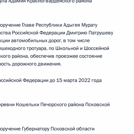
аула Адамий Красногвардейского района
венным связям и коммуникациям Александром
 Российской Федерации по приёму граждан
поручение Главе Республики Адыгея Мурату
яйства Российской Федерации Дмитрию Патрушеву
кции автомобильных дорог, в том числе
пешеходного тротуара, по Школьной и Шоссейной
кого района, обеспечив проезжее состояние
чного приёма в режиме видео-конференц-связи
ность дорожного движения.
нного по поручению Президента Российской
уры Президента Российской Федерации
ссийской Федерации до 15 марта 2022 года
й Федерации по приёму граждан в Москве
деревни Кошельки Печорского района Псковской
ного по итогам личного приёма в режиме видео-
поручение Губернатору Псковской области