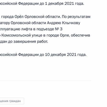
ссийской Федерации до 1 декабря 2021 года.
 города Орёл Орловской области. По результатам
натору Орловской области Андрею Клычкову
ю Президента Российской Федерации
ксплуатацию лифта в подъезде № 3
страции Президента Российской Федерации
 Комсомольской улице в городе Орле, обеспечив
 Президента Российской Федерации по приёму
дан до завершения работ.
раждан в режиме видео-конференц-связи
ссийской Федерации до 10 декабря 2021 года.
ю Президента Российской Федерации начальник
езопасности Российской Федерации по городу
ксей Дорофеев провёл в Приёмной Президента
граждан в Москве личный приём граждан
щения граждан