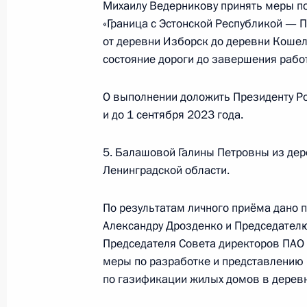
Михаилу Ведерникову принять меры по
конференц-связи жительницы Сама
«Граница с Эстонской Республикой — 
Президента Российской Федерации
от деревни Изборск до деревни Кошел
Российской Федерации по работе 
состояние дороги до завершения рабо
Михаилом Михайловским в Приёмн
по приёму граждан в Москве 17 ию
О выполнении доложить Президенту Р
19 ноября 2021 года, 17:37
и до 1 сентября 2023 года.
5. Балашовой Галины Петровны из де
О ходе принятия мер по итогам ли
Ленинградской области.
жительницы Томской области, пров
Федерации начальником Управлени
По результатам личного приёма дано 
с обращениями граждан и органи
Александру Дрозденко и Председател
Президента Российской Федерации
Председателя Совета директоров ПАО 
2018 года
меры по разработке и представлению 
по газификации жилых домов в дерев
19 ноября 2021 года, 17:34