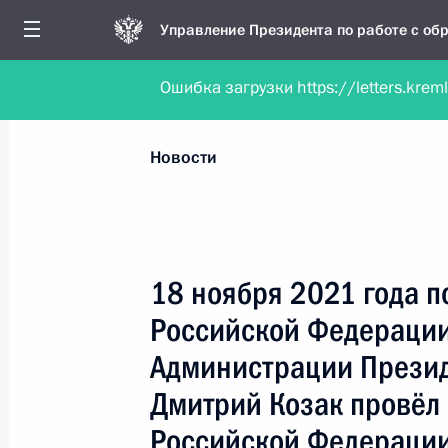
Управление Президента по работе с о
Ошибка загрузки https://letters.krem
Обратиться в форме электронного докуме
Все новости
Личный приём
Мобильна
Новости
Поиск по руководителю, географии и тематике
18 ноября 2021 года 
Российской Федерации
Все руководители, регионы, города и темы
Администрации Прези
Дмитрий Козак провёл
Российской Федерации