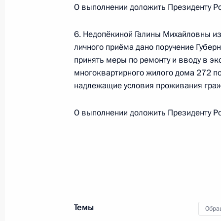
О выполнении доложить Президенту Ро
18 ноября 2021 года, четверг
6. Недопёкиной Галины Михайловны из
личного приёма дано поручение Губер
18 ноября 2021 года по поручени
принять меры по ремонту и вводу в э
заместитель Руководителя Админи
многоквартирного жилого дома 272 по
Дмитрий Козак провёл в Приёмной
надлежащие условия проживания граж
граждан в Москве личный приём г
18 ноября 2021 года, 20:12
О выполнении доложить Президенту Ро
18 ноября 2021 года по поручени
Управления Федеральной службы б
Москве и Московской области Але
Российской Федерации по приёму 
Темы
18 ноября 2021 года, 20:10
Обра