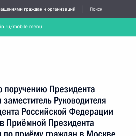
бращениями граждан и организаций
Поиск
lin.ru/mobile-menu
нта
Обратиться в устной форме
Новости
Обзоры обращени
я приёмная
ноябрь, 2021
по поручению Президента
 заместитель Руководителя
дента Российской Федерации
 в Приёмной Президента
 по приёму граждан в Москве