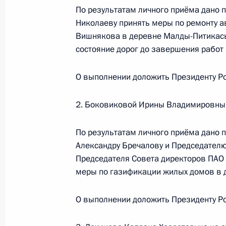
По результатам личного приёма дано 
19 ноября 2021 года, 17:46
Николаеву принять меры по ремонту а
Вишнякова в деревне Малды-Питикасы
состояние дорог до завершения работ
О ходе исполнения поручения, дан
конференц-связи жительницы Ярос
О выполнении доложить Президенту Ро
Президента Российской Федерации
Российской Федерации по обеспече
2. Боковиковой Ирины Владимировны 
Российской Федерации Александр
Российской Федерации по приёму г
По результатам личного приёма дано п
Александру Бречалову и Председателю
19 ноября 2021 года, 17:44
Председателя Совета директоров ПАО 
меры по газификации жилых домов в 
О ходе исполнения поручения, дан
О выполнении доложить Президенту Ро
конференц-связи жителя Хабаровск
Президента Российской Федерации