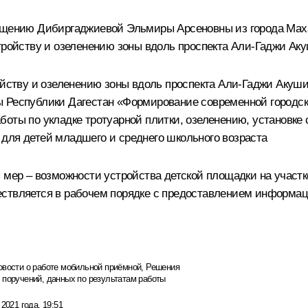
ращению Дибиргаджиевой Эльмиры Арсеновны из города Мах
тройству и озеленению зоны вдоль проспекта Али-Гаджи Акуш
ойству и озеленению зоны вдоль проспекта Али-Гаджи Акуши
ы Республики Дагестан «Формирование современной городск
оты по укладке тротуарной плитки, озеленению, установке 
для детей младшего и среднего школьного возраста
я мер – возможности устройства детской площадки на участ
ствляется в рабочем порядке с предоставлением информаци
овости о работе мобильной приёмной
,
Решения
 поручений, данных по результатам работы
 2021 года, 19:51