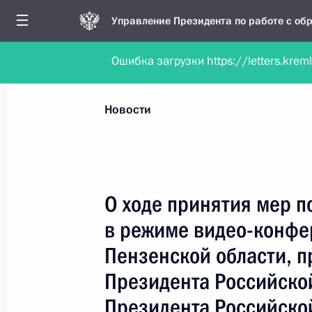
Управление Президента по работе с о
Ошибка загрузки https://letters.krem
Обратиться в форме электронного докуме
Все новости
Личный приём
Мобильна
Новости
Поиск по руководителю, географии и тематике
О ходе принятия мер п
в режиме видео-конфе
Все руководители, регионы, города и темы
Пензенской области, 
Президента Российско
Президента Российско