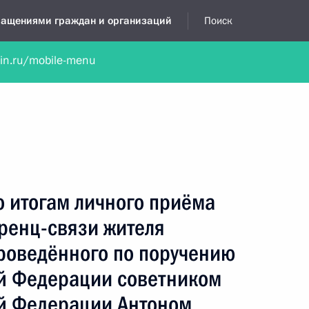
бращениями граждан и организаций
Поиск
lin.ru/mobile-menu
нта
Обратиться в устной форме
Новости
Обзоры обращени
я приёмная
ноябрь, 2021
о итогам личного приёма
ренц-связи жителя
проведённого по поручению
й Федерации советником
й Федерации Антоном