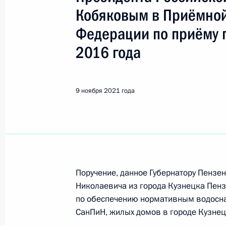
Показа
Кобяковым в Приёмной
Федерации по приёму 
Продлён контроль исполнения пору
2016 года
в режиме видео-конференц-связи ж
по поручению Президента Российс
Руководителя Администрации През
9 ноября 2021 года
Кириенко в Приёмной Президента 
в Москве 2 декабря 2020 года
10 ноября 2021 года, 21:13
Продлён контроль исполнения пору
Поручение, данное Губернатору Пенз
в режиме видео-конференц-связи 
Николаевича из города Кузнецка Пенз
по поручению Президента Российс
по обеспечению нормативным водосн
Администрации Президента Росси
СанПиН, жилых домов в городе Кузнец
в Приёмной Президента Российско