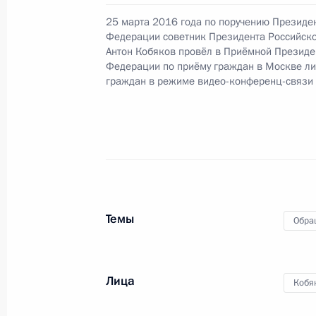
Президента Российской Федераци
25 марта 2016 года по поручению Президе
Российской Федерации по приёму 
Федерации советник Президента Российск
Антон Кобяков провёл в Приёмной Президе
10 ноября 2021 года, 21:01
Федерации по приёму граждан в Москве л
граждан в режиме видео-конференц-связи
О ходе исполнения поручения, дан
конференц-связи жителя Красноярс
Президента Российской Федерации
Российской Федерации по работе 
Михаилом Михайловским в Приёмн
по приёму граждан в Москве 8 апр
Темы
Обра
10 ноября 2021 года, 21:00
Лица
Кобя
О ходе исполнения поручения, дан