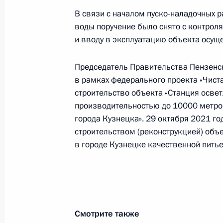
10 декабря 2020 года
В связи с началом пуско-наладочных 
воды поручение было снято с контрол
10 ноября 2021 года, 21:13
и вводу в эксплуатацию объекта осущ
Председатель Правительства Пензенск
О ходе принятия мер по итогам ли
в рамках федерального проекта «Чист
жительницы Пензенской области, п
строительство объекта «Станция осве
Российской Федерации начальнико
производительностью до 10000 метров
Федерации по внешней политике в
города Кузнецка». 29 октября 2021 го
по приёму граждан в Москве 21 ян
строительством (реконструкцией) объ
в городе Кузнецке качественной пить
10 ноября 2021 года, 21:01
О ходе принятия мер по итогам ли
жительницы Воронежской области,
Смотрите также
Российской Федерации начальнико