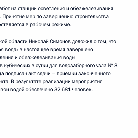
работ на станции осветления и обезжелезивания
я. Принятие мер по завершению строительства
ествляется в рабочем режиме.
ой области Николай Симонов доложил о том, что
чного приёма в режиме видео-конференц-связи
ая вода» в настоящее время завершено
роведённого по поручению Президента
тления и обезжелезивания воды
м Управления Президента Российской
 кубических в сутки для водозаборного узла № 8
 Приёмной Президента Российской Федерации
да подписан акт сдачи – приемки законченного
варя 2016 года
екта. В результате реализации мероприятия
евой водой обеспечено 32 681 человек.
чного приёма в режиме видео-конференц-связи
 проведённого по поручению Президента
м Управления пресс-службы и информации