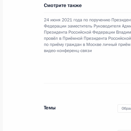
Федерации по работе с обращения
Смотрите также
Михайловским в Приемной Президе
24 июня 2021 года по поручению Президен
в Москве 31 октября 2018 года
Федерации заместитель Руководителя Адм
9 ноября 2021 года, 20:00
Президента Российской Федерации Владим
провёл в Приёмной Президента Российско
по приёму граждан в Москве личный приём
видео-конференц-связи
О ходе исполнения поручения, дан
конференц-связи жителя Кемеровск
по поручению Президента Российс
Президента Российской Федерации
в Приёмной Президента Российско
21 января 2021 года
Темы
9 ноября 2021 года, 19:59
Обра