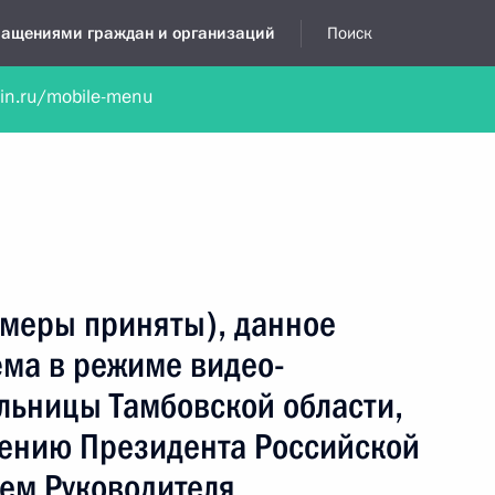
бращениями граждан и организаций
Поиск
lin.ru/mobile-menu
нта
Обратиться в устной форме
Новости
Обзоры обращени
я приёмная
ноябрь, 2021
(меры приняты), данное
ёма в режиме видео-
льницы Тамбовской области,
чению Президента Российской
ем Руководителя