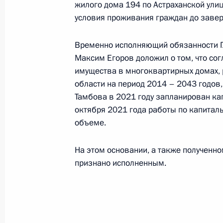
жилого дома 194 по Астраханской ули
2021 года
условия проживания граждан до завер
9 ноября 2021 года, 20:01
Временно исполняющий обязанности Г
Максим Егоров доложил о том, что со
имущества в многоквартирных домах,
О ходе принятия мер по итогам ли
области на период 2014 – 2043 годов
жителя Пензенской области, прове
Тамбова в 2021 году запланирован ка
Федерации советником Президент
октября 2021 года работы по капита
в Приёмной Президента Российско
объеме.
25 марта 2016 года
9 ноября 2021 года, 20:00
На этом основании, а также полученн
признано исполненным.
О ходе принятия мер по итогам ли
жительницы Чувашской Республики
Российской Федерации начальнико