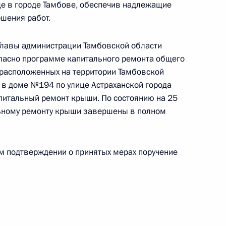
це в городе Тамбове, обеспечив надлежащие
шения работ.
лавы администрации Тамбовской области
гласно программе капитального ремонта общего
 расположенных на территории Тамбовской
чного приёма в режиме видео-конференц-связи
, в доме №194 по улице Астраханской города
дённого по поручению Президента Российской
питальный ремонт крыши. По состоянию на 25
а Российской Федерации Антоном Кобяковым
льному ремонту крыши завершены в полном
й Федерации по приёму граждан в Москве
ом подтверждении о принятых мерах поручение
чного приема в режиме видео–конференц–связи
, проведенного по поручению Президента
м Управления Президента Российской