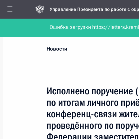
Управление Президента по работе с о
Ошибка загрузки https://letters.krem
Обратиться в форме электронного докуме
Все новости
Личный приём
Мобильна
Новости
Поиск по руководителю, географии и тематике
Исполнено поручение 
по итогам личного при
Все руководители, регионы, города и темы
конференц-связи жите
проведённого по пору
Федерации заместител