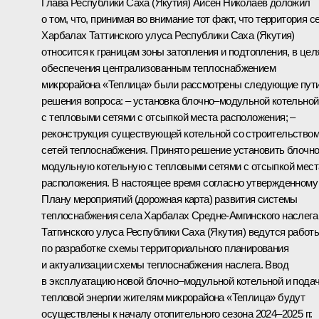
Глава Республики Саха (Якутия) Айсен Николаев доложил
о том, что, принимая во внимание тот факт, что территория с
Харбалах Таттинского улуса Республики Саха (Якутия)
относится к границам зоны затопления и подтопления, в цел
обеспечения централизованным теплоснабжением
микрорайона «Теплица» были рассмотрены следующие пут
решения вопроса: – установка блочно–модульной котельной
с тепловыми сетями с отсыпкой места расположения; –
реконструкция существующей котельной со строительство
сетей теплоснабжения. Принято решение установить блочн
модульную котельную с тепловыми сетями с отсыпкой мест
расположения. В настоящее время согласно утвержденному
Плану мероприятий (дорожная карта) развития системы
теплоснабжения села Харбалах Средне-Амгинского наслега
Татгинского улуса Республики Саха (Якутия) ведутся работ
по разработке схемы территориального планирования
и актуализации схемы теплоснабжения наслега. Ввод
в эксплуатацию новой блочно–модульной котельной и пода
тепловой энергии жителям микрорайона «Теплица» будут
осуществлены к началу отопительного сезона 2024–2025 гг.