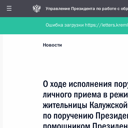
Управление Президента по работе с о
Ошибка загрузки https://letters.krem
Обратиться в форме электронного докуме
Все новости
Личный приём
Мобильна
Новости
Поиск по руководителю, географии и тематике
О ходе исполнения пор
личного приема в реж
Все руководители, регионы, города и темы
жительницы Калужской
по поручению Президе
помощником Президен