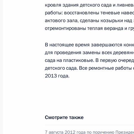
кровля здания детского сада и ливне
Москве 24 января 2013 года
работы: восстановлены теневые навес
28 сентября 2013 года, 13:08
актового зала, сделаны козырьки над
отремонтированы теплая веранда и гр
Продлён контроль исполнения пору
В настоящее время завершаются конк
для проведения замены всех деревянн
в режиме видео-конференц-связи ж
сада на пластиковые. В первую очере
по поручению Президента Российс
детского сада. Все ремонтные работы
службы и информации Президента
2013 года.
в Приёмной Президента Российской
Москве 24 января 2013 года
28 сентября 2013 года, 13:06
Смотрите также
Исполнено поручение, данное по р
конференц-связи жительницы Тверс
7 августа 2012 года по поручению Президе