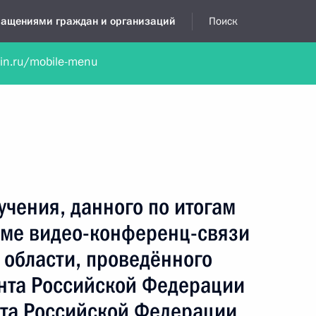
бращениями граждан и организаций
Поиск
lin.ru/mobile-menu
нта
Обратиться в устной форме
Новости
Обзоры обращени
я приёмная
сентябрь, 2013
учения, данного по итогам
име видео-конференц-связи
 области, проведённого
нта Российской Федерации
та Российской Федерации