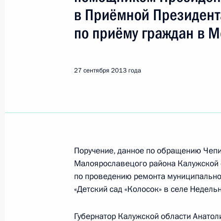
Показа
в Приёмной Президент
по приёму граждан в М
Продлён контроль исполнения пору
в режиме видео-конференц-связи ж
по поручению Президента Российс
27 сентября 2013 года
Руководителя Администрации През
Громовым в Приёмной Президента 
в городе Москве 27 мая 2010 года
28 сентября 2013 года, 13:10
Поручение, данное по обращению Чеп
Малоярославецого района Калужской 
О ходе исполнения поручения, дан
по проведению ремонта муниципально
видео-конференц-связи жительницы
«Детский сад «Колосок» в селе Недел
по поручению Президента Российс
службы и информации Президента
Губернатор Калужской области Анатол
в Приёмной Президента Российской