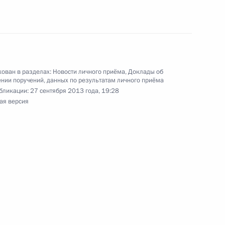
мобильной приёмной Президента
я поручений, данных по итогам работы
ован в разделах:
Новости личного приёма
,
Доклады об
ой приёмной Президента
нии поручений, данных по результатам личного приёма
бликации:
27 сентября 2013 года, 19:28
ая версия
ного по результатам личного приёма в режиме
ы Владимирской области проведённого
кой Федерации начальником Управления
 по работе с обращениями граждан
ским в Приёмной Президента по приёму
да