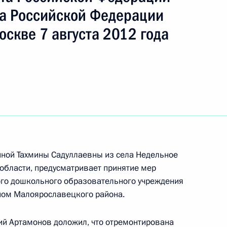
ть следующие материалы
а Российской Федерации
оскве 7 августа 2012 года
чения, данного по итогам личного приёма
ительницы Астраханской области, проведённого
кой Федерации первым заместителем
идента Российской Федерации Алексеем
Российской Федерации по приёму граждан
иной Тахмины Садуллаевны из села Недельное
области, предусматривает принятие мер
ного по результатам личного приёма в режиме
го дошкольного образовательного учреждения
 Иркутской области, проведённого
ьном Малоярославецкого района.
кой Федерации начальником Управления пресс-
 Российской Федерации Андреем Цыбулиным
ий Артамонов доложил, что отремонтирована
 Федерации по приёму граждан в городе