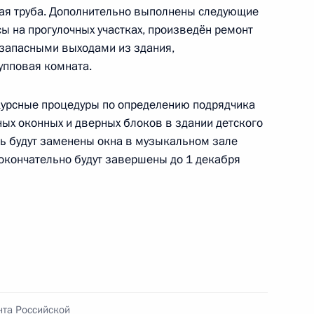
вая труба. Дополнительно выполнены следующие
ы на прогулочных участках, произведён ремонт
 запасными выходами из здания,
упповая комната.
чения, данного по результатам личного приёма
урсные процедуры по определению подрядчика
ых оконных и дверных блоков в здании детского
ительницы Иркутской области, проведённого
дь будут заменены окна в музыкальном зале
кой Федерации начальником Управления пресс-
 окончательно будут завершены до 1 декабря
 Российской Федерации Андреем Цыбулиным
 Федерации по приёму граждан в городе
езультатам личного приёма в режиме видео-
кой области, проведённого по поручению
нта Российской