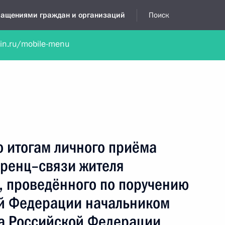
бращениями граждан и организаций
Поиск
lin.ru/mobile-menu
нта
Обратиться в устной форме
Новости
Обзоры обращени
я приёмная
сентябрь, 2021
о итогам личного приёма
ренц–связи жителя
, проведённого по поручению
й Федерации начальником
а Российской Федерации