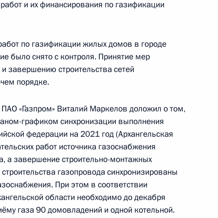
работ и их финансирования по газификации
работ по газификации жилых домов в городе
ие было снято с контроля. Принятие мер
чного приема в режиме видео-конференц-связи
я и завершению строительства сетей
нного по поручению Президента Российской
чем порядке.
а Российской Федерации Анатолием
 Российской Федерации по приёму граждан
ПАО «Газпром» Виталий Маркелов доложил о том,
Планом-графиком синхронизации выполнения
йской федерации на 2021 год (Архангельская
тельских работ источника газоснабжения
да, а завершение строительно-монтажных
я строительства газопровода синхронизированы
ного по итогам личного приёма в режиме видео-
азоснабжения. При этом в соответствии
блики Карелия, проведённого по поручению
ангельской области необходимо до декабря
 начальником Управления Президента
иёму газа 90 домовладений и одной котельной.
ичному сотрудничеству Алексеем Филатовым