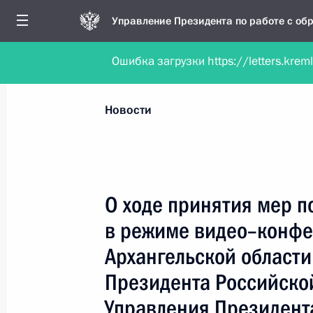
Управление Президента по работе с о
Ошибка загрузки https://letters.krem
Обратиться в форме электронного докуме
Все новости
Личный приём
Мобильна
Новости
Поиск по руководителю, географии и тематике
О ходе принятия мер п
в режиме видео–конфе
Все руководители, регионы, города и темы
Архангельской области
Президента Российско
Управления Президент