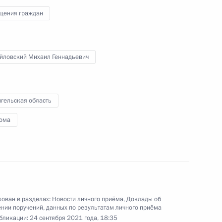
 советником Президента Российской Федерации
щения граждан
 Президента Российской Федерации по приёму
да
йловский Михаил Геннадьевич
ного по итогам личного приёма в режиме видео-
гельская область
ой области, проведённого по поручению
 советником Президента Российской Федерации
ома
 Президента Российской Федерации по приёму
года
ован в разделах:
Новости личного приёма
,
Доклады об
нии поручений, данных по результатам личного приёма
ного по итогам личного приёма в режиме видео-
бликации:
24 сентября 2021 года, 18:35