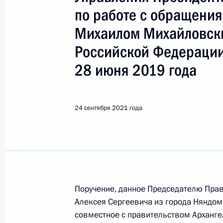
Показа
по работе с обращени
Михаилом Михайловск
О ходе исполнения поручения, дан
Российской Федерации
конференц-связи жителя города Мо
Российской Федерации начальнико
28 июня 2019 года
Федерации по внешней политике И
Российской Федерации по приёму 
24 сентября 2021 года
27 сентября 2021 года, 20:30
О ходе исполнения поручения, дан
конференц-связи жительницы Архан
Президента Российской Федерации
Поручение, данное Председателю Пра
Российской Федерации по общест
Алексея Сергеевича из города Няндом
в Приёмной Президента Российско
совместное с правительством Арханге
октября 2019 года