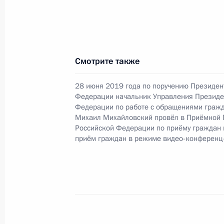
в Приёмной Президента Российско
20 ноября 2019 года
27 сентября 2021 года, 20:30
Смотрите также
О ходе исполнения поручения, дан
28 июня 2019 года по поручению Президен
Федерации начальник Управления Президе
конференц-связи жительницы Респу
Федерации по работе с обращениями гражд
по поручению Президента Россий
Михаил Михайловский провёл в Приёмной 
Российской Федерации Игорем Лев
Российской Федерации по приёму граждан
Федерации по приёму граждан в М
приём граждан в режиме видео-конференц
27 сентября 2021 года, 20:29
О ходе исполнения поручения, дан
конференц-связи жительницы Пенз