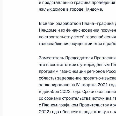
и представлению графика проведения 
27 сентября 2021 года, 20:30
жилых домов в городе Няндоме.
В связи разработкой Плана–графика 
Няндоме и их финансирования поручен
О ходе принятия мер по итогам ли
по строительству сетей газоснабжени
жителя Приморского края, проведё
газоснабжения осуществляется в рабо
Федерации помощником Президент
Серышевым в Приёмной Президента
Заместитель Председателя Правления 
в Москве 3 октября 2018 года
что в соответствии с утверждённым 
27 сентября 2021 года, 20:30
программ газификации регионов Росси
область) завершение проектно-изыска
запланировано на IV квартал 2021 го
в декабре 2022 года. Сроки окончани
О ходе исполнения поручения, дан
со сроками строительства источника г
конференц-связи жительницы Респу
с Планом-графиком Правительству Арх
Президента Российской Федерации
2022 года обеспечить подготовку к пр
Российской Федерации по пригран