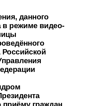
ения, данного
 в режиме видео-
ницы
роведённого
 Российской
Управления
Федерации
ндром
Президента
 приёму граждан