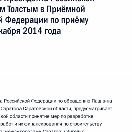
ть следующие материалы
м Толстым в Приёмной
й Федерации по приёму
риёма в режиме видео-конференц-связи жителя
кабря 2014 года
по поручению Президента Российской Федерации
й Федерации Антоном Кобяковым в Приёмной
 по приёму граждан в Москве 20 января
чения, данного по итогам личного приёма
жительницы Саратовской области, проведённого
рта Российской Федерации по обращению Пашкина
кой Федерации начальником Управления
 Саратова Саратовской области, предусматривает
 по работе с обращениями граждан
кой области принятие мер по разработке
ским в Приёмной Президента Российской
работ и их финансирования по строительству
оскве 29 декабря 2020 года
гу между городами Саратов и Энгельс.