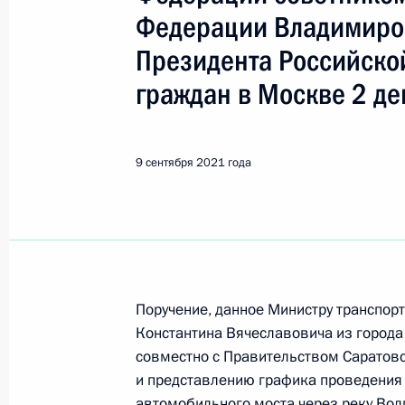
Показа
Федерации Владимиро
Президента Российско
Приняты меры по итогам личного п
граждан в Москве 2 де
Липецкой области, проведённого 
советником Президента Российско
Президента Российской Федерации
9 сентября 2021 года
2021 года
10 сентября 2021 года, 19:58
Продлён контроль исполнения пору
в режиме видео–конференц–связи 
Поручение, данное Министру транспо
по поручению Президента Российс
Константина Вячеславовича из города
Президента Российской Федерации
совместно с Правительством Саратовс
и организаций Михаилом Михайлов
и представлению графика проведения 
Федерации по приёму граждан в М
автомобильного моста через реку Вол