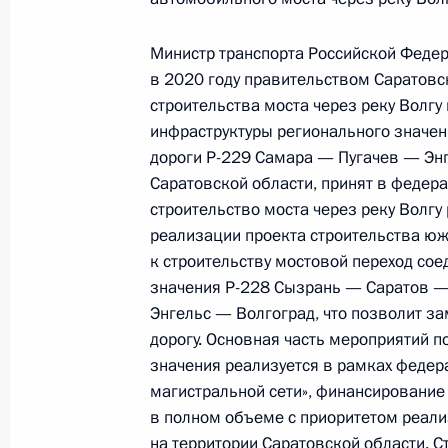
10 сентября 2021 года, 19:56
Министр транспорта Российской Федер
в 2020 году правительством Саратовс
строительства моста через реку Волгу
Продлён контроль исполнения пору
инфраструктуры регионального значен
в режиме видео-конференц-связи ж
дороги Р-229 Самара — Пугачев — Энг
по поручению Президента Российс
Саратовской области, принят в федер
Президента Российской Федерации
строительство моста через реку Волгу
и организаций Михаилом Михайлов
реализации проекта строительства юж
Федерации по приёму граждан в М
к строительству мостовой переход со
значения Р-228 Сызрань — Саратов —
10 сентября 2021 года, 19:55
Энгельс — Волгоград, что позволит 
дорогу. Основная часть мероприятий 
значения реализуется в рамках федер
О ходе исполнения поручения, дан
магистральной сети», финансирование
конференц-связи жительницы Новг
в полном объеме с приоритетом реали
Президента Российской Федерации
на территории Саратовской области. 