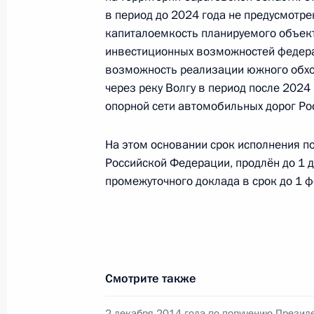
Российской Федерации по межреги
в период до 2024 года не предусмотр
странами Игорем Масловым в При
капиталоемкость планируемого объект
по приёму граждан в Москве 22 ию
инвестиционных возможностей федера
возможность реализации южного обход
10 сентября 2021 года, 19:48
через реку Волгу в период после 2024
опорной сети автомобильных дорог Ро
О ходе принятия мер по итогам ли
На этом основании срок исполнения по
жителя Липецкой области, проведё
Российской Федерации, продлён до 1 
Федерации советником Президент
промежуточного доклада в срок до 1 ф
в Приёмной Президента Российско
20 января 2021 года
10 сентября 2021 года, 19:48
Смотрите также
О ходе исполнения поручения, дан
2 декабря 2014 года по поручению Презид