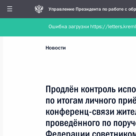
Управление Президента по работе с о
Ошибка загрузки https://letters.krem
Обратиться в форме электронного докуме
Все новости
Личный приём
Мобильна
Новости
Поиск по руководителю, географии и тематике
Продлён контроль испо
по итогам личного при
Все руководители, регионы, города и темы
конференц-связи жител
проведённого по пору
Федерации советником