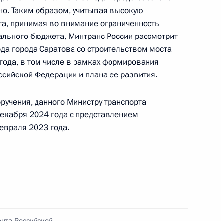
ональным и культурным связям с зарубежными
ено. Таким образом, учитывая высокую
ёмной Президента Российской Федерации
а, принимая во внимание ограниченность
ня 2021 года
льного бюджета, Минтранс России рассмотрит
а города Саратова со строительством моста
 года, в том числе в рамках формирования
ссийской Федерации и плана ее развития.
чного приёма в режиме видео-конференц-связи
ручения, данного Министру транспорта
нного по поручению Президента Российской
декабря 2024 года с представлением
а Российской Федерации Антоном Кобяковым
евраля 2023 года.
й Федерации по приёму граждан в Москве
ного по итогам личного приёма жителя города
ента Российской