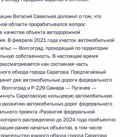
ации Виталий Савельев доложил о том, что
кой области прорабатывался вопрос
 в качестве объекта автодорожной
чения, данного по итогам личного приёма
ия. В феврале 2021 года участок автомобильной
ительницы Сахалинской области, проведённого
ельс — Волгоград, проходящий по территории
кой Федерации начальником Управления
альную собственность. В настоящее время
 по работе с обращениями граждан
 рассматривается как составная часть
ским в Приёмной Президента Российской
ного обхода города Саратова. Предлагаемый
оскве 20 июня 2018 года
единит две автомобильные дороги федерального
 Волгоград и Р-229 Самара — Пугачев —
замкнуть Саратовскую кольцевую автомобильную
по развитию автомобильных дорог федерального
ального проекта «Развитие федеральной
ного по итогам личного приёма в режиме видео-
 которого распределено до 2024 года пообъектно
ородской области, проведённого по поручению
зации ранее начатых объектов, в том числе
 начальником Управления Президента
Строительство южного обхода города Саратова