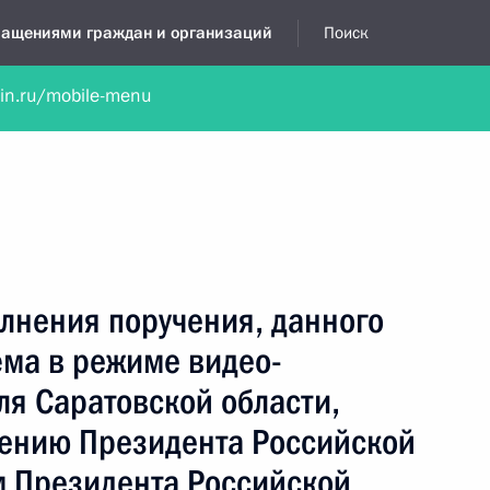
бращениями граждан и организаций
Поиск
lin.ru/mobile-menu
нта
Обратиться в устной форме
Новости
Обзоры обращени
я приёмная
сентябрь, 2021
лнения поручения, данного
ёма в режиме видео-
я Саратовской области,
чению Президента Российской
 Президента Российской