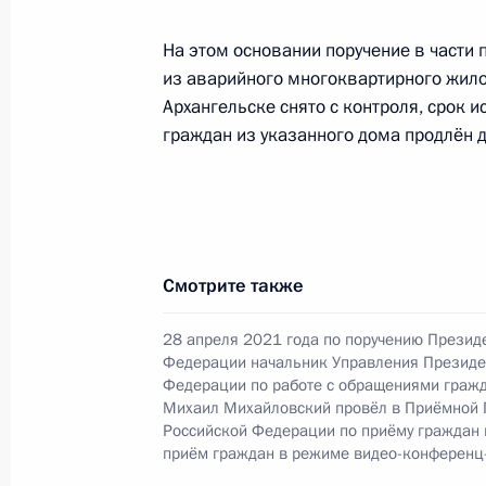
по поручению Президента Российс
Руководителя Администрации През
На этом основании поручение в части 
Громовым в Приёмной Президента 
из аварийного многоквартирного жило
в Москве 21 января 2020 года
Архангельске снято с контроля, срок 
граждан из указанного дома продлён д
24 августа 2021 года, 22:20
О ходе исполнения пункта 2 перечн
в Тульской области мобильной пр
Смотрите также
24 августа 2021 года, 19:57
28 апреля 2021 года по поручению Презид
Федерации начальник Управления Президе
Федерации по работе с обращениями гражд
О ходе исполнения поручения, дан
Михаил Михайловский провёл в Приёмной 
Российской Федерации по приёму граждан
конференц-связи жительницы Волог
приём граждан в режиме видео-конференц
Президента Российской Федерации