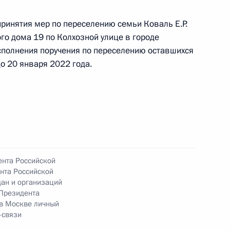
кой Федерации первым заместителем
идента Российской Федерации Алексеем
принятия мер по переселению семьи Коваль Е.Р.
Российской Федерации по приёму граждан
го дома 19 по Колхозной улице в городе
исполнения поручения по переселению оставшихся
о 20 января 2022 года.
я поручений, данных по итогам работы
иёмной Президента Российской Федерации
ента Российской
нта Российской
ан и организаций
ного по итогам личного приёма в режиме видео-
Президента
 в Москве личный
одской области, проведённого по поручению
-связи
 начальником Управления Президента