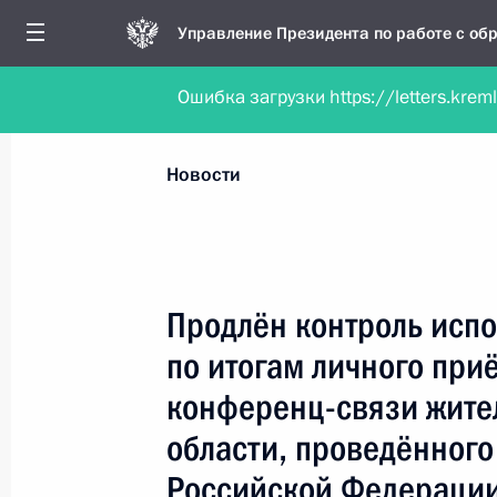
Управление Президента по работе с о
Ошибка загрузки https://letters.krem
Обратиться в форме электронного докуме
Все новости
Личный приём
Мобильна
Новости
Поиск по руководителю, географии и тематике
Продлён контроль испо
по итогам личного при
Все руководители, регионы, города и темы
конференц-связи жите
области, проведённого
Российской Федерации