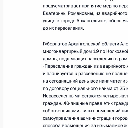
предусматривает принятие мер по пер
Федерации по приёму граждан в М
Екатерины Романовны, из аварийного
24 августа 2021 года, 22:21
улице в городе Архангельске, обеспе
до их переселения.
Продлён контроль исполнения пору
Губернатор Архангельской области Але
в режиме видео-конференц-связи ж
многоквартирный дом 19 по Колхозной
по поручению Президента Российс
домов, подлежащих расселению в рам
службы и информации Президента
«Переселение граждан из аварийного 
в Приёмной Президента Российско
и планируется к расселению не поздне
на сегодняшний день все наниматели 
9 июня 2021 года
по договору социального найма от 25
24 августа 2021 года, 22:21
Нерасселенными остаются четыре жил
граждан. Жилищные права этих гражд
собственниками жилых помещений пис
Продлён контроль исполнения пору
самоуправления администрации городс
в режиме видео-конференц-связи ж
способа возмещения за изымаемое ж