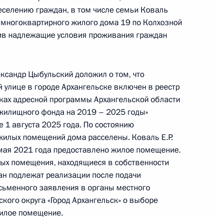
еселению граждан, в том числе семьи Коваль
оскве 24 мая 2016 года
 многоквартирного жилого дома 19 по Колхозной
чив надлежащие условия проживания граждан
чения, данного по итогам личного приёма
ксандр Цыбульский доложил о том, что
ительницы Курганской области, проведённого
 улице в городе Архангельске включен в реестр
кой Федерации начальником Управления пресс-
ках адресной программы Архангельской области
 Российской Федерации Андреем Цыбулиным
жилищного фонда на 2019 – 2025 годы»
й Федерации по приёму граждан в Москве
е 1 августа 2025 года. По состоянию
жилых помещений дома расселены. Коваль Е.Р.
 мая 2021 года предоставлено жилое помещение.
ых помещения, находящиеся в собственности
ан подлежат реализации после подачи
ьменного заявления в органы местного
чения, данного по итогам личного приёма
кого округа «Город Архангельск» о выборе
ительницы Брянской области, проведённого
илое помещение.