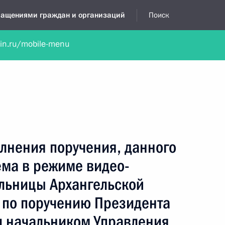
бращениями граждан и организаций
Поиск
lin.ru/mobile-menu
нта
Обратиться в устной форме
Новости
Обзоры обращени
я приёмная
август, 2021
лнения поручения, данного
ёма в режиме видео-
льницы Архангельской
 по поручению Президента
 начальником Управления