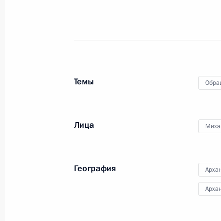
Российской Федерации по госуда
в Приёмной Президента Российско
24 июля 2020 года
24 августа 2021 года, 19:56
Темы
Обра
О ходе исполнения поручения, дан
конференц-связи жителя Саратовск
Президента Российской Федерации
Лица
Миха
Владимиром Толстым в Приёмной П
граждан в Москве 2 декабря 2014 
24 августа 2021 года, 19:56
География
Архан
Арха
О ходе исполнения пункта 2 перечн