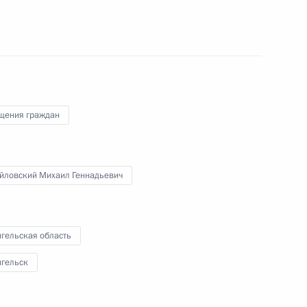
рственным наградам Владимиром Осиповым
й Федерации по приёму граждан в Москве
щения граждан
ного по итогам личного приёма в режиме видео-
ой области, проведённого по поручению
 советником Президента Российской Федерации
йловский Михаил Геннадьевич
резидента Российской Федерации по приёму
года
гельская область
нгельск
я поручений, данных по итогам работы