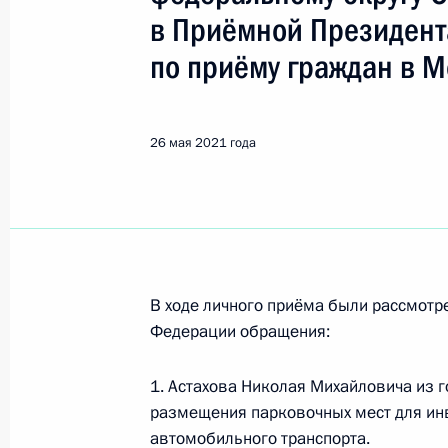
Показа
в Приёмной Президент
по приёму граждан в 
27 мая 2021 года по поручению П
Межрегионального технологическо
по экологическому, технологическ
26 мая 2021 года
провёл в Приёмной Президента Ро
в Москве личный приём граждан
27 мая 2021 года, 18:30
В ходе личного приёма были рассмот
Продлён контроль исполнения пору
Федерации обращения:
в режиме видео-конференц-связи 
по поручению Президента Российс
1. Астахова Николая Михайловича из 
Президента Российской Федерации
размещения парковочных мест для инв
Биленкиной в Приёмной Президент
автомобильного транспорта.
в Москве 25 ноября 2020 года