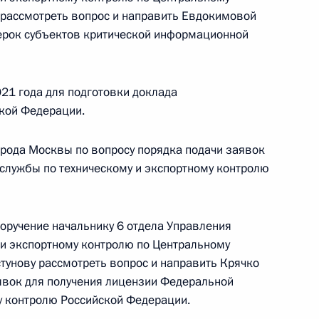
и Владимиром Симоненко в Приёмной
 рассмотреть вопрос и направить Евдокимовой
 по приёму граждан 30 марта 2016 года
ерок субъектов критической информационной
21 года для подготовки доклада
кой Федерации.
ного по итогам личного приёма в режиме видео-
ой области, проведённого по поручению
орода Москвы по вопросу порядка подачи заявок
и помощником Президента Российской
службы по техническому и экспортному контролю
ьного управления Президента Российской
 Приёмной Президента Российской Федерации
рта 2021 года
поручение начальнику 6 отдела Управления
и экспортному контролю по Центральному
тунову рассмотреть вопрос и направить Крячко
аявок для получения лицензии Федеральной
у контролю Российской Федерации.
чного приёма в режиме видео-конференц-связи