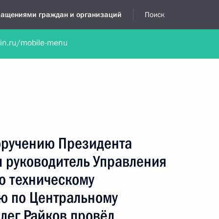
бращениями граждан и организаций
Поиск
lin.ru/mobile-menu
нта
Обратиться в устной форме
Новости
Обзоры обращени
я приёмная
май, 2021
поручению Президента
 руководитель Управления
о техническому
ю по Центральному
лег Райков провёл