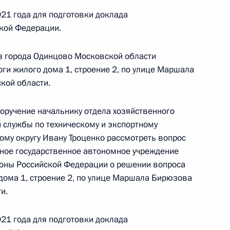
едённого по поручению Президента Российской
21 года для подготовки доклада
ия Президента Российской Федерации
кой Федерации.
димиром Осиповым в Приёмной Президента
граждан в Москве 27 ноября 2018 года
з города Одинцово Московской области
ги жилого дома 1, строение 2, по улице Маршала
кой области.
ного по итогам личного приёма в режиме видео-
поручение начальнику отдела хозяйственного
 службы по техническому и экспортному
товской области, проведённого по поручению
му округу Ивану Троценко рассмотреть вопрос
и помощником Президента Российской
ьное государственное автономное учреждение
ственно-правового управления Президента
оны Российской Федерации о решении вопроса
ычевой в Приёмной Президента Российской
дома 1, строение 2, по улице Маршала Бирюзова
скве 17 сентября 2020 года
и.
21 года для подготовки доклада