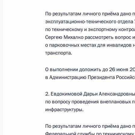
27 мая 2021 года, 18:29
По результатам личного приёма дано 
эксплуатационно-технического отдел
по техническому и экспортному контр
Продлён контроль исполнения пору
Сергею Михалко рассмотреть вопрос и
в режиме видео-конференц-связи ж
о парковочных местах для инвалидов 
транспорта.
по поручению Президента Россий
Российской Федерации –начальник
Президента Российской Федерации
О выполнении доложить до 26 июня 20
в Администрацию Президента Российс
Российской Федерации по приёму г
27 мая 2021 года, 18:29
2. Евдокимовой Дарьи Александровны
по вопросу проведения внеплановых 
инфраструктуры.
О ходе исполнения поручения, дан
конференц-связи жителя Астраханс
По результатам личного приёма дано 
Президента Российской Федерации
Федеральной службы по техническому 