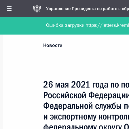
Управление Президента по работе с о
Ошибка загрузки https://letters.krem
Обратиться в форме электронного докуме
Все новости
Личный приём
Мобильна
Новости
Поиск по руководителю, географии и тематике
26 мая 2021 года по 
Российской Федерации
Все руководители, регионы, города и темы
Федеральной службы п
и экспортному контрол
федеральному округу О