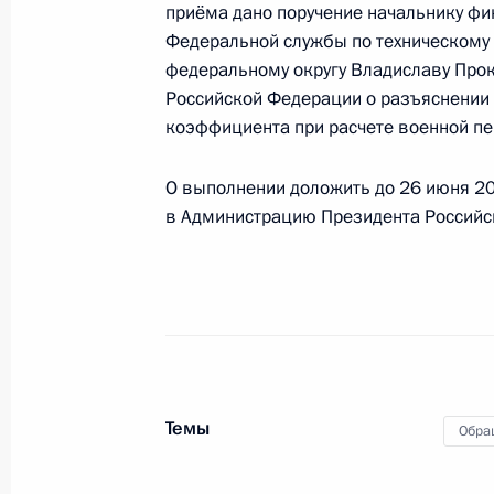
приёма дано поручение начальнику ф
Федеральной службы по техническому 
Исполнены поручения, данные по р
федеральному округу Владиславу Прок
по поручению Президента Российс
Российской Федерации о разъяснении
Межрегионального управления № 1
коэффициента при расчете военной пе
агентства Александром Самошиным
Федерации по приёму граждан в М
О выполнении доложить до 26 июня 20
26 мая 2021 года, 20:11
в Администрацию Президента Российс
Исполнены поручения, данные по р
по поручению Президента Российс
начальника Управления Судебного 
Игнащенко в Приёмной Президента
в Москве 22 апреля 2021 года
Темы
Обра
26 мая 2021 года, 20:11