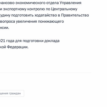
инансово-экономического отдела Управления
и экспортному контролю по Центральному
езультатам личного приёма, проведённого
удину подготовить ходатайство в Правительство
кой Федерации руководителем
 вопроса увеличения понижающего
 Федерального медико-биологического
нсии.
 в Приёмной Президента Российской
оскве 16 марта 2021 года
21 года для подготовки доклада
кой Федерации.
езультатам личного приёма, проведённого
кой Федерации исполняющим обязанности
департамента в городе Москве Егором
 Российской Федерации по приёму граждан
щения граждан