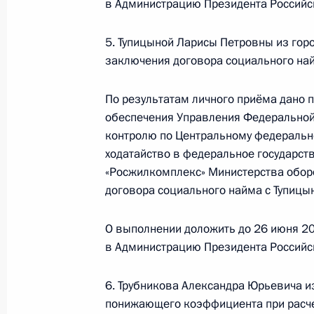
в Администрацию Президента Российс
26 мая 2021 года, среда
5. Тупицыной Ларисы Петровны из гор
26 мая 2021 года по поручению П
заключения договора социального на
Управления Федеральной службы по
по Центральному федеральному окр
По результатам личного приёма дано 
Российской Федерации по приёму 
обеспечения Управления Федеральной
26 мая 2021 года, 20:12
контролю по Центральному федерально
ходатайство в федеральное государст
«Росжилкомплекс» Министерства обор
договора социального найма с Тупицын
26 мая 2021 года по поручению П
Президента Российской Федерации
О выполнении доложить до 26 июня 20
Президента Российской Федерации
в Администрацию Президента Российс
граждан в режиме видео-конферен
26 мая 2021 года, 20:12
6. Трубникова Александра Юрьевича и
понижающего коэффициента при расчет