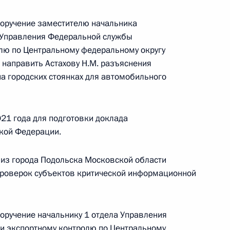
поручение заместителю начальника
а Управления Федеральной службы
олю по Центральному федеральному округу
чения, данного по итогам личного приёма
 направить Астахову Н.М. разъяснения
ительницы Республики Карелия, проведённого
на городских стоянках для автомобильного
ской Федерации помощником Президента
ом Государственно-правового управления
 Ларисой Брычевой в Приёмной Президента
21 года для подготовки доклада
кой Федерации.
раждан в Москве 15 октября 2013 года
из города Подольска Московской области
проверок субъектов критической информационной
ного по итогам личного приёма в режиме видео-
кой области проведённого по поручению
поручение начальнику 1 отдела Управления
 начальником Экспертного управления
и экспортному контролю по Центральному