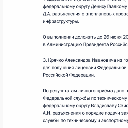
Президента Российской Федераци
федеральному округу Денису Гладкому
Президента Российской Федерации
Д.А. разъяснения о внеплановых пров
инфраструктуры.
27 мая 2021 года, 18:25
О выполнении доложить до 26 июня 20
в Администрацию Президента Российс
О ходе исполнения поручения, дан
конференц-связи жителя Ульяновск
3. Крячко Александра Ивановича из г
Президента Российской Федераци
для получения лицензии Федеральной 
Федерации – начальником Контрол
Российской Федерации.
Федерации Дмитрием Шальковым в
по приёму граждан в Москве 25 ма
По результатам личного приёма дано 
27 мая 2021 года, 18:25
Федеральной службы по техническому 
федеральному округу Владиславу Свис
А.И. разъяснения о порядке подачи з
службы по техническому и экспортном
О ходе принятия мер по итогам ли