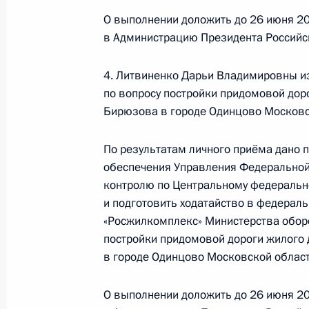
жителя Сахалинской области, пров
О выполнении доложить до 26 июня 20
Федерации начальником Управлен
в Администрацию Президента Российс
по государственным наградам Вла
Российской Федерации по приёму 
4. Литвиненко Дарьи Владимировны и
27 мая 2021 года, 18:24
по вопросу постройки придомовой доро
Бирюзова в городе Одинцово Московс
О ходе исполнения поручения, дан
По результатам личного приёма дано 
обеспечения Управления Федеральной
конференц-связи жительницы Сара
контролю по Центральному федерально
Президента Российской Федераци
и подготовить ходатайство в федерал
Федерации – начальником Государ
«Росжилкомплекс» Министерства обор
Российской Федерации Ларисой Бр
постройки придомовой дороги жилого 
Федерации по приёму граждан в Мо
в городе Одинцово Московской област
27 мая 2021 года, 18:23
О выполнении доложить до 26 июня 20