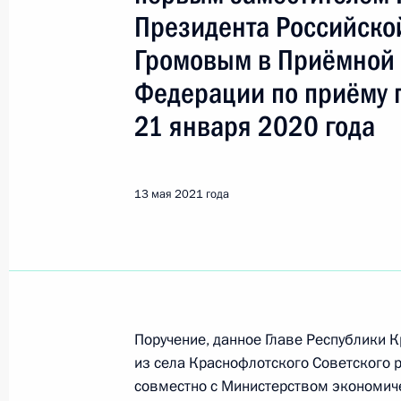
Показа
Президента Российско
Громовым в Приёмной 
Продолжен контроль исполнения по
Федерации по приёму 
в режиме видео-конференц-связи 
проведённого по поручению През
21 января 2020 года
Президента Российской Федерации
Российской Федерации по приёму 
13 мая 2021 года
17 мая 2021 года, 21:22
Продолжен контроль исполнения по
в режиме видео-конференц-связи 
проведённого по поручению През
Поручение, данное Главе Республики
Президента Российской Федерации
из села Краснофлотского Советского 
Российской Федерации по приёму 
совместно с Министерством экономич