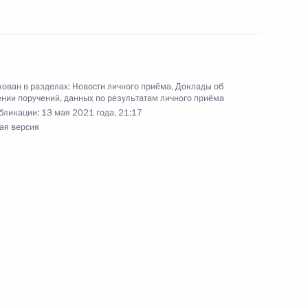
и помощником Президента Российской
ьного управления Президента Российской
 Приёмной Президента Российской Федерации
ября 2020 года
ован в разделах:
Новости личного приёма
,
Доклады об
нии поручений, данных по результатам личного приёма
бликации:
13 мая 2021 года, 21:17
ая версия
чного приёма в режиме видео-конференц-связи
 проведённого по поручению Президента
м Управления Президента Российской
ям и коммуникациям Александром Смирновым
й Федерации по приёму граждан в Москве