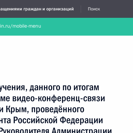
бращениями граждан и организаций
Поиск
lin.ru/mobile-menu
нта
Обратиться в устной форме
Новости
Обзоры обращени
я приёмная
май, 2021
учения, данного по итогам
име видео-конференц-связи
и Крым, проведённого
нта Российской Федерации
Руководителя Администрации