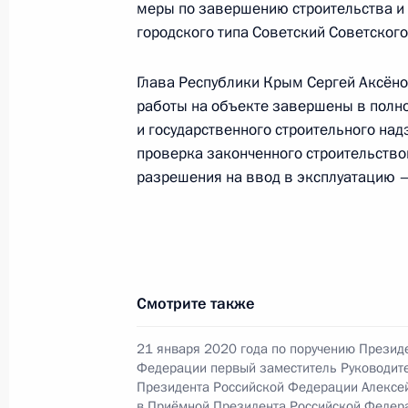
17 мая 2021 года, 21:22
меры по завершению строительства и 
городского типа Советский Советского
Глава Республики Крым Сергей Аксёно
Продлён контроль исполнения пору
работы на объекте завершены в полн
в режиме видео-конференц-связи ж
и государственного строительного на
по поручению Президента Российс
проверка законченного строительство
управления Президента Российск
разрешения на ввод в эксплуатацию –
в Приёмной Президента Российско
октября 2020 года
17 мая 2021 года, 21:21
Смотрите также
О ходе исполнения поручения, дан
конференц-связи жителя Тверской 
21 января 2020 года по поручению Презид
Федерации первый заместитель Руководит
Президента Российской Федерации
Президента Российской Федерации Алексе
Александрой Левицкой в Приёмной
в Приёмной Президента Российской Федер