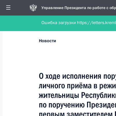
Управление Президента по работе с о
Ошибка загрузки https://letters.krem
Обратиться в форме электронного докуме
Все новости
Личный приём
Мобильна
Новости
Поиск по руководителю, географии и тематике
О ходе исполнения пор
личного приёма в реж
Все руководители, регионы, города и темы
жительницы Республик
по поручению Президе
первым заместителем 