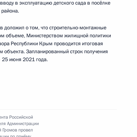
вводу в эксплуатацию детского сада в посёлке
 района.
в доложил о том, что строительно-монтажные
чения, данного по итогам личного приёма
ом объеме, Министерством жилищной политики
ительницы Курганской области, проведённого
дзора Республики Крым проводится итоговая
кой Федерации начальником Экспертного
м объекта. Запланированный строк получения
ой Федерации Владимиром Симоненко
 25 июня 2021 года.
й Федерации по приёму граждан в Москве 14
ного по итогам личного приёма в режиме видео-
области, проведённого по поручению
ента Российской
еля Администрации
 советником Президента Российской Федерации
й Громов провел
 Президента Российской Федерации по приёму
ации по приёму