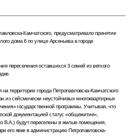
павловска-Камчатского, предусматривало принятие
лого дома 6 по улице Арсеньева в городе
ения переселения оставшихся 3 семей из ветхого
дке.
я на территории города Петропавловска-Камчатского
ан из сейсмически неустойчивых многоквартирных
ения» государственной программы. Учитывая, что
ческой документацией статус «общежитие»,
о В.А.) будут переселены в жилые помещения,
ри его явке в администрацию Петропавловска-