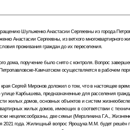
обращению Шульженко Анастасии Сергеевны из города Петро
енко Анастасии Сергеевны, из ветхого многоквартирного жи
словия проживания граждан до их переселения.
хого дома, поручение было снято с контроля. Вопрос заверш
 Петропавловске-Камчатском осуществляется в рабочем поря
края Сергей Миронов доложил о том, что в настоящее врем
о улице Карбышева, предназначенные для расселения гражд
ти жилых домов, основных объектов и систем жизнеобеспеч
квартирных жилых домов, имеющих в соответствии с техни
ски нецелесообразны, две семьи (Мерзликина Г.А., Жизненк
я 2021 года. Жилищный вопрос Ярощука М.М. будет решён п