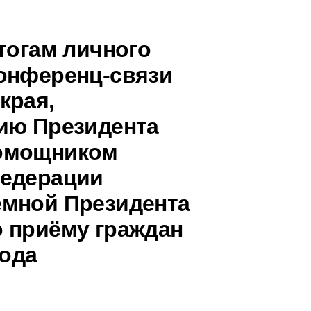
тогам личного
онференц-связи
края,
ию Президента
помощником
Федерации
ёмной Президента
 приёму граждан
года