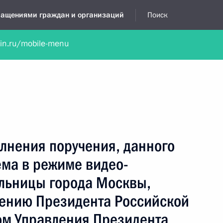
бращениями граждан и организаций
Поиск
lin.ru/mobile-menu
нта
Обратиться в устной форме
Новости
Обзоры обращени
я приёмная
февраль, 2021
лнения поручения, данного
ёма в режиме видео-
льницы города Москвы,
чению Президента Российской
м Управления Президента