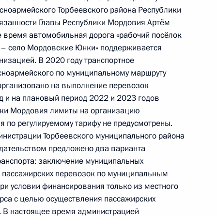
сноармейского Торбеевского района Республики
язанности Главы Республики Мордовия Артём
ее время автомобильная дорога «рабочий посёлок
чения, данного по итогам личного приёма
 – село Мордовские Юнки» поддерживается
жительницы Владимирской области,
низацией. В 2020 году транспортное
дента Российской Федерации начальником
сноармейского по муниципальному маршруту
й Федерации по межрегиональным и культурным
организовано на выполнение перевозок
д и на плановый период 2022 и 2023 годов
 Приёмной Президента Российской Федерации
ки Мордовия лимиты на организацию
тября 2014 года
я по регулируемому тарифу не предусмотрены.
нистрации Торбеевского муниципального района
одательством предложено два варианта
ранспорта: заключение муниципальных
ручения, данного по итогам личного приёма
х пассажирских перевозок по муниципальным
ительницы Свердловской области,
ри условии финансирования только из местного
идента Российской Федерации помощником
рса с целью осуществления пассажирских
. В настоящее время администрацией
 – начальником Контрольного управления