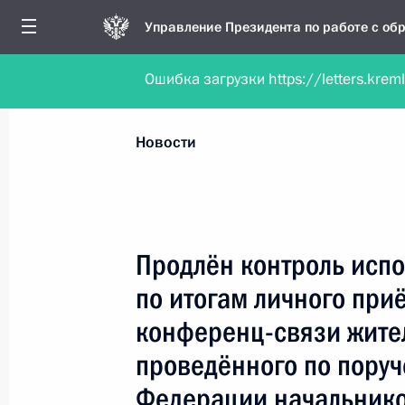
Управление Президента по работе с о
Ошибка загрузки https://letters.krem
Обратиться в форме электронного докуме
Все новости
Личный приём
Мобильна
Новости
Поиск по руководителю, географии и тематике
Продлён контроль испо
по итогам личного при
Все руководители, регионы, города и темы
конференц-связи жите
проведённого по пору
Федерации начальнико