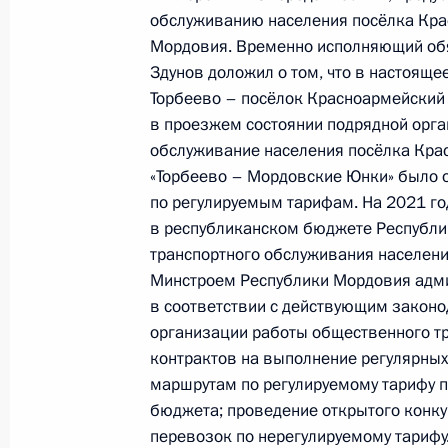
26 февраля 2021 года, 16:51
обслуживанию населения посёлка Кра
Мордовия. Временно исполняющий об
Здунов доложил о том, что в настоящ
Продлён контроль исполнения пору
Торбеево – посёлок Красноармейский
в режиме видео-конференц-связи 
в проезжем состоянии подрядной орга
проведённого по поручению Прези
обслуживание населения посёлка Кра
Управления Президента Российско
«Торбеево – Мордовские Юнки» было 
по регулируемым тарифам. На 2021 го
связям с зарубежными странами в
в республиканском бюджете Республи
по приёму граждан в Москве 2 сен
транспортного обслуживания населени
26 февраля 2021 года, 16:51
Минстроем Республики Мордовия адми
в соответствии с действующим закон
организации работы общественного т
Продолжен контроль исполнения по
контрактов на выполнение регулярны
в режиме видео-конференц-связи ж
маршрутам по регулируемому тарифу п
проведённого по поручению През
бюджета; проведение открытого конку
перевозок по нерегулируемому тарифу
Президента Российской Федерации