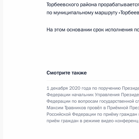
Торбеевского района прорабатываетс
Президента Российской Федераци
по муниципальному маршруту «Торбее
Российской Федерации по приёму 
26 февраля 2021 года, 16:51
На этом основании срок исполнения по
Продолжен контроль исполнения по
в режиме видео-конференц-связи 
по поручению Президента Россий
Смотрите также
Российской Федерации – начальни
Российской Федерации Дмитрием 
1 декабря 2020 года по поручению Презид
Федерации по приёму граждан в М
Федерации начальник Управления Президе
Федерации по вопросам государственной с
26 февраля 2021 года, 16:51
Максим Травников провёл в Приёмной Пре
Российской Федерации по приёму граждан
приём граждан в режиме видео-конференц
О ходе исполнения поручения, дан