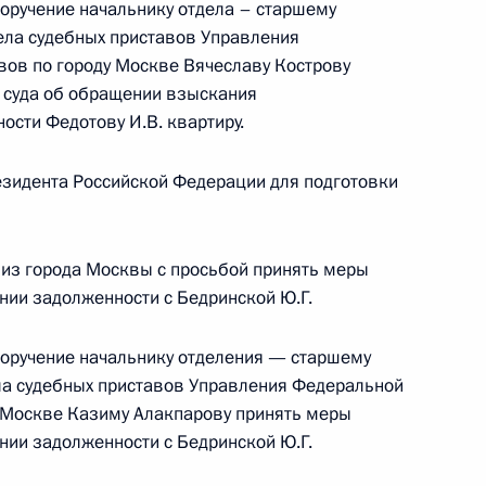
поручение начальнику отдела – старшему
ела судебных приставов Управления
ов по городу Москве Вячеславу Кострову
 суда об обращении взыскания
ости Федотову И.В. квартиру.
ного по итогам личного приёма в режиме видео-
рской области, проведённого по поручению
зидента Российской Федерации для подготовки
 заместителем Руководителя Администрации
 Дмитрием Козаком в Приёмной Президента
граждан в Москве 10 декабря 2020 года
из города Москвы с просьбой принять меры
нии задолженности с Бедринской Ю.Г.
поручение начальнику отделения — старшему
ла судебных приставов Управления Федеральной
к
у Москве Казиму Алакпарову принять меры
чения, данного по итогам личного приёма
нии задолженности с Бедринской Ю.Г.
ительницы Курганской области, проведённого