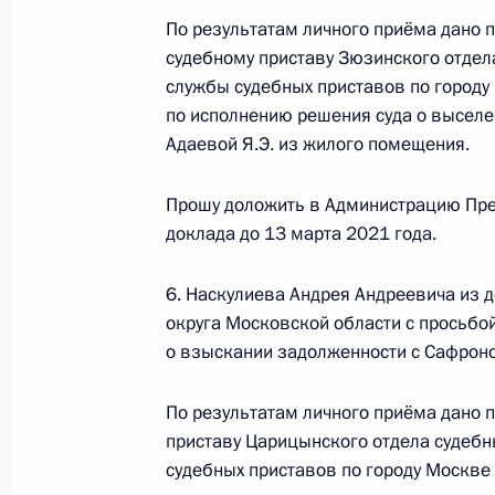
15 февраля 2021 года, 19:33
По результатам личного приёма дано 
судебному приставу Зюзинского отде
службы судебных приставов по городу
О ходе исполнения поручения, дан
по исполнению решения суда о выселени
конференц-связи жительницы Крас
Адаевой Я.Э. из жилого помещения.
Президента Российской Федераци
Федерации – начальником Контрол
Прошу доложить в Администрацию Пре
Федерации Дмитрием Шальковым в
доклада до 13 марта 2021 года.
по приёму граждан в Москве 24 но
6. Наскулиева Андрея Андреевича из 
15 февраля 2021 года, 19:32
округа Московской области с просьбо
о взыскании задолженности с Сафроно
О ходе исполнения поручения, дан
По результатам личного приёма дано 
конференц-связи жительницы Свер
приставу Царицынского отдела судеб
Президента Российской Федерации
судебных приставов по городу Москве
и информации Президента Россий