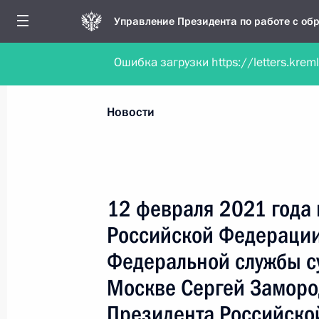
Управление Президента по работе с о
Ошибка загрузки https://letters.krem
Обратиться в форме электронного докуме
Все новости
Личный приём
Мобильна
Новости
Поиск по руководителю, географии и тематике
12 февраля 2021 года
Российской Федерации
Все руководители, регионы, города и темы
Федеральной службы с
Москве Сергей Заморо
Президента Российско