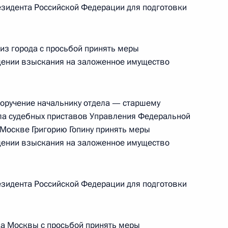
кой Федерации начальником Экспертного
зидента Российской Федерации для подготовки
ой Федерации Владимиром Симоненко
й Федерации по приёму граждан в Москве 14
из города с просьбой принять меры
щении взыскания на заложенное имущество
поручение начальнику отдела — старшему
ручения, данного по итогам личного приёма
ела судебных приставов Управления Федеральной
жительницы Краснодарского края, проведённого
 Москве Григорию Гопину принять меры
ской Федерации помощником Президента
щении взыскания на заложенное имущество
ком Контрольного управления Президента
Шальковым в Приёмной Президента Российской
оскве 24 ноября 2020 года
зидента Российской Федерации для подготовки
да Москвы с просьбой принять меры