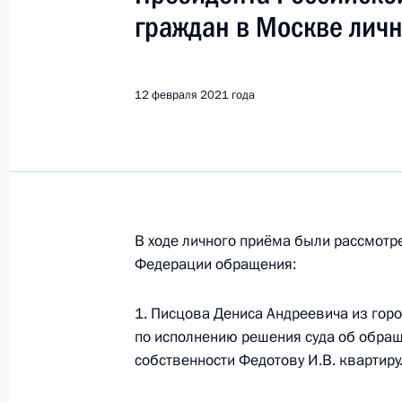
Показа
граждан в Москве лич
Продлён контроль исполнения пору
в режиме видео-конференц-связи ж
12 февраля 2021 года
по поручению Президента Российс
Российской Федерации Александро
Федерации по приёму граждан в Мо
16 февраля 2021 года, 19:22
В ходе личного приёма были рассмот
Федерации обращения:
Продолжен контроль исполнения по
в режиме видео-конференц-связи 
1. Писцова Дениса Андреевича из гор
по поручению Президента Российс
по исполнению решения суда об обра
Администрации Президента Росси
собственности Федотову И.В. квартиру
в Приёмной Президента Российско
10 декабря 2020 года