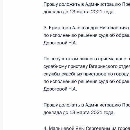
по поручению Президента Российс
Прошу доложить в Администрацию Пре
управления Президента Российск
доклада до 13 марта 2021 года.
в Приёмной Президента Российско
октября 2020 года
3. Ермакова Александра Николаевича 
по исполнению решения суда об обра
15 февраля 2021 года, 19:33
Дороговой Н.А.
По результатам личного приёма дано 
Продолжен контроль исполнения по
судебному приставу Гагаринского отд
в режиме видео-конференц-связи 
службы судебных приставов по городу
по поручению Президента Россий
по исполнению решения суда об обра
Российской Федерации – начальни
Дороговой Н.А.
Российской Федерации Дмитрием 
Федерации по приёму граждан в М
Прошу доложить в Администрацию Пре
15 февраля 2021 года, 19:33
доклада до 13 марта 2021 года.
4. Мальцевой Яны Сергеевны из горо