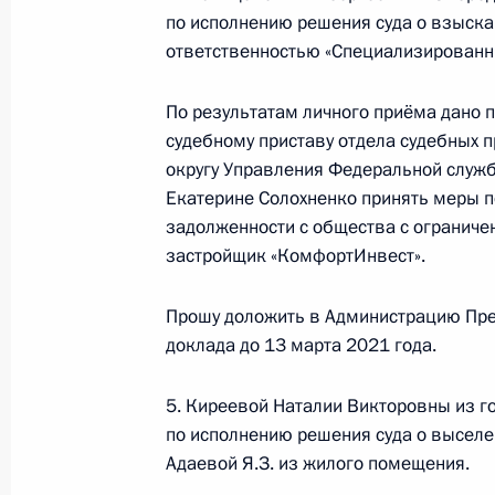
по исполнению решения суда о взыска
Продолжен контроль исполнения по
ответственностью «Специализированн
в режиме видео-конференц-связи ж
проведённого по поручению Прези
По результатам личного приёма дано 
Управления пресс-службы и инфор
судебному приставу отдела судебных 
Андреем Цыбулиным в Приёмной Пр
округу Управления Федеральной служб
граждан в Москве 24 декабря 202
Екатерине Солохненко принять меры п
15 февраля 2021 года, 19:33
задолженности с общества с огранич
застройщик «КомфортИнвест».
Исполнено поручение (меры принят
Прошу доложить в Администрацию Пре
доклада до 13 марта 2021 года.
видео-конференц-связи жительницы
по поручению Президента Российс
управления Президента Российск
5. Киреевой Наталии Викторовны из г
по исполнению решения суда о выселени
в Приёмной Президента Российско
Адаевой Я.З. из жилого помещения.
октября 2020 года