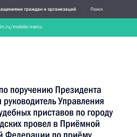
бращениями граждан и организаций
Поиск
lin.ru/mobile-menu
нта
Обратиться в устной форме
Новости
Обзоры обращени
я приёмная
февраль, 2021
 по поручению Президента
 руководитель Управления
удебных приставов по городу
дских провел в Приёмной
й Федерации по приёму