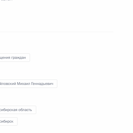
ы), данное по итогам личного приёма в режиме
ы Новосибирской области, проведённого
кой Федерации начальником Управления
 по работе с обращениями граждан
ским в Приёмной Президента Российской
щения граждан
оскве 18 мая 2018 года
йловский Михаил Геннадьевич
ного по итогам личного приёма в режиме видео-
нской области, проведённого по поручению
сибирская область
 начальником Экспертного управления
и Владимиром Симоненко в Приёмной
сибирск
по приёму граждан в Москве 14 октября