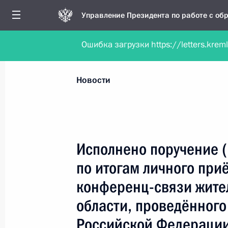
Управление Президента по работе с о
Ошибка загрузки https://letters.krem
Обратиться в форме электронного докуме
Все новости
Личный приём
Мобильна
Новости
Поиск по руководителю, географии и тематике
Исполнено поручение 
по итогам личного при
Все руководители, регионы, города и темы
конференц-связи жите
области, проведённого
Российской Федерации