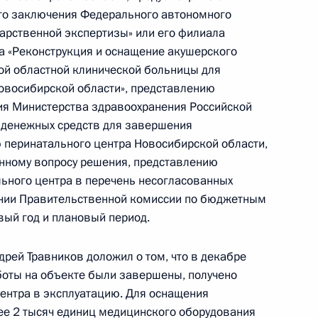
ого заключения Федерального автономного
дарственной экспертизы» или его филиала
ва «Реконструкция и оснащение акушерского
ой областной клинической больницы для
овосибирской области», представлению
ия Министерства здравоохранения Российской
ию Президента Российской Федерации советник
денежных средств для завершения
 Руслан Эдельгериев провёл в Приёмной
ю перинатального центра Новосибирской области,
 по приёму граждан в Москве личный приём
анному вопросу решения, представлению
ц-связи
ьного центра в перечень несогласованных
ании Правительственной комиссии по бюджетным
ый год и плановый период.
рей Травников доложил о том, что в декабре
я поручений, данных по итогам работы
боты на объекте были завершены, получено
приёмной Президента Российской Федерации
ентра в эксплуатацию. Для оснащения
ее 2 тысяч единиц медицинского оборудования