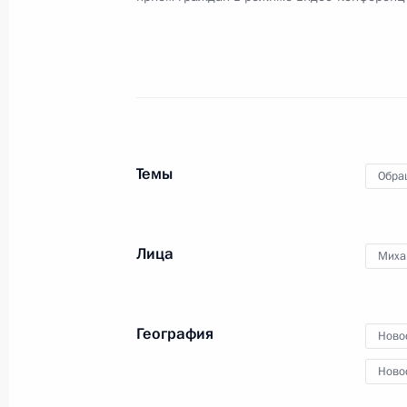
Исполнено поручение (меры принят
видео-конференц-связи жительниц
по поручению Президента Российс
Президента Российской Федерации
и организаций Михаилом Михайлов
Темы
Обра
Федерации по приёму граждан в М
11 февраля 2021 года, 18:10
Лица
Миха
О ходе исполнения поручения, дан
конференц-связи жительницы Курга
География
Ново
Президента Российской Федерации
Президента Российской Федераци
Ново
Президента Российской Федерации 