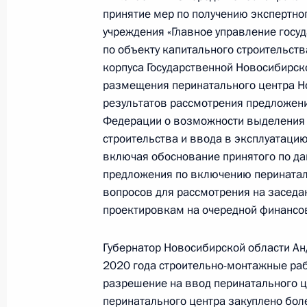
принятие мер по получению экспертн
12 февраля 2021 года, 20:18
учреждения «Главное управление госу
по объекту капитального строительст
корпуса Государственной Новосибирск
11 февраля 2021 года, четверг
размещения перинатального центра Н
результатов рассмотрения предложен
11 февраля 2021 года по поручен
Федерации о возможности выделения 
Президента Российской Федерации
строительства и ввода в эксплуатаци
Президента Российской Федерации
включая обоснование принятого по д
граждан в режиме видео-конферен
предложения по включению перинатал
вопросов для рассмотрения на засед
11 февраля 2021 года, 18:11
проектировкам на очередной финансов
Губернатор Новосибирской области Анд
О ходе исполнения пункта 5 перечн
2020 года строительно-монтажные ра
в Пензенской области мобильной 
разрешение на ввод перинатального ц
11 февраля 2021 года, 18:10
перинатального центра закуплено бол