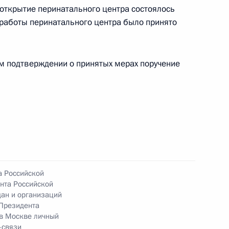
открытие перинатального центра состоялось
 работы перинатального центра было принято
чения, данного по итогам личного приёма
ительницы Республики Ингушетия,
ом подтверждении о принятых мерах поручение
дента Российской Федерации начальником
й Федерации по межрегиональным и культурным
 Приёмной Президента Российской Федерации
бря 2019 года
та 5 перечня поручений, данных по итогам
а Российской
нта Российской
ильной приёмной Президента Российской
ан и организаций
Президента
 в Москве личный
-связи