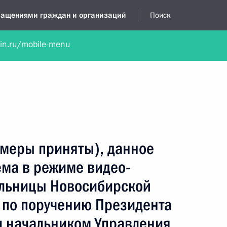
бращениями граждан и организаций
Поиск
lin.ru/mobile-menu
нта
Обратиться в устной форме
Новости
Обзоры обращени
я приёмная
февраль, 2021
(меры приняты), данное
ёма в режиме видео-
льницы Новосибирской
 по поручению Президента
 начальником Управления