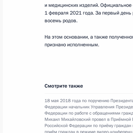
и медицинских изделий. Официальное 
1 февраля 2021 года. За первый день
восемь родов.
Продлен контроль исполнения пору
в режиме видео-конференц-связи ж
На этом основании, а также полученн
проведённого по поручению Прези
признано исполненным.
Управления Президента Российско
связям с зарубежными странами в
по приёму граждан в Москве 6 ноя
11 февраля 2021 года, 18:10
Смотрите также
Продлён контроль исполнения пунк
18 мая 2018 года по поручению Президент
Федерации начальник Управления Президе
работы в Пензенской области моб
Федерации по работе с обращениями гражд
Федерации
Михаил Михайловский провел в Приёмной 
Российской Федерации по приёму граждан
11 февраля 2021 года, 18:10
приём граждан в режиме видео-конференц