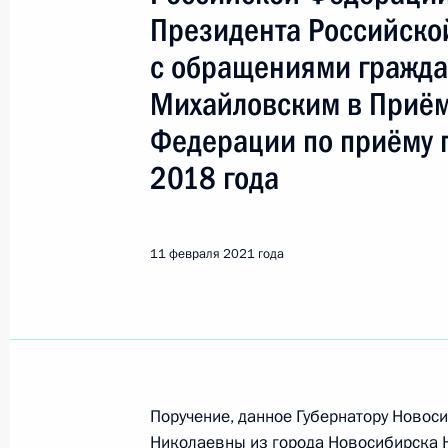
Показа
Президента Российско
с обращениями гражда
О ходе исполнения поручения, дан
Михайловским в Приём
конференц-связи жителя Приморско
Президента Российской Федерации
Федерации по приёму 
в Приёмной Президента Российско
2018 года
9 февраля 2017 года
12 февраля 2021 года, 20:18
11 февраля 2021 года
О ходе исполнения поручения, дан
конференц-связи жительницы Амурс
Президента Российской Федерации
Президента Российской Федераци
Поручение, данное Губернатору Новос
Президента Российской Федерации 
Николаевны из города Новосибирска 
2020 года