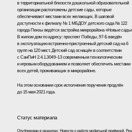
в территориальной близости дошкольной образовательной
организации расположены детские сады, которые
обеспечивают местами всех желающих. В шаговой
доступности к филиалу № 1 МБДОУ детского сада № 122
города Пензы ведётся застройка микрорайона «Новые сады
В жилом дом по адресу: проспект Победы, 97-Б введён
в эксплуатацию встроенно-пристроенный детский сад на 6
групп на 120 мест. Детский сад оснащён в соответствии
с СанПиН 2.4.1.3049–13 современным технологическим
и игровым оборудованием и позволяет обеспечить местами
всех детей, проживающих в микрорайоне.
На этом основании срок исполнения поручения продлён
до 15 мая 2021 года.
Статус материала
Опубликован в разделах:
Новости о работе мобильной приёмной
,
Реш