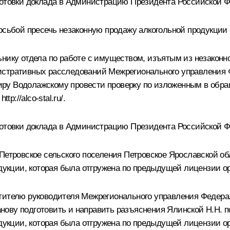
готовки доклада в Администрацию Президента Российской 
осьбой пресечь незаконную продажу алкогольной продукции 
нику отдела по работе с имуществом, изъятым из незаконно
истративных расследований Межрегионального управления 
ру Водолажскому провести проверку по изложенным в обра
:
http://alco-stal.ru/
.
готовки доклада в Администрацию Президента Российской 
 Петровское сельского поселения Петровское Ярославской о
одукции, которая была отгружена по предыдущей лицензии о
стителю руководителя Межрегионального управления Федера
ову подготовить и направить разъяснения Ялинской Н.Н. п
одукции, которая была отгружена по предыдущей лицензии о