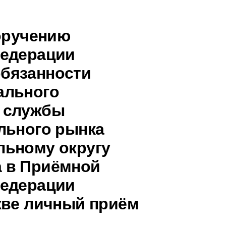
поручению
Федерации
бязанности
ального
 службы
льного рынка
льному округу
 в Приёмной
Федерации
кве личный приём