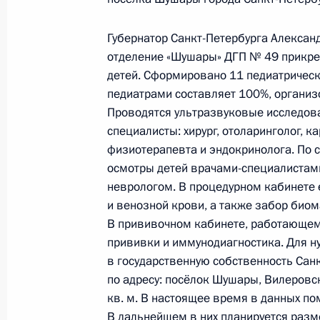
1 февраля 2021 года, 20:50
Губернатор Санкт-Петербурга Алексан
отделение «Шушары» ДГП № 49 прикре
детей. Сформировано 11 педиатрическ
О ходе исполнения поручения, дан
педиатрами составляет 100%, организ
конференц-связи жительницы Мурм
Проводятся ультразвуковые исследова
Президента Российской Федерации
специалисты: хирург, отоларинголог, к
Российской Федерации по работе 
физиотерапевта и эндокринолога. По
Михаилом Михайловским в Приёмн
осмотры детей врачами-специалистами
по приёму граждан в Москве 29 де
неврологом. В процедурном кабинете
и венозной крови, а также забор био
1 февраля 2021 года, 20:50
В прививочном кабинете, работающем
прививки и иммунодиагностика. Для 
в государственную собственность Са
О ходе исполнения поручения, дан
по адресу: посёлок Шушары, Вилеровс
конференц-связи жителя Пермского
кв. м. В настоящее время в данных п
Российской Федерации начальнико
В дальнейшем в них планируется разме