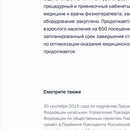
Федерации по государственным н
процедурный и прививочный кабинеты
Президента Российской Федерации
медицине и врача-физиотерапевта, за
2018 года
оборудование закуплено. Продолжаетс
взрослого населения на 650 посещений
1 февраля 2021 года, 20:50
запланированный срок завершения стр
по оптимизации оказания медицинск
продолжается.
29 января 2021 года, пятница
29 января 2021 года по поручени
руководитель Управления Федераль
информационных технологий и мас
Смотрите также
федеральному округу Дмитрий Сок
Российской Федерации по приёму 
30 сентября 2015 года по поручению През
29 января 2021 года, 17:17
Федерации начальник Управления Президе
Федерации по общественным проектам Пав
провёл в Приёмной Президента Российско