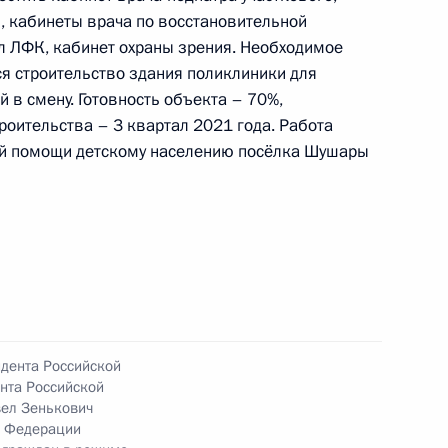
аградам Владимиром Осиповым в Приёмной
, кабинеты врача по восстановительной
 по приёму граждан в Москве 27 ноября
л ЛФК, кабинет охраны зрения. Необходимое
я строительство здания поликлиники для
 в смену. Готовность объекта – 70%,
оительства – 3 квартал 2021 года. Работа
ой помощи детскому населению посёлка Шушары
ю Президента Российской Федерации
ной службы по надзору в сфере связи,
совых коммуникаций по Центральному
оушин провёл в Приёмной Президента
граждан в Москве личный приём граждан
идента Российской
нта Российской
ел Зенькович
й Федерации