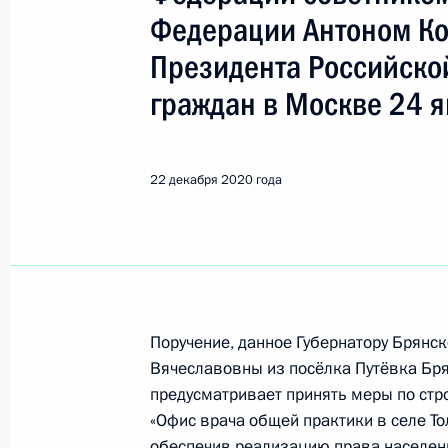
Показа
Федерации Антоном К
Президента Российско
О ходе исполнения поручения, дан
граждан в Москве 24 я
конференц-связи жительницы Свер
Президента Российской Федерации
Российской Федерации по научно-
22 декабря 2020 года
в Приёмной Президента Российско
7 февраля 2020 года
23 декабря 2020 года, 20:17
О ходе исполнения поручения, дан
Поручение, данное Губернатору Брянс
конференц-связи жительницы Кост
Вячеславовны из посёлка Путёвка Бря
Президента Российской Федерации
предусматривает принять меры по стр
Администрации Президента Россий
«Офис врача общей практики в селе Т
Российской Федерации по приёму 
обеспечив реализацию права населен