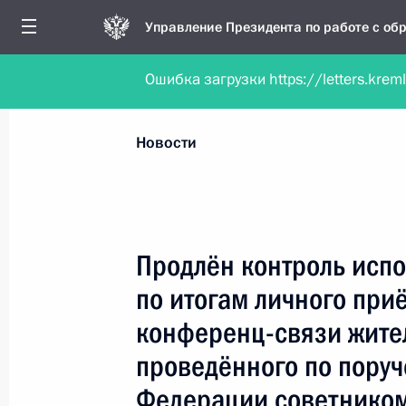
Управление Президента по работе с о
Ошибка загрузки https://letters.krem
Обратиться в форме электронного докуме
Все новости
Личный приём
Мобильна
Новости
Поиск по руководителю, географии и тематике
Продлён контроль испо
по итогам личного при
Все руководители, регионы, города и темы
конференц-связи жите
проведённого по пору
Федерации советником