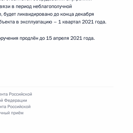
 года
связи в период неблагополучной
е, будет ликвидировано до конца декабря
бъекта в эксплуатацию – 1 квартал 2021 года.
ручения продлён до 15 апреля 2021 года.
езультатам личного приёма, проведённого
кой Федерации начальником Управления
аказаний по городу Москве Сергеем Мороз
Федерации по приёму граждан в Москве
ента Российской
ой Федерации
нта Российской
ичный приём
езультатам личного приёма, проведённого
кой Федерации прокурором города Москвы