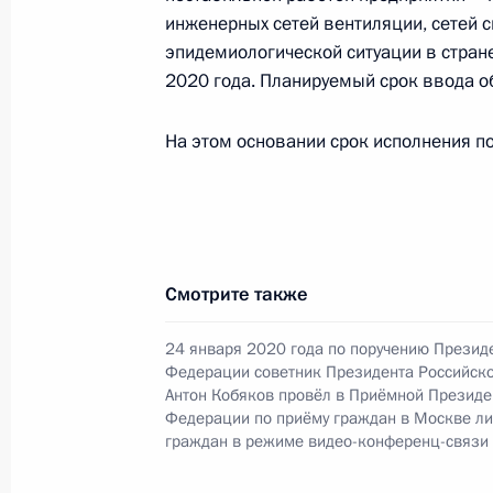
граждан в Москве 16 октября 2020
инженерных сетей вентиляции, сетей 
эпидемиологической ситуации в стран
23 декабря 2020 года, 20:17
2020 года. Планируемый срок ввода о
На этом основании срок исполнения по
22 декабря 2020 года, вторник
Исполнены поручения, данные по р
по поручению Президента Российс
Федеральной службы исполнения н
Приёмной Президента Российской 
Смотрите также
10 сентября 2020 года
24 января 2020 года по поручению Презид
22 декабря 2020 года, 21:32
Федерации советник Президента Российск
Антон Кобяков провёл в Приёмной Президе
Федерации по приёму граждан в Москве л
граждан в режиме видео-конференц-связи
Исполнены поручения, данные по р
по поручению Президента Российс