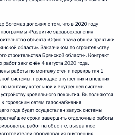
р Богомаз доложил о том, что в 2020 году
й программы «Развитие здравоохранения
ного по итогам личного приёма в режиме видео-
роительство объекта «Офис врача обшей практики
нодарского края, проведённого по поручению
янской области». Заказчиком по строительству
и помощником Президента Российской
го строительства Брянской области». Контракт
риёмной Президента Российской Федерации
 работ заключён 4 августа 2020 года.
варя 2015 года
ены работы по монтажу стен и перекрытия 1
ьной системы, прокладке внутренних и внешних
по монтажу котельной и внутренней системы
 устройству кровельного покрытия. Выполняются
 к городским сетям газоснабжения
ного по итогам личного приёма в режиме видео-
щего года будет осуществлен запуск системы
нежской области, проведённого по поручению
в кратчайшие сроки завершить отделочные работы
 советником Президента Российской Федерации
оизводства работ на объекте, вызванное
 Президента Российской Федерации по приёму
изготовителей оборудования внутренних