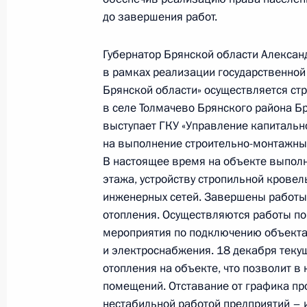
до завершения работ.
23 декабря 2020 года, 20:17
Губернатор Брянской области Александ
в рамках реализации государственно
О ходе исполнения поручения, дан
Брянской области» осуществляется ст
конференц-связи жительницы Крас
в селе Толмачево Брянского района Бр
Президента Российской Федераци
выступает ГКУ «Управление капитально
Федерации Игорем Левитиным в П
на выполнение строительно-монтажных
по приёму граждан в Москве 20 ян
В настоящее время на объекте выполн
этажа, устройству стропильной кровел
23 декабря 2020 года, 20:17
инженерных сетей. Завершены работы 
отопления. Осуществляются работы по
мероприятия по подключению объекта
О ходе исполнения поручения, дан
и электроснабжения. 18 декабря теку
конференц-связи жительницы Воро
отопления на объекте, что позволит 
Президента Российской Федерации
помещений. Отставание от графика пр
Александрой Левицкой в Приёмной
нестабильной работой предприятий – 