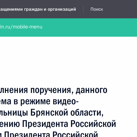
бращениями граждан и организаций
Поиск
lin.ru/mobile-menu
нта
Обратиться в устной форме
Новости
Обзоры обращени
я приёмная
декабрь, 2020
лнения поручения, данного
ёма в режиме видео-
льницы Брянской области,
чению Президента Российской
 Президента Российской