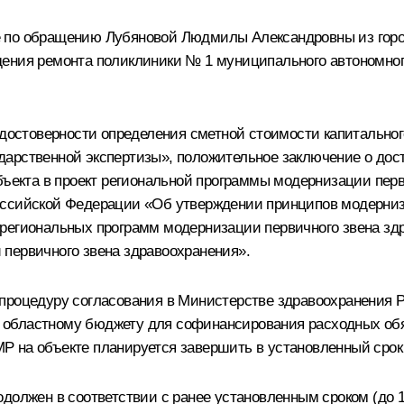
 по обращению Лубяновой Людмилы Александровны из горо
дения ремонта поликлиники № 1 муниципального автономног
а достоверности определения сметной стоимости капитально
арственной экспертизы», положительное заключение о дос
объекта в проект региональной программы модернизации п
оссийской Федерации «Об утверждении принципов модерниз
региональных программ модернизации первичного звена зд
первичного звена здравоохранения».
 процедуру согласования в Министерстве здравоохранения 
 областному бюджету для софинансирования расходных обя
 на объекте планируется завершить в установленный срок д
должен в соответствии с ранее установленным сроком (до 1 