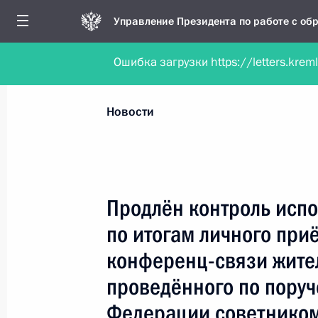
Управление Президента по работе с о
Ошибка загрузки https://letters.krem
Обратиться в форме электронного докуме
Все новости
Личный приём
Мобильна
Новости
Поиск по руководителю, географии и тематике
Продлён контроль испо
по итогам личного при
Все руководители, регионы, города и темы
конференц-связи жите
проведённого по пору
Федерации советником