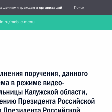
бращениями граждан и организаций
Поиск
lin.ru/mobile-menu
нта
Обратиться в устной форме
Новости
Обзоры обращени
я приёмная
октябрь, 2020
лнения поручения, данного
ёма в режиме видео-
льницы Калужской области,
чению Президента Российской
 Президента Российской