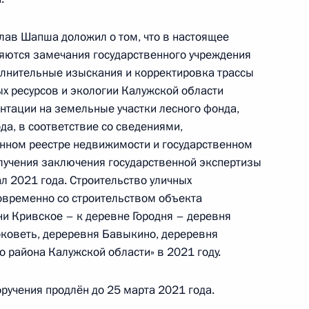
лав Шапша доложил о том, что в настоящее
яются замечания государственного учреждения
олнительные изыскания и корректировка трассы
ного по итогам личного приёма в режиме видео-
х ресурсов и экологии Калужской области
 края, проведённого по поручению Президента
нтации на земельные участки лесного фонда,
м Президента Российской Федерации
да, в соответствие со сведениями,
граждан в Москве 28 мая 2013 года
нном реестре недвижимости и государственном
лучения заключения государственной экспертизы
л 2021 года. Строительство уличных
овременно со строительством объекта
и Кривское – к деревне Городня – деревня
ного по итогам личного приёма в режиме видео-
оковеть, дереревня Бавыкино, дереревня
цкой области, проведённого по поручению
 района Калужской области» в 2021 году.
 начальником Управления Президента
ичному сотрудничеству Алексеем Филатовым
ручения продлён до 25 марта 2021 года.
й Федерации по приёму граждан в Москве