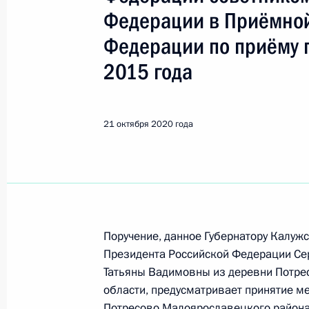
Показа
Федерации в Приёмной
Федерации по приёму 
О ходе принятия мер по итогам ли
2015 года
жителя Приморского края, проведё
Федерации начальником Референт
в Приёмной Президента Российско
21 октября 2020 года
6 марта 2018 года
22 октября 2020 года, 20:27
О ходе исполнения поручения, дан
конференц-связи жительницы Удмур
Поручение, данное Губернатору Калуж
Президента Российской Федерации
Президента Российской Федерации С
Российской Федерации по работе 
Татьяны Вадимовны из деревни Потре
Михаилом Михайловским в Приёмн
области, предусматривает принятие м
по приёму граждан в Москве 17 ма
Потресово Малоярославецкого района