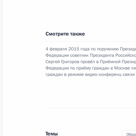
31 января 2020 года
22 октября 2020 года, 20:26
Смотрите также
О ходе исполнения поручения, дан
4 февраля 2015 года по поручению Презид
конференц-связи жителя Белгородс
Федерации советник Президента Российск
Президента Российской Федерации
Сергей Григоров провёл в Приёмной Прези
Российской Федерации по работе 
Федерации по приёму граждан в Москве л
граждан в режиме видео-конференц-связи
Михаилом Михайловским в Приёмн
по приёму граждан в Москве 29 ян
22 октября 2020 года, 20:25
О ходе исполнения поручения, дан
конференц-связи жительницы Тюме
Темы
Обра