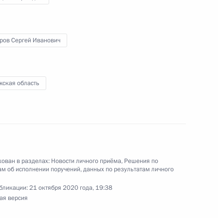
 начальником Управления Президента
с обращениями граждан и организаций
ой Президента Российской Федерации
оров Сергей Иванович
еля 2020 года
жская область
ного по итогам личного приёма в режиме видео-
ровского края, проведённого по поручению
 первым заместителем Руководителя
йской Федерации Алексеем Громовым
й Федерации по приёму граждан в Москве
ован в разделах:
Новости личного приёма
,
Решения по
м об исполнении поручений, данных по результатам личного
бликации:
21 октября 2020 года, 19:38
ая версия