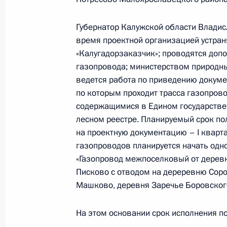
22 октября 2020 года, 20:26
Губернатор Калужской области Владис
время проектной организацией устран
«Калугадорзаказчик»; проводятся доп
О ходе исполнения поручения, дан
газопровода; министерством природны
конференц-связи жителя Пермского
ведется работа по приведению докуме
Российской Федерации помощнико
по которым проходит трасса газопрово
в Приёмной Президента по приёму 
содержащимися в Едином государстве
лесном реестре. Планируемый срок по
22 октября 2020 года, 20:26
на проектную документацию – I кварта
газопроводов планируется начать одн
«Газопровод межпоселковый от деревн
О ходе исполнения поручения, дан
Писково с отводом на дереревню Сор
конференц-связи жительницы Липе
Машково, деревня Заречье Боровского
Президента Российской Федерации
Российской Федерации по пригран
На этом основании срок исполнения по
в Приёмной Президента Российско