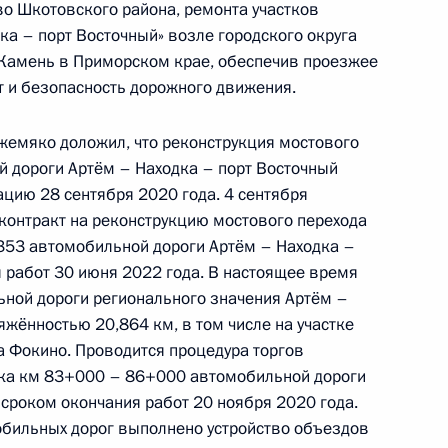
во Шкотовского района, ремонта участков
ля 2020 года
ка – порт Восточный» возле городского округа
 Камень в Приморском крае, обеспечив проезжее
т и безопасность дорожного движения.
жемяко доложил, что реконструкция мостового
чного приёма в режиме видео-конференц-связи
 дороги Артём – Находка – порт Восточный
дённого по поручению Президента Российской
ацию 28 сентября 2020 года. 4 сентября
 Российской Федерации в Приёмной
контракт на реконструкцию мостового перехода
 по приёму граждан в Москве 22 ноября
353 автомобильной дороги Артём – Находка –
 работ 30 июня 2022 года. В настоящее время
ной дороги регионального значения Артём –
жённостью 20,864 км, в том числе на участке
 Фокино. Проводится процедура торгов
тка км 83+000 – 86+000 автомобильной дороги
чного приёма в режиме видео-конференц-связи
 сроком окончания работ 20 ноября 2020 года.
 проведённого по поручению Президента
обильных дорог выполнено устройство объездов
м Управления Президента Российской