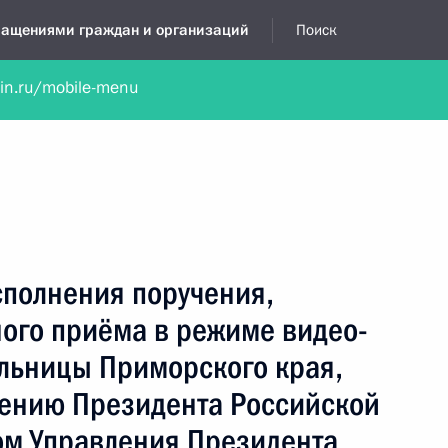
бращениями граждан и организаций
Поиск
lin.ru/mobile-menu
нта
Обратиться в устной форме
Новости
Обзоры обращени
я приёмная
октябрь, 2020
сполнения поручения,
ного приёма в режиме видео-
льницы Приморского края,
чению Президента Российской
м Управления Президента