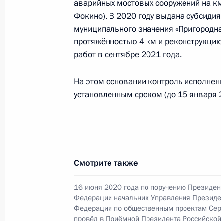
аварийных мостовых сооружений на км
Федерации по общественным связ
Фокино). В 2020 году выдана субсиди
в Приёмной Президента Российско
муниципального значения «Пригородна
26 марта 2019 года
протяжённостью 4 км и реконструкцию
14 октября 2020 года, 19:41
работ в сентябре 2021 года.
На этом основании контроль исполнен
установленным сроком (до 15 января 2
О ходе исполнения поручения, дан
конференц-связи жительницы Чува
Президента Российской Федерации
Российской Федерации по научно-
в Приёмной Президента Российско
Смотрите также
24 мая 2019 года
14 октября 2020 года, 19:40
16 июня 2020 года по поручению Президен
Федерации начальник Управления Президе
Федерации по общественным проектам Сер
провёл в Приёмной Президента Российско