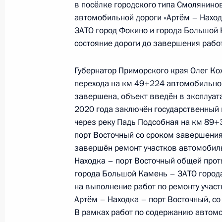
в посёлке городского типа Смолянино
по приёму граждан в Москве 17 ию
автомобильной дороги «Артём – Наход
14 октября 2020 года, 19:41
ЗАТО город Фокино и города Большой
состояние дороги до завершения рабо
Губернатор Приморского края Олег Ко
О ходе принятия мер по итогам ли
перехода на км 49+224 автомобильной
жителя города Севастополя, прове
завершена, объект введён в эксплуат
Федерации советником Президента
2020 года заключён государственный 
Президента Российской Федерации
через реку Падь Подсобная на км 89+
2016 года
порт Восточный со сроком завершения
14 октября 2020 года, 19:41
завершён ремонт участков автомобиль
Находка – порт Восточный общей протя
города Большой Камень – ЗАТО города
на выполнение работ по ремонту учас
О ходе принятия мер по итогам ли
Артём – Находка – порт Восточный, со
жительницы Белгородской области
В рамках работ по содержанию автом
Российской Федерации начальнико