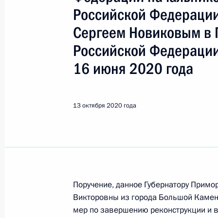
Показа
Российской Федерации
Сергеем Новиковым в 
О ходе исполнения поручения, дан
Российской Федерации
конференц-связи жительницы Респу
Президента Российской Федерации
16 июня 2020 года
Российской Федерации по работе 
Михаилом Михайловским в Приёмн
по приёму граждан в Москве 20 ию
13 октября 2020 года
14 октября 2020 года, 19:41
О ходе исполнения поручения, дан
конференц-связи жительницы Омск
Поручение, данное Губернатору Примо
Президента Российской Федерации
Викторовны из города Большой Камен
Российской Федерации по работе 
мер по завершению реконструкции и 
Михаилом Михайловским в Приёмн