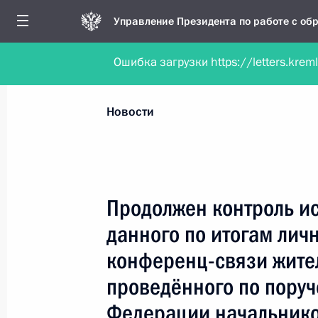
Управление Президента по работе с о
Ошибка загрузки https://letters.krem
Обратиться в форме электронного докуме
Все новости
Личный приём
Мобильна
Новости
Поиск по руководителю, географии и тематике
Продолжен контроль и
данного по итогам лич
Все руководители, регионы, города и темы
конференц-связи жите
проведённого по пору
Федерации начальнико