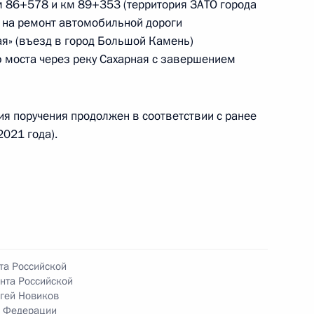
 86+578 и км 89+353 (территория ЗАТО города
ям и коммуникациям Александром Смирновым
я на ремонт автомобильной дороги
й Федерации по приёму граждан в Москве
я» (въезд в город Большой Камень)
 моста через реку Сахарная с завершением
ия поручения продолжен в соответствии с ранее
021 года).
ного по итогам личного приёма в режиме видео-
шской Республики, проведённого по поручению
 начальником Управления Президента
образовательной политике Инной Биленкиной
й Федерации по приёму граждан в Москве
та Российской
нта Российской
гей Новиков
й Федерации