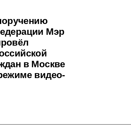
 поручению
Федерации Мэр
провёл
оссийской
ждан в Москве
режиме видео-