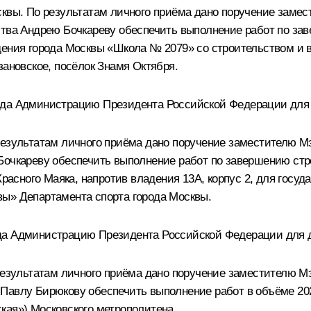
сквы. По результатам личного приёма дано поручение заме
ьства Андрею Бочкареву обеспечить выполнение работ по з
дения города Москвы «Школа № 2079» со строительством и в
зановское, посёлок Знамя Октября.
ода Администрацию Президента Российской Федерации для
результатам личного приёма дано поручение заместителю М
Бочкареву обеспечить выполнение работ по завершению стр
Красного Маяка, напротив владения 13А, корпус 2, для госу
вы» Департамента спорта города Москвы.
да Администрацию Президента Российской Федерации для 
 результатам личного приёма дано поручение заместителю 
Павлу Бирюкову обеспечить выполнение работ в объёме 202
кая») Московского метрополитена.