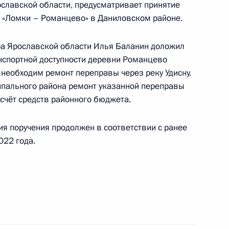
славской области, предусматривает принятие
 «Ломки – Романцево» в Даниловском районе.
а Ярославской области Илья Баланин доложил
ик
анспортной доступности деревни Романцево
роля), данное по итогам личного приёма
необходим ремонт переправы через реку Удисну.
ителя Пензенской области, проведённого
пального района ремонт указанной переправы
кой Федерации первым заместителем
счёт средств районного бюджета.
идента Российской Федерации Алексеем
Российской Федерации по приёму граждан
ия поручения продолжен в соответствии с ранее
022 года.
ке за принятием мер, по итогам личного
связи жителя Ульяновской области,