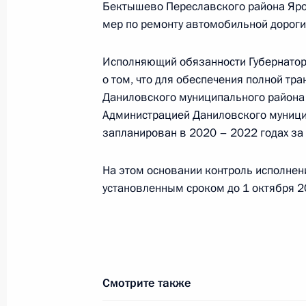
22 сентября 2020 года, 10:41
Бектышево Переславского района Яро
мер по ремонту автомобильной дороги
Исполняющий обязанности Губернатор
21 сентября 2020 года, понедельн
о том, что для обеспечения полной тр
Исполнено поручение (снято с конт
Даниловского муниципального района 
в режиме видео-конференц-связи ж
Администрацией Даниловского муници
по поручению Президента Российс
запланирован в 2020 – 2022 годах за 
Руководителя Администрации През
Громовым в Приёмной Президента 
На этом основании контроль исполнен
в Москве 21 января 2020 года
установленным сроком до 1 октября 2
21 сентября 2020 года, 17:30
Продлён контроль в рабочем поряд
Смотрите также
приёма в режиме видео-конференц-