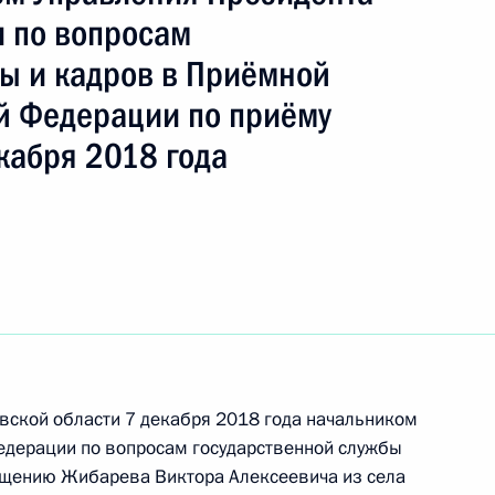
ть следующие материалы
 по вопросам
бы и кадров в Приёмной
чного приема в режиме видео-конференц-связи
й Федерации по приёму
руга, проведённого по поручению Президента
м Референтуры Президента Российской
кабря 2018 года
 Российской Федерации по приёму граждан
чения, данного по итогам личного приёма
жительницы Ленинградской области,
дента Российской Федерации советником
авской области 7 декабря 2018 года начальником
 Владимиром Толстым в Приёмной Президента
едерации по вопросам государственной службы
граждан в Москве 17 декабря 2015 года
щению Жибарева Виктора Алексеевича из села