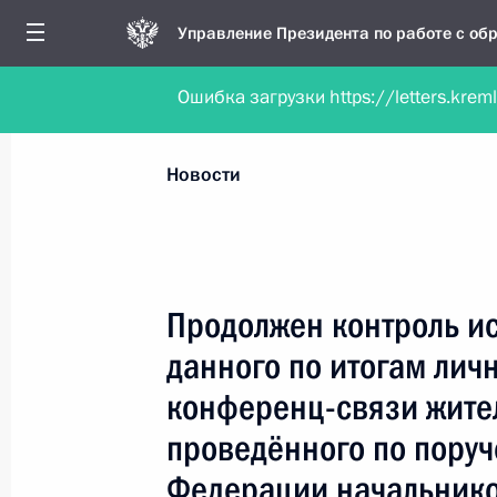
Управление Президента по работе с о
Ошибка загрузки https://letters.krem
Обратиться в форме электронного докуме
Все новости
Личный приём
Мобильна
Новости
Поиск по руководителю, географии и тематике
Продолжен контроль и
данного по итогам лич
Все руководители, регионы, города и темы
конференц-связи жите
проведённого по пору
Федерации начальнико