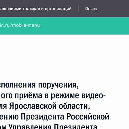
бращениями граждан и организаций
Поиск
lin.ru/mobile-menu
нта
Обратиться в устной форме
Новости
Обзоры обращени
я приёмная
сентябрь, 2020
сполнения поручения,
ного приёма в режиме видео-
ля Ярославской области,
чению Президента Российской
м Управления Президента