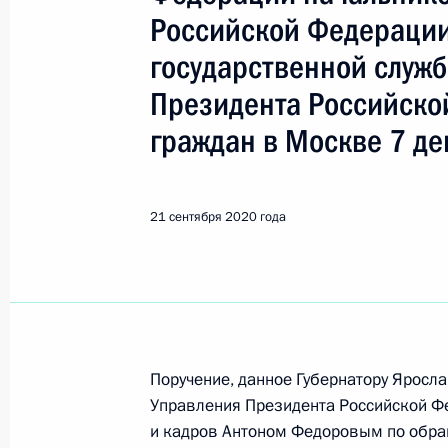
Показа
Российской Федерации
государственной служ
О ходе принятия мер по итогам ли
Президента Российско
жителя Чукотского автономного ок
Российской Федерации начальнико
граждан в Москве 7 де
Федерации в Приёмной Президента
в Москве 6 марта 2018 года
21 сентября 2020 года
22 сентября 2020 года, 19:30
Продлён контроль исполнения пору
в режиме видео-конференц-связи 
проведённого по поручению Прези
Поручение, данное Губернатору Яросл
Президента Российской Федерации
Управления Президента Российской Ф
Российской Федерации по приёму 
и кадров Антоном Федоровым по обра