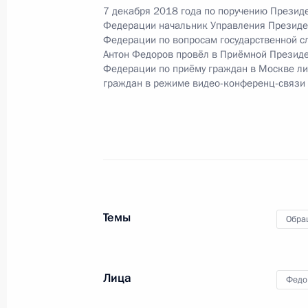
проведённого по поручению Прези
7 декабря 2018 года по поручению Презид
Президента Российской Федерации
Федерации начальник Управления Президе
Российской Федерации по приёму г
Федерации по вопросам государственной с
Антон Федоров провёл в Приёмной Президе
21 сентября 2020 года, 17:29
Федерации по приёму граждан в Москве л
граждан в режиме видео-конференц-связи
Продлён контроль исполнения пору
в режиме видео-конференц-связи ж
по поручению Президента Российс
Президента Российской Федерации
и организаций Михаилом Михайлов
Темы
Федерации по приёму граждан в Мо
Обра
21 сентября 2020 года, 17:29
Лица
Федо
Продолжен контроль исполнения по