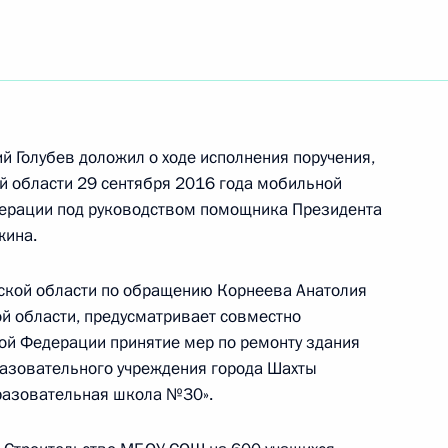
ть следующие материалы
та 5 перечня поручений, данных по итогам
ьной приёмной Президента Российской
й Голубев доложил о ходе исполнения поручения,
ой области 29 сентября 2016 года мобильной
ерации под руководством помощника Президента
жина.
я поручений, данных по итогам работы
иёмной Президента Российской Федерации
вской области по обращению Корнеева Анатолия
й области, предусматривает совместно
ой Федерации принятие мер по ремонту здания
азовательного учреждения города Шахты
разовательная школа №30».
ного по итогам личного приема в режиме видео-
адской области, проведённого по поручению