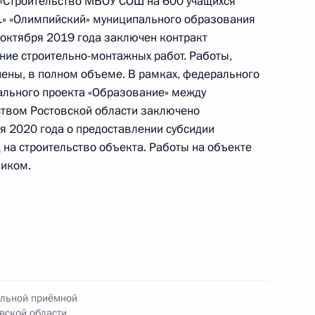
у «Строительство МБОУ СОШ на 600 учащихся
и помощником Президента Российской
.» «Олимпийский» муниципального образования
в Приёмной Президента Российской Федерации
 октября 2019 года заключен контракт
та 2019 года
ние строительно-монтажных работ. Работы,
ены, в полном объеме. В рамках, федерального
ального проекта «Образование» между
твом Ростовской области заключено
я 2020 года о предоставлении субсидии
нного по итогам личного приёма в режиме
 на строительство объекта. Работы на объекте
овской области, проведённого по поручению
фиком.
и помощником Президента Российской
ьного управления Президента Российской
 Приёмной Президента Российской Федерации
ября 2019 года
ильной приёмной
вской области