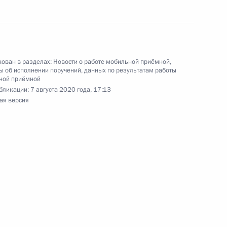
роля), данное по итогам личного приёма
жительницы Республики Калмыкия, проведённого
ован в разделах:
Новости о работе мобильной приёмной
,
 об исполнении поручений, данных по результатам работы
ской Федерации помощником Президента
ной приёмной
ком Референтуры Президента Российской
бликации:
7 августа 2020 года, 17:13
ая версия
 в Приёмной Президента Российской
оскве 11 марта 2020 года
роля), данное по итогам личного приёма
жительницы Магаданской области, проведённого
кой Федерации начальником Управления
 по общественным связям и коммуникациям