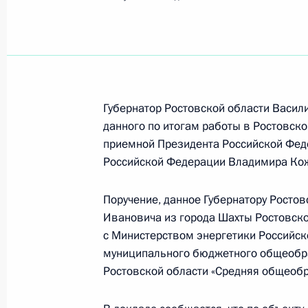
Показа
Продлен контроль исполнения пунк
работы в Тверской области мобил
Федерации
Губернатор Ростовской области Васили
10 августа 2020 года, 20:08
данного по итогам работы в Ростовск
приемной Президента Российской Фед
Российской Федерации Владимира Ко
О ходе исполнения пункта 5 перечн
в Тверской области мобильной пр
Поручение, данное Губернатору Росто
Ивановича из города Шахты Ростовско
10 августа 2020 года, 20:05
с Министерством энергетики Российск
муниципального бюджетного общеобр
Ростовской области «Средняя общеоб
О ходе исполнения поручения, дан
конференц-связи жителя Калинингр