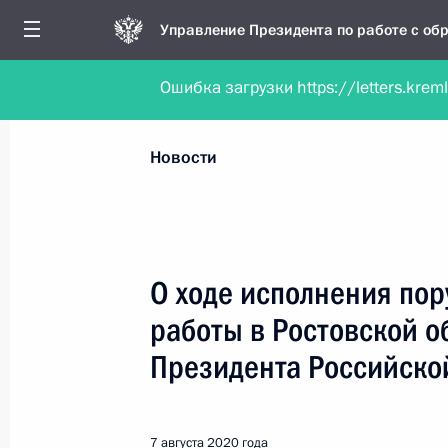
Управление Президента по работе с о
Ошибка загрузки https://letters.krem
Обратиться в форме электронного докуме
Все новости
Личный приём
Мобильна
Новости
Поиск по руководителю, географии и тематике
О ходе исполнения пор
работы в Ростовской 
Все руководители, регионы, города и темы
Президента Российско
7 августа 2020 года