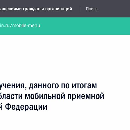
бращениями граждан и организаций
Поиск
lin.ru/mobile-menu
нта
Обратиться в устной форме
Новости
Обзоры обращени
я приёмная
август, 2020
учения, данного по итогам
области мобильной приемной
й Федерации