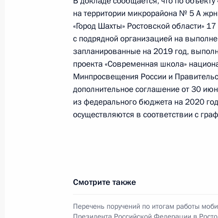
В докладе сообщается, что по объект
Президента Российской Федераци
на территории микрорайона № 5 А жрн
Федерации Анатолием Серышевым 
«Город Шахты» Ростовской области» 17
по приёму граждан в Москве 5 мар
с подрядной организацией на выполне
запланированные на 2019 год, выполн
10 августа 2020 года, 19:53
проекта «Современная школа» национ
Минпросвещения России и Правительс
дополнительное соглашение от 30 июн
ОО ходе исполнения поручения, да
из федерального бюджета на 2020 год
видео-конференц-связи жителя Кир
осуществляются в соответствии с гра
Президента Российской Федераци
Федерации – начальником Контрол
Федерации Дмитрием Шальковым в
по приёму граждан в Москве 27 но
10 августа 2020 года, 19:38
Смотрите также
Перечень поручений по итогам работы моб
Президента Российской Федерации в Росто