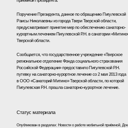
приёмной Президента.
Поручение Президента, данное по обращению Пигулевской
Раисы Николаевны из города Твери Тверской области,
предусматривает принятие мер по обеспечению санаторно-
курортным лечением Пигулевской Р.Н. в санатории «Митино
Тверской области.
Сообщается, что государственное учреждение «Тверское
региональное отделение Фонда социального страхования
Российской Федерации» предоставило Пигулевской Р.Н.
путевку на санаторно-курортное лечение со 2 мая 2013 года
в ООО «Санаторий Митино» Тверской области, по которой
Пигулевская Р.Н. прошла санаторно-курортное лечение.
Статус материала
Опубликован в разделах:
Новости о работе мобильной приёмной
,
Док