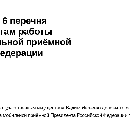
 6 перечня
огам работы
льной приёмной
Федерации
государственным имуществом Вадим Яковенко доложил о ход
года мобильной приёмной Президента Российской Федерации