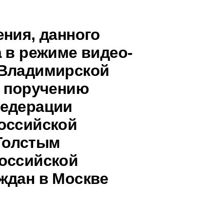
ения, данного
 в режиме видео-
 Владимирской
о поручению
Федерации
оссийской
Толстым
оссийской
ждан в Москве