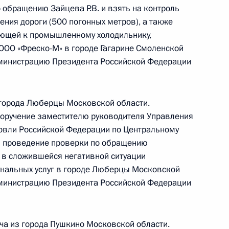
 обращению Зайцева Р.В. и взять на контроль
резидента Российской Федерации руководитель
ния дороги (500 погонных метров), а также
й службы по городу Москве Марина Третьякова
ающей к промышленному холодильнику,
 ООО «Фреско-М» в городе Гагарине Смоленской
оссийской Федерации по приёму граждан
дминистрацию Президента Российской Федерации
 города Люберцы Московской области.
поручение заместителю руководителя Управления
овли Российской Федерации по Центральному
ь проведение проверки по обращению
й, данных по итогам работы в Ростовской
я в сложившейся негативной ситуации
идента
нальных услуг в городе Люберцы Московской
дминистрацию Президента Российской Федерации
а из города Пушкино Московской области.
 Нижегородской области по итогам работы