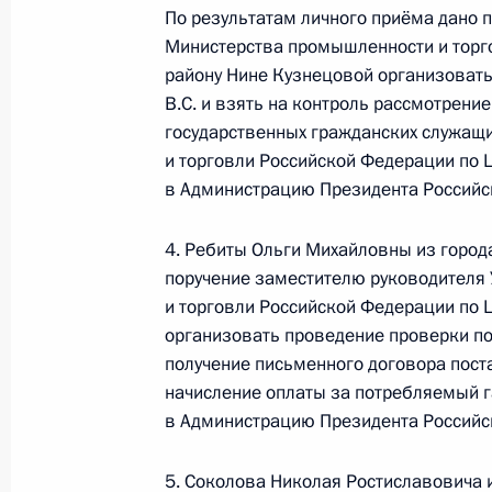
По результатам личного приёма дано 
мобильной приёмной Президента Р
Министерства промышленности и торг
22 мая 2013 года, 18:21
району Нине Кузнецовой организоват
В.С. и взять на контроль рассмотрен
государственных гражданских служащ
и торговли Российской Федерации по 
22 мая 2013 года по поручению П
в Администрацию Президента Российс
Администрации Президента Россий
в приёмной Президента по приёму
4. Ребиты Ольги Михайловны из город
в режиме видео-конференц-связи
поручение заместителю руководителя
22 мая 2013 года, 14:51
и торговли Российской Федерации по 
организовать проведение проверки по
получение письменного договора пост
20 мая 2013 года, понедельник
начисление оплаты за потребляемый г
в Администрацию Президента Российс
Исполнено поручение, данное по и
конференц-связи жителя Ленинград
5. Соколова Николая Ростиславовича 