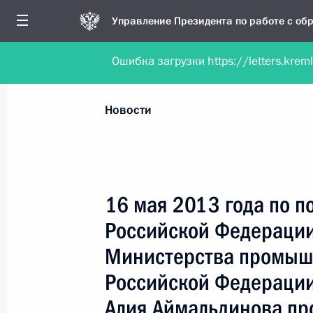
Управление Президента по работе с о
Ошибка загрузки https://letters.krem
Обратиться в форме электронного докуме
Все новости
Личный приём
Мобильна
Новости
Поиск по руководителю, географии и тематике
16 мая 2013 года по 
Российской Федерации
Все руководители, регионы, города и темы
Министерства промышл
Российской Федерации
Алия Аймальдинова пр