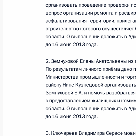
организовать проведение проверки по
22 мая 2013 года по поручению П
вопрос организации ремонта и расшире
Управления Федеральной налогово
асфальтирования территории, прилег
строительство которого осуществляет
провела в приёмной Президента Р
области. О выполнении доложить в А
в Москве личный приём граждан
до 16 июня 2013 года.
23 мая 2013 года, 19:08
2. Земнуховой Елены Анатольевны из
По результатам личного приёма дано 
22 мая 2013 года, среда
Министерства промышленности и торг
району Нине Кузнецовой организоват
Исполнен пункт 6 перечня поручени
Земнуховой Е.А. и помочь разобратьс
области мобильной приёмной През
с предоставлением жилищных и комму
22 мая 2013 года, 18:58
области. О выполнении доложить в А
до 16 июня 2013 года.
3. Ключарева Владимира Серафимович
О поручениях, данных губернатору