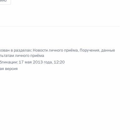
ино
оскве 28 декабря 2012 года
ручения, данного по итогам личного приёма
ован в разделах:
Новости личного приёма
,
Поручения, данные
ительницы Алтайского края, проведённого
льтатам личного приёма
кой Федерации советником Президента
бликации:
17 мая 2013 года, 12:20
ая версия
м Яковлевым в Приёмной Президента по приёму
 года
дента Российской Федерации в Астраханской