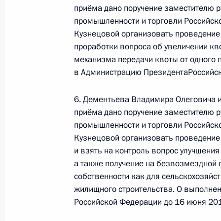
Президента Российской Федерации
приёма дано поручение заместителю 
Российской Федерации по обществ
промышленности и торговли Российск
Президента по приёму граждан в М
Кузнецовой организовать проведение 
проработки вопроса об увеличении кв
20 мая 2013 года, 20:19
механизма передачи квоты от одного 
в Администрацию ПрезидентаРоссийск
Исполнено поручение, данное по и
6. Дементьева Владимира Олеговича и
конференц-связи жительницы Респу
приёма дано поручение заместителю 
Президента Российской Федерации
промышленности и торговли Российск
Российской Федерации по обществ
Кузнецовой организовать проведение
Президента по приёму граждан в М
и взять на контроль вопрос улучшени
20 мая 2013 года, 20:19
а также получение на безвозмездной 
собственности как для сельскохозяйст
жилищного строительства. О выполне
Российской Федерации до 16 июня 201
Продолжен контроль исполнения по
в режиме видео-конференц-связи 