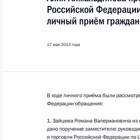
Показа
Российской Федерации
личный приём граждан
23 мая 2013 года по поручению П
Управления Президента Российско
и организаций Михаил Михайловск
17 мая 2013 года
граждан в Москве личный приём г
23 мая 2013 года, 19:29
21 мая 2013 года по поручению П
В ходе личного приёма были рассмот
Центрального таможенного управл
Федерации обращения:
Прусов провёл в приёмной Президе
в Москве личный приём граждан
1. Зайцева Романа Валериановича из 
23 мая 2013 года, 19:27
дано поручение заместителю руковод
и торговли Российской Федерации по 