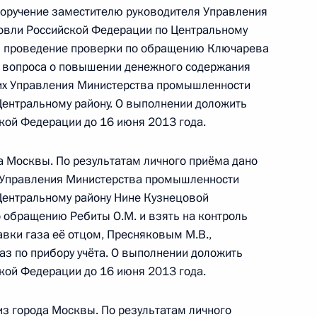
поручение заместителю руководителя Управления
оссийской Федерации в Нижегородской области
овли Российской Федерации по Центральному
ь проведение проверки по обращению Ключарева
ие вопроса о повышении денежного содержания
их Управления Министерства промышленности
Центральному району. О выполнении доложить
резидента Российской Федерации Руководитель
кой Федерации до 16 июня 2013 года.
ской Федерации Сергей Иванов провёл
 граждан в Москве личный приём граждан
а Москвы. По результатам личного приёма дано
 Управления Министерства промышленности
Центральному району Нине Кузнецовой
 обращению Ребиты О.М. и взять на контроль
авки газа её отцом, Пресняковым М.В.,
аз по прибору учёта. О выполнении доложить
кой Федерации до 16 июня 2013 года.
тогам личного приёма в режиме видео-
ской области, проведённого по поручению
из города Москвы. По результатам личного