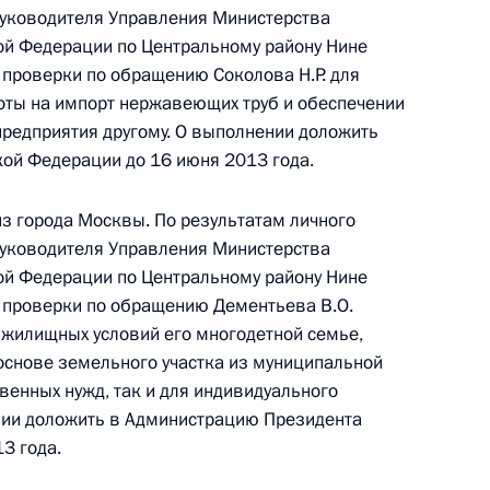
 начальником Управления Президента
руководителя Управления Министерства
енным проектам Павла Зеньковича в Приёмной
ой Федерации по Центральному району Нине
оскве 21 декабря 2012 года
проверки по обращению Соколова Н.Р. для
оты на импорт нержавеющих труб и обеспечении
предприятия другому. О выполнении доложить
ой Федерации до 16 июня 2013 года.
тогам личного приёма в режиме видео-
з города Москвы. По результатам личного
блики Адыгея, проведённого по поручению
руководителя Управления Министерства
 начальником Управления Президента
ой Федерации по Центральному району Нине
енным проектам Павла Зеньковича в Приёмной
 проверки по обращению Дементьева В.О.
оскве 21 декабря 2012 года
я жилищных условий его многодетной семье,
основе земельного участка из муниципальной
венных нужд, так и для индивидуального
нии доложить в Администрацию Президента
3 года.
ручения, данного по итогам личного приёма
жительницы Нижегородской области,